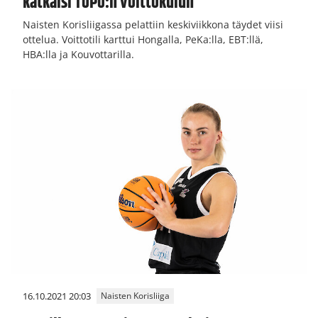
katkaisi ToPo:n voittokulun
Naisten Korisliigassa pelattiin keskiviikkona täydet viisi
ottelua. Voittotili karttui Hongalla, PeKa:lla, EBT:llä,
HBA:lla ja Kouvottarilla.
16.10.2021 20:03
Naisten Korisliiga