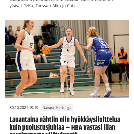
ylsivät PeKa, Forssan Alku ja Catz.
30.10.2021 19:19
Naisten Korisliiga
Lauantaina nähtiin niin hyökkäysiloittelua
kuin puolustusjuhlaa – HBA vastasi illan