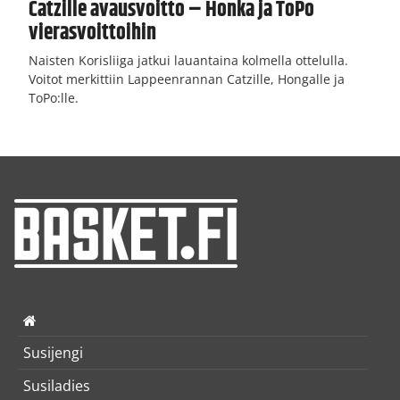
Catzille avausvoitto – Honka ja ToPo
vierasvoittoihin
Naisten Korisliiga jatkui lauantaina kolmella ottelulla.
Voitot merkittiin Lappeenrannan Catzille, Hongalle ja
ToPo:lle.
Susijengi
Susiladies