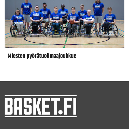
Miesten pyörätuolimaajoukkue