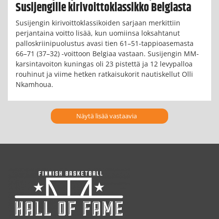
Susijengille kirivoittoklassikko Belgiasta
Susijengin kirivoittoklassikoiden sarjaan merkittiin
perjantaina voitto lisää, kun uomiinsa loksahtanut
palloskriinipuolustus avasi tien 61–51-tappioasemasta
66–71 (37–32) -voittoon Belgiaa vastaan. Susijengin MM-
karsintavoiton kuningas oli 23 pistettä ja 12 levypalloa
rouhinut ja viime hetken ratkaisukorit nautiskellut Olli
Nkamhoua.
Näytä lisää vastaavia