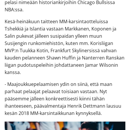
pelasi nimeään historiankirjoihin Chicago Bullsissa
NBA:ssa.
Kesä-heinäkuun taitteen MM-karsintaotteluissa
Tshekkiä ja Islantia vastaan Markkanen, Koponen ja
Salin pukevat jälleen susipaidan ylleen muun
Susijengin runkomiehistön, kuten mm. Korisliigan
MVP:n Tuukka Kotin, Frankfurt Skylinersissä vahvan
kauden pelanneen Shawn Huffin ja Nanterren Ranskan
liigan pudotuspeleihin johdattaneen Jamar Wilsonin
kanssa.
- Maajoukkuepelaamisen ydin on siinä, että maan
parhaat pelaajat pelaavat toisiaan vastaan. Nyt
pääsemme jälleen konkreettisesti kiinni tähän
ihanteeseen, päävalmentaja Henrik Dettmann lausuu
kesän 2018 MM-karsintaikkunan kynnyksellä.