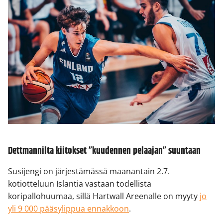
Dettmannilta kiitokset ”kuudennen pelaajan” suuntaan
Susijengi on järjestämässä maanantain 2.7.
kotiotteluun Islantia vastaan todellista
koripallohuumaa, sillä Hartwall Areenalle on myyty
jo
yli 9 000 pääsylippua ennakkoon
.