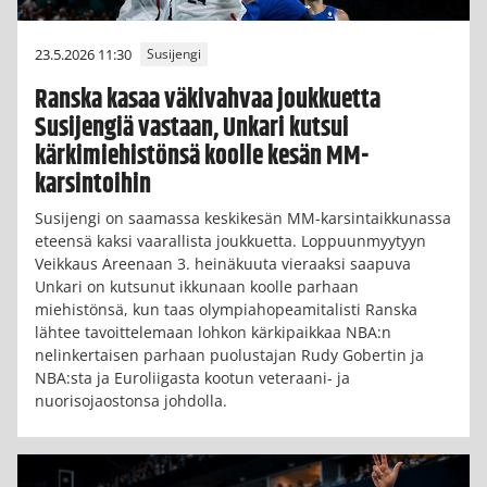
23.5.2026 11:30
Susijengi
Ranska kasaa väkivahvaa joukkuetta
Susijengiä vastaan, Unkari kutsui
kärkimiehistönsä koolle kesän MM-
karsintoihin
Susijengi on saamassa keskikesän MM-karsintaikkunassa
eteensä kaksi vaarallista joukkuetta. Loppuunmyytyyn
Veikkaus Areenaan 3. heinäkuuta vieraaksi saapuva
Unkari on kutsunut ikkunaan koolle parhaan
miehistönsä, kun taas olympiahopeamitalisti Ranska
lähtee tavoittelemaan lohkon kärkipaikkaa NBA:n
nelinkertaisen parhaan puolustajan Rudy Gobertin ja
NBA:sta ja Euroliigasta kootun veteraani- ja
nuorisojaostonsa johdolla.