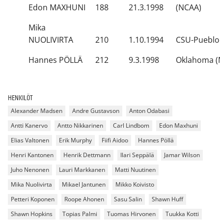
Edon MAXHUNI
188
21.3.1998
(NCAA)
Mika
NUOLIVIRTA
210
1.10.1994
CSU-Pueblo
Hannes PÖLLÄ
212
9.3.1998
Oklahoma (
HENKILÖT
Alexander Madsen
Andre Gustavson
Anton Odabasi
Antti Kanervo
Antto Nikkarinen
Carl Lindbom
Edon Maxhuni
Elias Valtonen
Erik Murphy
Fiifi Aidoo
Hannes Pöllä
Henri Kantonen
Henrik Dettmann
Ilari Seppälä
Jamar Wilson
Juho Nenonen
Lauri Markkanen
Matti Nuutinen
Mika Nuolivirta
Mikael Jantunen
Mikko Koivisto
Petteri Koponen
Roope Ahonen
Sasu Salin
Shawn Huff
Shawn Hopkins
Topias Palmi
Tuomas Hirvonen
Tuukka Kotti