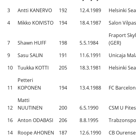
3
Antti KANERVO
192
12.4.1989
Helsinki Sea
4
Mikko KOIVISTO
194
18.4.1987
Salon Vilpa
Fraport Sky
7
Shawn HUFF
198
5.5.1984
(GER)
9
Sasu SALIN
191
11.6.1991
Unicaja Mal
10
Tuukka KOTTI
205
18.3.1981
Helsinki Sea
Petteri
11
KOPONEN
194
13.4.1988
FC Barcelon
Matti
12
NUUTINEN
200
6.5.1990
CSM U Pites
16
Anton ODABASI
206
8.8.1995
Trabzonspo
14
Roope AHONEN
187
12.6.1990
CB Ourense