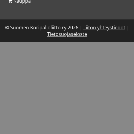
Kauppa
© Suomen Koripalloliitto ry 2026
|
Liiton yhteystiedot
|
Tietosuojaseloste