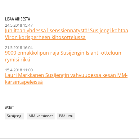
LISÄÄ AIHEESTA
24.5.2018 15:47
Juhlitaan yhdessä lisenssiennätystä! Susijengi kohtaa
Viron korisperheen kiitosottelussa
21.5.2018 16:04
9000 ennakkolipun raja Susijengin Islanti-otteluun
rymisi rikki
15.4.2018 11:00
Lauri Markkanen Susijengin vahvuudessa kesän MM-
karsintapeleissä
ASIAT
Susijengi
MM-karsinnat
Pääjuttu