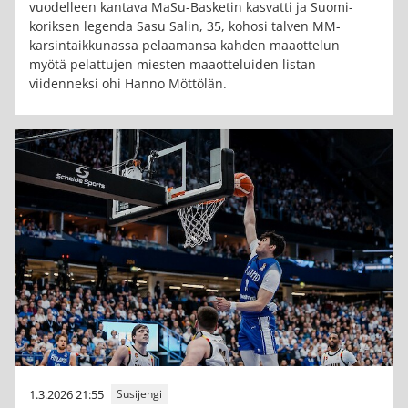
vuodelleen kantava MaSu-Basketin kasvatti ja Suomi-
koriksen legenda Sasu Salin, 35, kohosi talven MM-
karsintaikkunassa pelaamansa kahden maaottelun
myötä pelattujen miesten maaotteluiden listan
viidenneksi ohi Hanno Möttölän.
1.3.2026 21:55
Susijengi