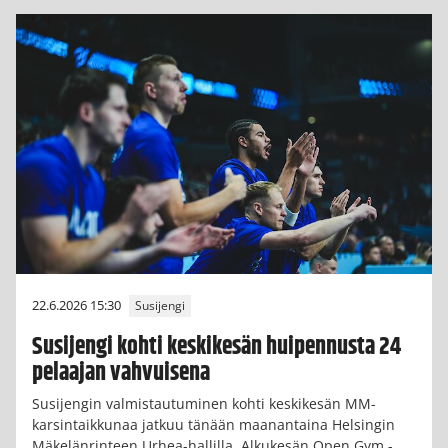
22.6.2026 15:30
Susijengi
Susijengi kohti keskikesän huipennusta 24
pelaajan vahvuisena
Susijengin valmistautuminen kohti keskikesän MM-
karsintaikkunaa jatkuu tänään maanantaina Helsingin
Mäkelänrinteen Urhea-hallilla. Alkukesän Open Gym -