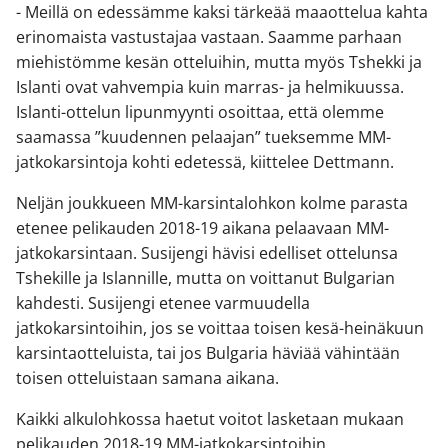
- Meillä on edessämme kaksi tärkeää maaottelua kahta
erinomaista vastustajaa vastaan. Saamme parhaan
miehistömme kesän otteluihin, mutta myös Tshekki ja
Islanti ovat vahvempia kuin marras- ja helmikuussa.
Islanti-ottelun lipunmyynti osoittaa, että olemme
saamassa ”kuudennen pelaajan” tueksemme MM-
jatkokarsintoja kohti edetessä, kiittelee Dettmann.
Neljän joukkueen MM-karsintalohkon kolme parasta
etenee pelikauden 2018-19 aikana pelaavaan MM-
jatkokarsintaan. Susijengi hävisi edelliset ottelunsa
Tshekille ja Islannille, mutta on voittanut Bulgarian
kahdesti. Susijengi etenee varmuudella
jatkokarsintoihin, jos se voittaa toisen kesä-heinäkuun
karsintaotteluista, tai jos Bulgaria häviää vähintään
toisen otteluistaan samana aikana.
Kaikki alkulohkossa haetut voitot lasketaan mukaan
pelikauden 2018-19 MM-jatkokarsintoihin.