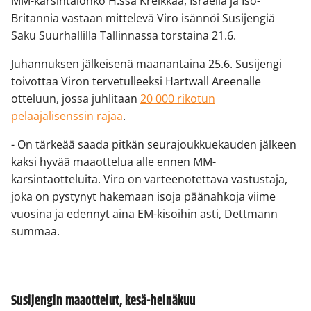
MM-karsintalohko H:ssa Kreikkaa, Israelia ja Iso-
Britannia vastaan mittelevä Viro isännöi Susijengiä
Saku Suurhallilla Tallinnassa torstaina 21.6.
Juhannuksen jälkeisenä maanantaina 25.6. Susijengi
toivottaa Viron tervetulleeksi Hartwall Areenalle
otteluun, jossa juhlitaan
20 000 rikotun
pelaajalisenssin rajaa
.
- On tärkeää saada pitkän seurajoukkuekauden jälkeen
kaksi hyvää maaottelua alle ennen MM-
karsintaotteluita. Viro on varteenotettava vastustaja,
joka on pystynyt hakemaan isoja päänahkoja viime
vuosina ja edennyt aina EM-kisoihin asti, Dettmann
summaa.
Susijengin maaottelut, kesä-heinäkuu