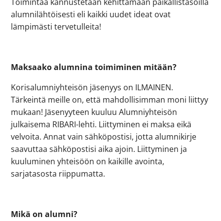
Toimintaa kannustetaan kehittämään paikallistasoilla
alumnilähtöisesti eli kaikki uudet ideat ovat
lämpimästi tervetulleita!
Maksaako alumnina toimiminen mitään?
Korisalumniyhteisön jäsenyys on ILMAINEN.
Tärkeintä meille on, että mahdollisimman moni liittyy
mukaan! Jäsenyyteen kuuluu Alumniyhteisön
julkaisema RIBARI-lehti. Liittyminen ei maksa eikä
velvoita. Annat vain sähköpostisi, jotta alumnikirje
saavuttaa sähköpostisi aika ajoin. Liittyminen ja
kuuluminen yhteisöön on kaikille avointa,
sarjatasosta riippumatta.
Mikä on alumni?