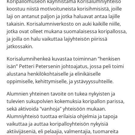
Koripallomuseon käynnistämä Korisalumniyhteisö
koostuu niistä motivoituneista korisihmisistä, joille
laji on antanut paljon ja jotka haluavat antaa lajille
takaisin. Korisalumniverkosto on auki kaikille niille,
jotka ovat olleet mukana suomalaisessa koripallossa,
ja joilla on halu vaikuttaa lajiyhteisön piirissä
jatkossakin.
Korisalumnihenkeä kuvastaa toiminnan ”henkisen
isän” Petteri Petersenin johtoajatus, jossa peli toimi
alustana henkilökohtaiselle ja elinikäiselle
oppimiselle, kehittymiselle, ja ystävyyssuhteille.
Alumnien yhteinen tavoite on tukea nykyisten ja
tulevien sukupolvien kokemuksia koripallon parissa,
sekä aktivoida "vanhoja" yhteisöön mukaan.
Alumniyhteisö tuottaa erilaisia ohjelmia ja tapoja
vaikuttaa ja auttaa koripalloyhteisön nykyisiä
aktiivijäseniä, eli pelaajia, valmentajia, tuomareita