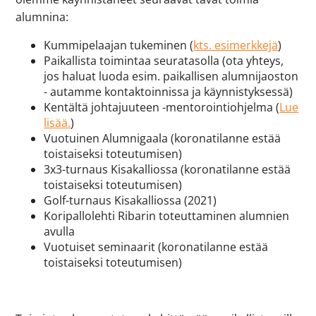
alumnina:
Kummipelaajan tukeminen (
kts. esimerkkejä
)
Paikallista toimintaa seuratasolla (ota yhteys,
jos haluat luoda esim. paikallisen alumnijaoston
- autamme kontaktoinnissa ja käynnistyksessä)
Kentältä johtajuuteen -mentorointiohjelma (
Lue
lisää.
)
Vuotuinen Alumnigaala (koronatilanne estää
toistaiseksi toteutumisen)
3x3-turnaus Kisakalliossa (koronatilanne estää
toistaiseksi toteutumisen)
Golf-turnaus Kisakalliossa (2021)
Koripallolehti Ribarin toteuttaminen alumnien
avulla
Vuotuiset seminaarit (koronatilanne estää
toistaiseksi toteutumisen)