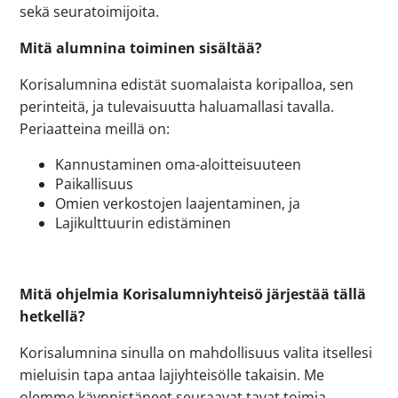
sekä seuratoimijoita.
Mitä alumnina toiminen sisältää?
Korisalumnina edistät suomalaista koripalloa, sen
perinteitä, ja tulevaisuutta haluamallasi tavalla.
Periaatteina meillä on:
Kannustaminen oma-aloitteisuuteen
Paikallisuus
Omien verkostojen laajentaminen, ja
Lajikulttuurin edistäminen
Mitä ohjelmia Korisalumniyhteisö järjestää tällä
hetkellä?
Korisalumnina sinulla on mahdollisuus valita itsellesi
mieluisin tapa antaa lajiyhteisölle takaisin. Me
olemme käynnistäneet seuraavat tavat toimia