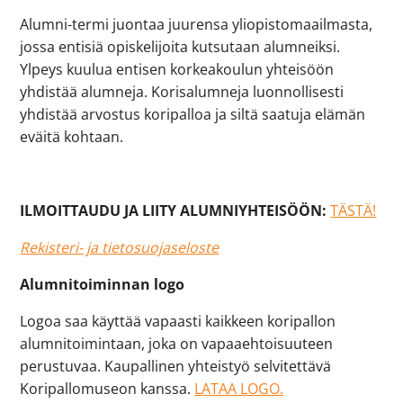
Alumni-termi juontaa juurensa yliopistomaailmasta,
jossa entisiä opiskelijoita kutsutaan alumneiksi.
Ylpeys kuulua entisen korkeakoulun yhteisöön
yhdistää alumneja. Korisalumneja luonnollisesti
yhdistää arvostus koripalloa ja siltä saatuja elämän
eväitä kohtaan.
ILMOITTAUDU JA LIITY ALUMNIYHTEISÖÖN:
TÄSTÄ!
Rekisteri- ja tietosuojaseloste
Alumnitoiminnan logo
Logoa saa käyttää vapaasti kaikkeen koripallon
alumnitoimintaan, joka on vapaaehtoisuuteen
perustuvaa. Kaupallinen yhteistyö selvitettävä
Koripallomuseon kanssa.
LATAA LOGO.