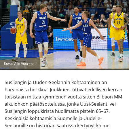
Kuva: Ville Vuorinen
Susijengin ja Uuden-Seelannin kohtaaminen on
harvinaista herkkua. Joukkueet ottivat edellisen kerran
toisistaan mittaa kymmenen vuotta sitten Bilbaon MM-
alkulohkon päätösottelussa, jonka Uusi-Seelanti vei
Susijengin loppukiristä huolimatta pistein 65–67.
Keskinäisiä kohtaamisia Suomelle ja Uudelle-
Seelannille on historian saatossa kertynyt kolme.