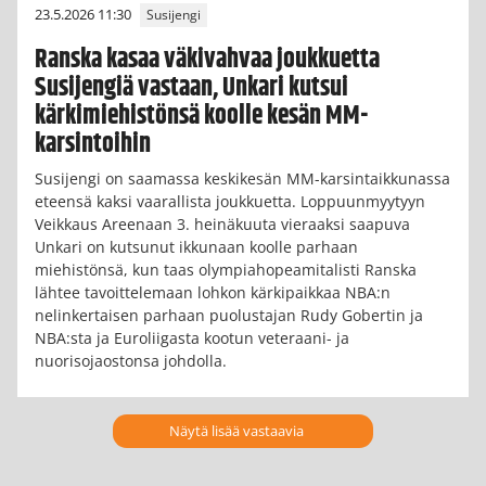
23.5.2026 11:30
Susijengi
Ranska kasaa väkivahvaa joukkuetta
Susijengiä vastaan, Unkari kutsui
kärkimiehistönsä koolle kesän MM-
karsintoihin
Susijengi on saamassa keskikesän MM-karsintaikkunassa
eteensä kaksi vaarallista joukkuetta. Loppuunmyytyyn
Veikkaus Areenaan 3. heinäkuuta vieraaksi saapuva
Unkari on kutsunut ikkunaan koolle parhaan
miehistönsä, kun taas olympiahopeamitalisti Ranska
lähtee tavoittelemaan lohkon kärkipaikkaa NBA:n
nelinkertaisen parhaan puolustajan Rudy Gobertin ja
NBA:sta ja Euroliigasta kootun veteraani- ja
nuorisojaostonsa johdolla.
Näytä lisää vastaavia