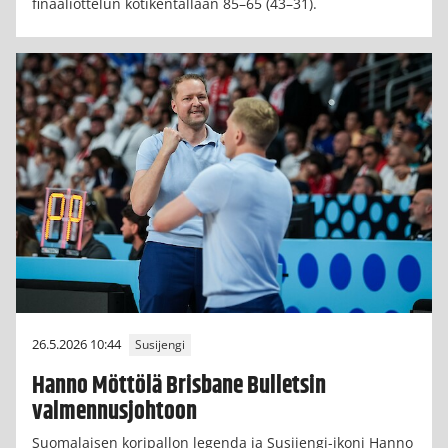
finaaliottelun kotikentällään 85–65 (43–31).
26.5.2026 10:44
Susijengi
Hanno Möttölä Brisbane Bulletsin
valmennusjohtoon
Suomalaisen koripallon legenda ja Susijengi-ikoni Hanno