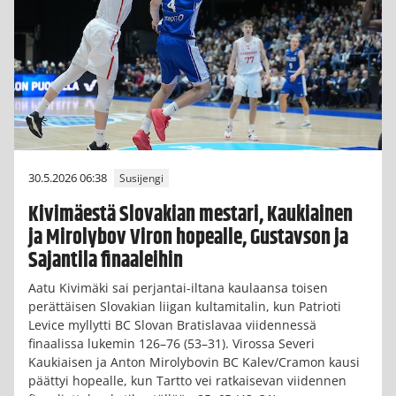
30.5.2026 06:38
Susijengi
Kivimäestä Slovakian mestari, Kaukiainen
ja Mirolybov Viron hopealle, Gustavson ja
Sajantila finaaleihin
Aatu Kivimäki sai perjantai-iltana kaulaansa toisen
perättäisen Slovakian liigan kultamitalin, kun Patrioti
Levice myllytti BC Slovan Bratislavaa viidennessä
finaalissa lukemin 126–76 (53–31). Virossa Severi
Kaukiaisen ja Anton Mirolybovin BC Kalev/Cramon kausi
päättyi hopealle, kun Tartto vei ratkaisevan viidennen