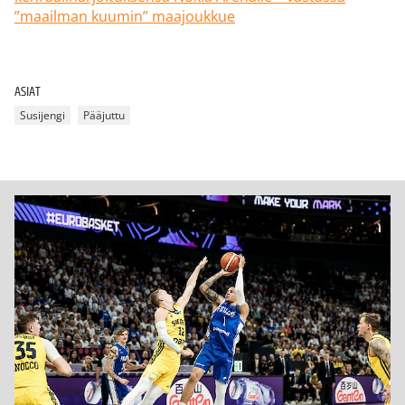
”maailman kuumin” maajoukkue
ASIAT
Susijengi
Pääjuttu