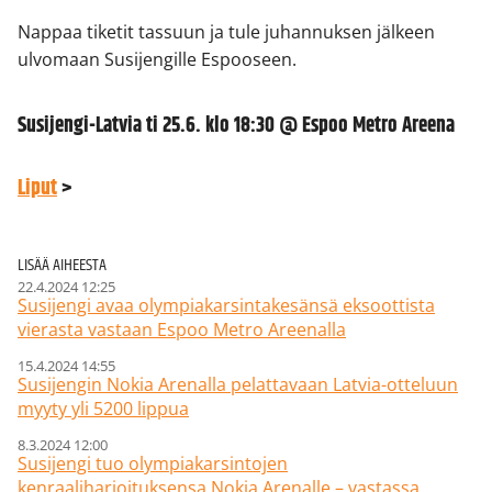
Nappaa tiketit tassuun ja tule juhannuksen jälkeen
ulvomaan Susijengille Espooseen.
Susijengi-Latvia ti 25.6. klo 18:30 @ Espoo Metro Areena
Liput
>
LISÄÄ AIHEESTA
22.4.2024 12:25
Susijengi avaa olympiakarsintakesänsä eksoottista
vierasta vastaan Espoo Metro Areenalla
15.4.2024 14:55
Susijengin Nokia Arenalla pelattavaan Latvia-otteluun
myyty yli 5200 lippua
8.3.2024 12:00
Susijengi tuo olympiakarsintojen
kenraaliharjoituksensa Nokia Arenalle – vastassa