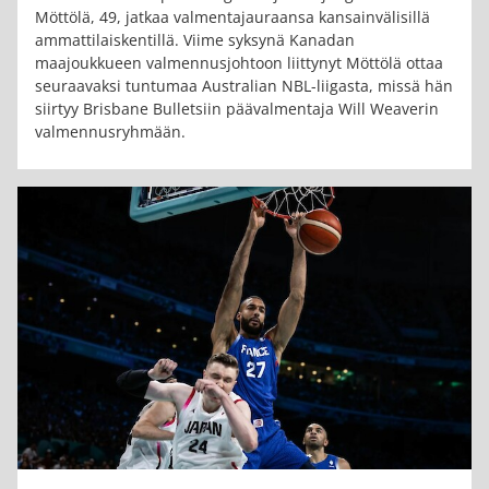
Möttölä, 49, jatkaa valmentajauraansa kansainvälisillä
ammattilaiskentillä. Viime syksynä Kanadan
maajoukkueen valmennusjohtoon liittynyt Möttölä ottaa
seuraavaksi tuntumaa Australian NBL-liigasta, missä hän
siirtyy Brisbane Bulletsiin päävalmentaja Will Weaverin
valmennusryhmään.