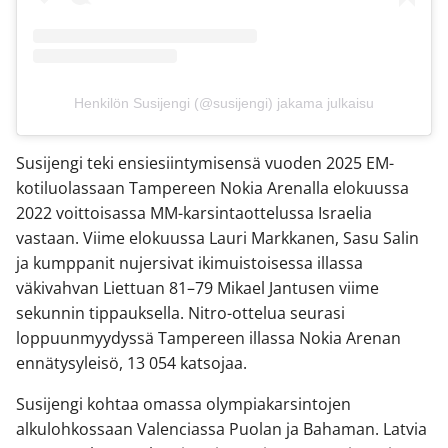
Henkilön Susijengi (@susijengi) jakama julkaisu
Susijengi teki ensiesiintymisensä vuoden 2025 EM-
kotiluolassaan Tampereen Nokia Arenalla elokuussa
2022 voittoisassa MM-karsintaottelussa Israelia
vastaan. Viime elokuussa Lauri Markkanen, Sasu Salin
ja kumppanit nujersivat ikimuistoisessa illassa
väkivahvan Liettuan 81–79 Mikael Jantusen viime
sekunnin tippauksella. Nitro-ottelua seurasi
loppuunmyydyssä Tampereen illassa Nokia Arenan
ennätysyleisö, 13 054 katsojaa.
Susijengi kohtaa omassa olympiakarsintojen
alkulohkossaan Valenciassa Puolan ja Bahaman. Latvia