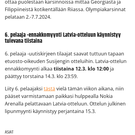
ottaa puolestaan karsinnoissa mittaa Georgiasta ja
Filippiineistä kotikentällään Riiassa. Olympiakarsinnat
pelataan 2.-7.7.2024.
6. pelaaja -ennakkomyynti Latvia-otteluun käynnistyy
tulevana tiistaina
6. pelaaja -uutiskirjeen tilaajat saavat tuttuun tapaan
etuosto-oikeuden Susijengin otteluihin. Latvia-ottelun
ennakkomyynti alkaa
tiistaina 12.3. klo 12:00
ja
päättyy torstaina 14.3. klo 23:59.
Liity 6. pelaajaksi
tästä
vielä tämän viikon aikana, niin
pääset varmistamaan paikkasi hulppealla Nokia
Arenalla pelattavaan Latvia-otteluun. Ottelun julkinen
lipunmyynti käynnistyy perjantaina 15.3.
ASIAT