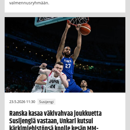
valmennusryhmään.
23.5.2026 11:30
Susijengi
Ranska kasaa väkivahvaa joukkuetta
Susijengiä vastaan, Unkari kutsui
kärkimiehistönsä koolle kesän MM-