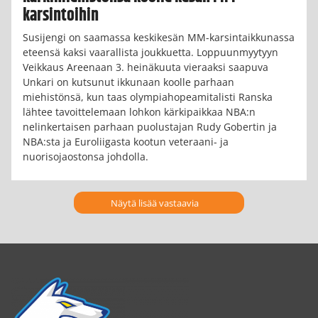
karsintoihin
Susijengi on saamassa keskikesän MM-karsintaikkunassa
eteensä kaksi vaarallista joukkuetta. Loppuunmyytyyn
Veikkaus Areenaan 3. heinäkuuta vieraaksi saapuva
Unkari on kutsunut ikkunaan koolle parhaan
miehistönsä, kun taas olympiahopeamitalisti Ranska
lähtee tavoittelemaan lohkon kärkipaikkaa NBA:n
nelinkertaisen parhaan puolustajan Rudy Gobertin ja
NBA:sta ja Euroliigasta kootun veteraani- ja
nuorisojaostonsa johdolla.
Näytä lisää vastaavia