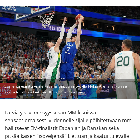
Susijengi esiintyi viime kesänä loppuunmyydyllä Nokia Arenalla, kun se
kaatoi trillerissä Liettuan. Kuva: Ville Vuorinen
Latvia ylsi viime syyskesän MM-kisoissa
sensaatiomaisesti viidennelle sijalle päihitettyään mm.
hallitsevat EM-finalistit Espanjan ja Ranskan sekä
pitkäaikaisen ”isoveljensä” Liettuan ja kaatui tulevalle