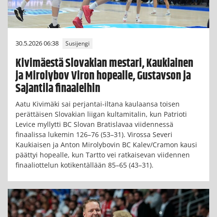
30.5.2026 06:38
Susijengi
Kivimäestä Slovakian mestari, Kaukiainen
ja Mirolybov Viron hopealle, Gustavson ja
Sajantila finaaleihin
Aatu Kivimäki sai perjantai-iltana kaulaansa toisen
perättäisen Slovakian liigan kultamitalin, kun Patrioti
Levice myllytti BC Slovan Bratislavaa viidennessä
finaalissa lukemin 126–76 (53–31). Virossa Severi
Kaukiaisen ja Anton Mirolybovin BC Kalev/Cramon kausi
päättyi hopealle, kun Tartto vei ratkaisevan viidennen
finaaliottelun kotikentällään 85–65 (43–31).