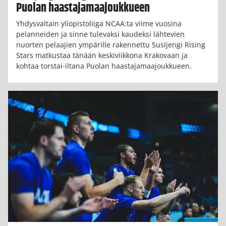
Puolan haastajamaajoukkueen
Yhdysvaltain yliopistoliiga NCAA:ta viime vuosina
pelanneiden ja sinne tulevaksi kaudeksi lähtevien
nuorten pelaajien ympärille rakennettu Susijengi Rising
Stars matkustaa tänään keskiviikkona Krakovaan ja
kohtaa torstai-iltana Puolan haastajamaajoukkueen.