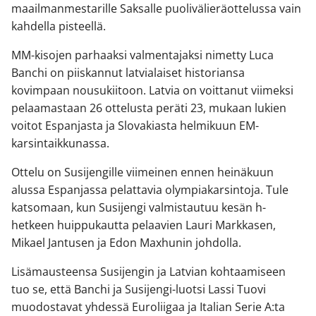
maailmanmestarille Saksalle puolivälieräottelussa vain
kahdella pisteellä.
MM-kisojen parhaaksi valmentajaksi nimetty Luca
Banchi on piiskannut latvialaiset historiansa
kovimpaan nousukiitoon. Latvia on voittanut viimeksi
pelaamastaan 26 ottelusta peräti 23, mukaan lukien
voitot Espanjasta ja Slovakiasta helmikuun EM-
karsintaikkunassa.
Ottelu on Susijengille viimeinen ennen heinäkuun
alussa Espanjassa pelattavia olympiakarsintoja. Tule
katsomaan, kun Susijengi valmistautuu kesän h-
hetkeen huippukautta pelaavien Lauri Markkasen,
Mikael Jantusen ja Edon Maxhunin johdolla.
Lisämausteensa Susijengin ja Latvian kohtaamiseen
tuo se, että Banchi ja Susijengi-luotsi Lassi Tuovi
muodostavat yhdessä Euroliigaa ja Italian Serie A:ta