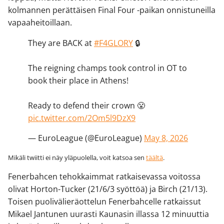
kolmannen perättäisen Final Four -paikan onnistuneilla
vapaaheitoillaan.
They are BACK at
#F4GLORY
🔒
The reigning champs took control in OT to
book their place in Athens!
Ready to defend their crown 😤
pic.twitter.com/2Om5l9DzX9
— EuroLeague (@EuroLeague)
May 8, 2026
Mikäli twiitti ei näy yläpuolella, voit katsoa sen
täältä
.
Fenerbahcen tehokkaimmat ratkaisevassa voitossa
olivat Horton-Tucker (21/6/3 syöttöä) ja Birch (21/13).
Toisen puolivälieräottelun Fenerbahcelle ratkaissut
Mikael Jantunen uurasti Kaunasin illassa 12 minuuttia