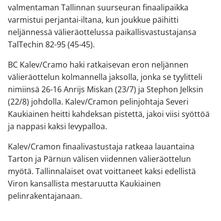
valmentaman Tallinnan suurseuran finaalipaikka
varmistui perjantai-iltana, kun joukkue päihitti
neljännessä välieräottelussa paikallisvastustajansa
TalTechin 82-95 (45-45).
BC Kalev/Cramo haki ratkaisevan eron neljännen
välieräottelun kolmannella jaksolla, jonka se tyylitteli
nimiinsä 26-16 Anrijs Miskan (23/7) ja Stephon Jelksin
(22/8) johdolla. Kalev/Cramon pelinjohtaja Severi
Kaukiainen heitti kahdeksan pistettä, jakoi viisi syöttöä
ja nappasi kaksi levypalloa.
Kalev/Cramon finaalivastustaja ratkeaa lauantaina
Tarton ja Pärnun välisen viidennen välieräottelun
myötä. Tallinnalaiset ovat voittaneet kaksi edellistä
Viron kansallista mestaruutta Kaukiainen
pelinrakentajanaan.