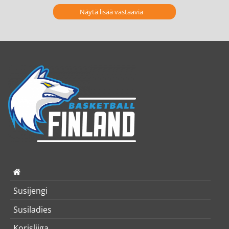
Näytä lisää vastaavia
Susijengi
Susiladies
Korisliiga