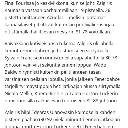
Final Fourissa jo keskiviikkona, kun se johti Zalgiris
Kaunasia vastaan parhaimmillaan 19 pisteellä. 26
pistettä heittäneen Azuolas Tubelisin johtamat
kaunasilaiset pitkittivät kuitenkin puolivälieräsarjaa
nitistämällä hallitsevan mestarin 81-78-voitollaan.
Raivokkaan kotiyleisönsä tukema Zalgiris oli lähellä
kumota Fenerbahcen jo toistamiseen siirtymällä
Sylvain Franciscon onnistuneilla vapaaheitoilla 80-78-
johtoon vain viisi sekuntia ennen loppua. Wade
Baldwin rynnisti kuitenkin pelitilanteen tasan
varsinaisen peliajan lopulla, jonka jälkeen Fenerbahce
tarjoili tyrmäystippoja heti jatkoajan alussa siirtymällä
Nicolo Mellin, Khem Birchin ja Talen Horton-Tuckerin
onnistumisilla ratkaisevan tuntuiseen 82-88-johtoon.
Zalgiris hiipi Edgaras Ulanovasin kolmosella kahden
pisteen päähän (90-92) vielä minuutti ennen jatkoajan
loppua, mutta Horton-Tucker sinetöi Fenerbahcen