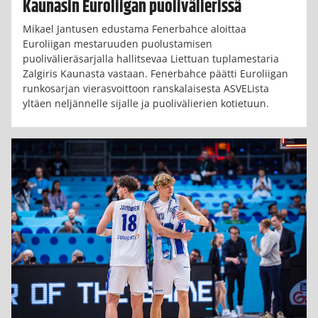
Kaunasin Euroliigan puolivälierissä
Mikael Jantusen edustama Fenerbahce aloittaa
Euroliigan mestaruuden puolustamisen
puolivälieräsarjalla hallitsevaa Liettuan tuplamestaria
Zalgiris Kaunasta vastaan. Fenerbahce päätti Euroliigan
runkosarjan vierasvoittoon ranskalaisesta ASVELista
yltäen neljännelle sijalle ja puolivälierien kotietuun.