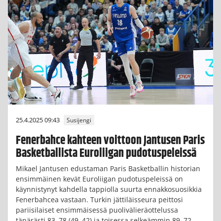
25.4.2025 09:43
Susijengi
Fenerbahce kahteen voittoon Jantusen Paris
Basketballista Euroliigan pudotuspeleissä
Mikael Jantusen edustaman Paris Basketballin historian
ensimmäinen kevät Euroliigan pudotuspeleissä on
käynnistynyt kahdella tappiolla suurta ennakkosuosikkia
Fenerbahcea vastaan. Turkin jättiläisseura peittosi
pariisilaiset ensimmäisessä puolivälieräottelussa
täpärästi 83–78 (49–42) ja toisessa selkeämmin 89–72