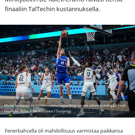
finaaliin TalTechin kustannuksella.
Micke Jantunen on toinen suomalaispelaaja kautta aikain Euroliigan Final
Fourissa. Kuva: Ville Vuorinen / Susijengi.
Fenerbahcella oli mahdollisuus varmistaa paikkansa