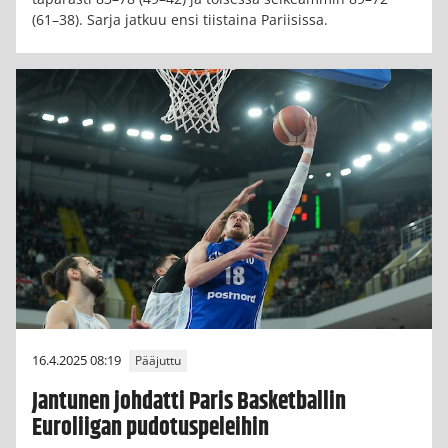
(61–38). Sarja jatkuu ensi tiistaina Pariisissa.
16.4.2025 08:19
Pääjuttu
Jantunen johdatti Paris Basketballin
Euroliigan pudotuspeleihin