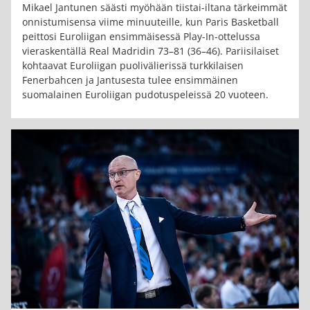
Mikael Jantunen säästi myöhään tiistai-iltana tärkeimmät
onnistumisensa viime minuuteille, kun Paris Basketball
peittosi Euroliigan ensimmäisessä Play-In-ottelussa
vieraskentällä Real Madridin 73–81 (36–46). Pariisilaiset
kohtaavat Euroliigan puolivälierissä turkkilaisen
Fenerbahcen ja Jantusesta tulee ensimmäinen
suomalainen Euroliigan pudotuspeleissä 20 vuoteen.