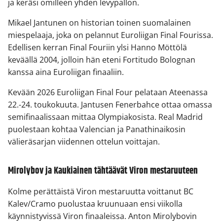
ja keräsi omilleen yhden levypallon.
Mikael Jantunen on historian toinen suomalainen
miespelaaja, joka on pelannut Euroliigan Final Fourissa.
Edellisen kerran Final Fouriin ylsi Hanno Möttölä
keväällä 2004, jolloin hän eteni Fortitudo Bolognan
kanssa aina Euroliigan finaaliin.
Kevään 2026 Euroliigan Final Four pelataan Ateenassa
22.-24. toukokuuta. Jantusen Fenerbahce ottaa omassa
semifinaalissaan mittaa Olympiakosista. Real Madrid
puolestaan kohtaa Valencian ja Panathinaikosin
välieräsarjan viidennen ottelun voittajan.
Mirolybov ja Kaukiainen tähtäävät Viron mestaruuteen
Kolme perättäistä Viron mestaruutta voittanut BC
Kalev/Cramo puolustaa kruunuaan ensi viikolla
käynnistyvissä Viron finaaleissa. Anton Mirolybovin