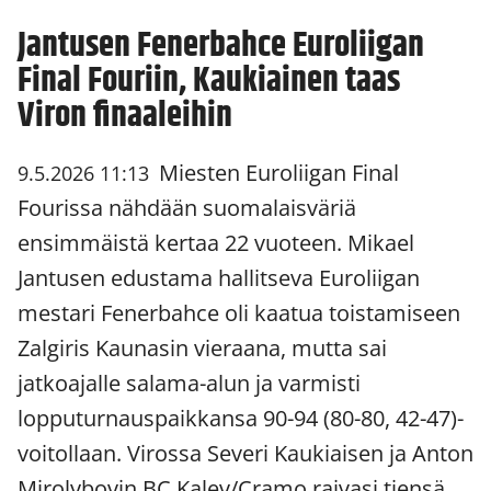
Jantusen Fenerbahce Euroliigan
Final Fouriin, Kaukiainen taas
Viron finaaleihin
Miesten Euroliigan Final
9.5.2026 11:13
Fourissa nähdään suomalaisväriä
ensimmäistä kertaa 22 vuoteen. Mikael
Jantusen edustama hallitseva Euroliigan
mestari Fenerbahce oli kaatua toistamiseen
Zalgiris Kaunasin vieraana, mutta sai
jatkoajalle salama-alun ja varmisti
lopputurnauspaikkansa 90-94 (80-80, 42-47)-
voitollaan. Virossa Severi Kaukiaisen ja Anton
Mirolybovin BC Kalev/Cramo raivasi tiensä