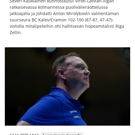
Severi Kaukiainen kunnostautui Viron-Latvian-liigan
ratkaisevassa kolmannessa puolivälieräottelussa
jatkoajalla ja johdatti Anton Mirolybovin valmentaman
suurseura BC Kalev/Cramon 102-100 (87-87, 47-47)-
voitolla mitalipeleihin ohi hallitsevan hopeamitalisti Riga
Zellin.