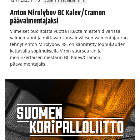
12.11.2025 14:13
Suomalaiset ulkomailla
Anton Mirolybov BC Kalev/Cramon
päävalmentajaksi
Viimeiset puolitoista vuotta HBA:ta miesten divarissa
valmentanut ja mittavan kansainvälisen valmentajauran
tehnyt Anton Mirolybov, 48, on kiinnitetty loppukauden
kattavalla sopimuksella Viron suurseuran ja
moninkertaisen mestarin BC Kalev/Cramon
päävalmentajaksi.