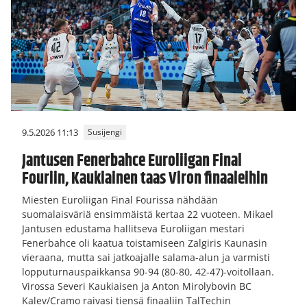
9.5.2026 11:13
Susijengi
Jantusen Fenerbahce Euroliigan Final
Fouriin, Kaukiainen taas Viron finaaleihin
Miesten Euroliigan Final Fourissa nähdään
suomalaisväriä ensimmäistä kertaa 22 vuoteen. Mikael
Jantusen edustama hallitseva Euroliigan mestari
Fenerbahce oli kaatua toistamiseen Zalgiris Kaunasin
vieraana, mutta sai jatkoajalle salama-alun ja varmisti
lopputurnauspaikkansa 90-94 (80-80, 42-47)-voitollaan.
Virossa Severi Kaukiaisen ja Anton Mirolybovin BC
Kalev/Cramo raivasi tiensä finaaliin TalTechin