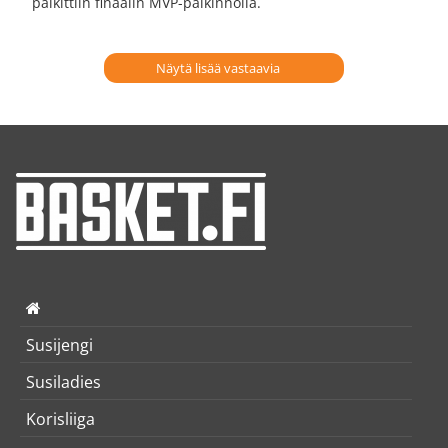
palkittiin finaalin MVP-palkinnolla.
Näytä lisää vastaavia
Susijengi
Susiladies
Korisliiga