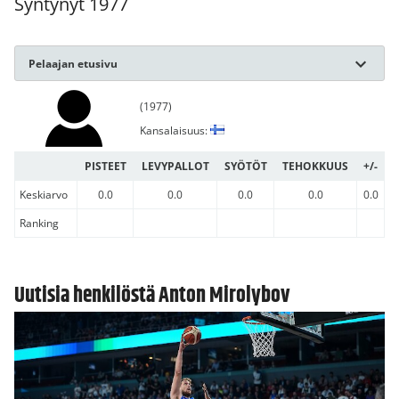
Syntynyt 1977
Pelaajan etusivu
(1977)
Kansalaisuus:
PISTEET
LEVYPALLOT
SYÖTÖT
TEHOKKUUS
+/-
Keskiarvo
0.0
0.0
0.0
0.0
0.0
Ranking
Uutisia henkilöstä Anton Mirolybov