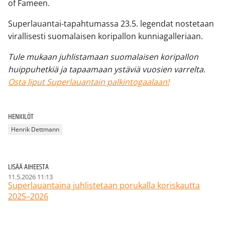
of Fameen.
Superlauantai-tapahtumassa 23.5. legendat nostetaan
virallisesti suomalaisen koripallon kunniagalleriaan.
Tule mukaan juhlistamaan suomalaisen koripallon
huippuhetkiä ja tapaamaan ystäviä vuosien varrelta.
Osta liput Superlauantain palkintogaalaan!
HENKILÖT
Henrik Dettmann
LISÄÄ AIHEESTA
11.5.2026 11:13
Superlauantaina juhlistetaan porukalla koriskautta
2025–2026