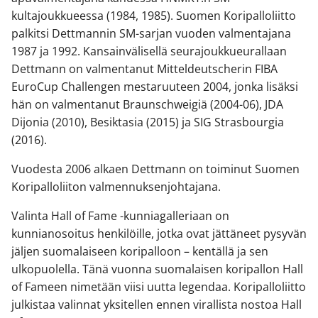
kultajoukkueessa (1984, 1985). Suomen Koripalloliitto
palkitsi Dettmannin SM-sarjan vuoden valmentajana
1987 ja 1992. Kansainvälisellä seurajoukkueurallaan
Dettmann on valmentanut Mitteldeutscherin FIBA
EuroCup Challengen mestaruuteen 2004, jonka lisäksi
hän on valmentanut Braunschweigiä (2004-06), JDA
Dijonia (2010), Besiktasia (2015) ja SIG Strasbourgia
(2016).
Vuodesta 2006 alkaen Dettmann on toiminut Suomen
Koripalloliiton valmennuksenjohtajana.
Valinta Hall of Fame -kunniagalleriaan on
kunnianosoitus henkilöille, jotka ovat jättäneet pysyvän
jäljen suomalaiseen koripalloon – kentällä ja sen
ulkopuolella. Tänä vuonna suomalaisen koripallon Hall
of Fameen nimetään viisi uutta legendaa. Koripalloliitto
julkistaa valinnat yksitellen ennen virallista nostoa Hall