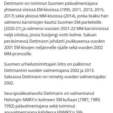
Dettmann on toiminut Suomen päävalmentajana
yhteensä viisissä EM-kisoissa (1995, 2011, 2013, 2015,
2017) sekä yksissä MM-kisoissa (2014), jonka lisäksi hän
valmensi karsintojen kautta Suomen EM-parketeille
(2020-21) ja valmensi vuosien 2021-22 MM-karsinnoissa
neljä ottelua, joista Susijengi voitti kolme. Saksan
peräsimessä Dettmann johdatti joukkueensa vuoden
2001 EM-kisojen neljännelle sijalle sekä vuoden 2002
MM-pronssille.
Suomen urheilutoimittajain liitto on palkinnut
Dettmannin vuoden valmentajana 2002 ja 2013.
Saksassa Dettmann on nimetty vuoden valmentajaksi
2002.
Seurajoukkuetasolla Dettmann on valmentanut
Helsingin NMKY:n kolmeen SM-kultaan (1987, 1989,
1992) päävalmentajana sekä toiminut
apuvalmentajana kahdessa HNMKY:n SM-