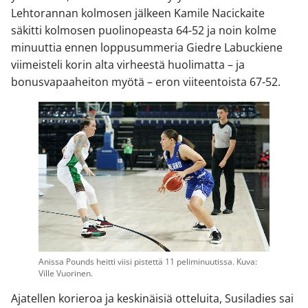
Lehtorannan kolmosen jälkeen Kamile Nacickaite
säkitti kolmosen puolinopeasta 64-52 ja noin kolme
minuuttia ennen loppusummeria Giedre Labuckiene
viimeisteli korin alta virheestä huolimatta – ja
bonusvapaaheiton myötä – eron viiteentoista 67-52.
Anissa Pounds heitti viisi pistettä 11 peliminuutissa. Kuva:
Ville Vuorinen.
Ajatellen korieroa ja keskinäisiä otteluita, Susiladies sai