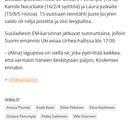
Kamile Nacickaite (16/2/4 syöttöä) ja Laura Juskaite
(15/8/5 riistoa). 15-vuotiaan teinitähti Juste Jocyten
saldo oli neljä pistettä ja viisi levypalloa.
Susiladiesin EM-karsinnat jatkuvat sunnuntaina, jolloin
Suomi emännöi Ukrainaa Urhea-hallissa klo 17:00.
– (Alina) Iagupova on siellä se, joka pyörittää kaikkea,
että varmasti häneen keskitytään paljon, Koskimies
ennakoi.
>
Ottelutilastot
HENKILÖT
Anissa Pounds
Awak Kuier
Ebba Pekonen
Elina Koskimies
Gintare Petronyte
Pekka Salminen
Ville Vuorinen