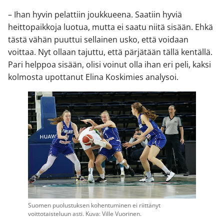
– Ihan hyvin pelattiin joukkueena. Saatiin hyviä
heittopaikkoja luotua, mutta ei saatu niitä sisään. Ehkä
tästä vähän puuttui sellainen usko, että voidaan
voittaa. Nyt ollaan tajuttu, että pärjätään tällä kentällä.
Pari helppoa sisään, olisi voinut olla ihan eri peli, kaksi
kolmosta upottanut Elina Koskimies analysoi.
Suomen puolustuksen kohentuminen ei riittänyt
voittotaisteluun asti. Kuva: Ville Vuorinen.