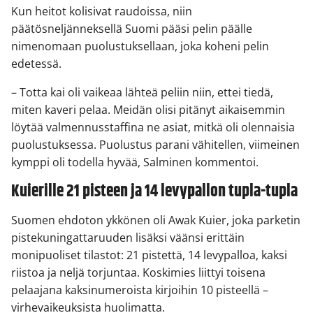
Kun heitot kolisivat raudoissa, niin
päätösneljänneksellä Suomi pääsi pelin päälle
nimenomaan puolustuksellaan, joka koheni pelin
edetessä.
– Totta kai oli vaikeaa lähteä peliin niin, ettei tiedä,
miten kaveri pelaa. Meidän olisi pitänyt aikaisemmin
löytää valmennusstaffina ne asiat, mitkä oli olennaisia
puolustuksessa. Puolustus parani vähitellen, viimeinen
kymppi oli todella hyvää, Salminen kommentoi.
Kuierille 21 pisteen ja 14 levypallon tupla-tupla
Suomen ehdoton ykkönen oli Awak Kuier, joka parketin
pistekuningattaruuden lisäksi väänsi erittäin
monipuoliset tilastot: 21 pistettä, 14 levypalloa, kaksi
riistoa ja neljä torjuntaa. Koskimies liittyi toisena
pelaajana kaksinumeroista kirjoihin 10 pisteellä –
virhevaikeuksista huolimatta.