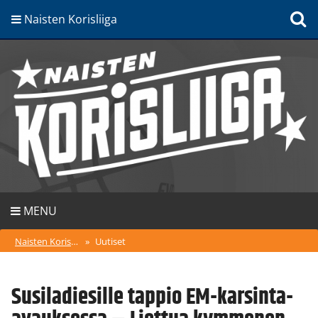
Naisten Korisliiga
MENU
Naisten Korisliiga
»
Uutiset
Susiladiesille tappio EM-karsinta-