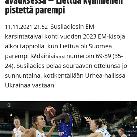
avauksessa – Liettua kymmenen
pistettä parempi
Susiladiesin EM-
11.11.2021 21:52
karsintataival kohti vuoden 2023 EM-kisoja
alkoi tappiolla, kun Liettua oli Suomea
parempi Kėdainiaissa numeroin 69-59 (35-
24). Susiladies pelaa seuraavan ottelunsa jo
sunnuntaina, kotikentällään Urhea-hallissa
Ukrainaa vastaan.