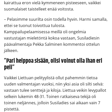
kairattua eron vielä kymmeneen pisteeseen, vaikkei
suomalaiset taistelleet enää voitosta.
– Pelasimme suurilta osin todella hyvin. Harmi samalla,
ettei se tuonut toivottua tulosta.
Kamppailupelaamisessa meillä oli ongelmia
vastustajan mieletöntä kokoa vastaan, Susiladiesin
päävalmentaja Pekka Salminen kommentoi ottelun
jälkeen.
”Pari helppoa sisään, olisi voinut olla ihan eri
peli”
Vaikkei Liettuan pelityylistä ollut pahemmin tietoa
uuden valmentajan vuoksi, niin yksi asia oli silti selvä:
vastaan tulee senttejä ja kiloja. Liettua veikin levypallot
selkein lukemin 48-31. Toinen ratkaiseva tekijä oli
toinen neljännes, jolloin Susiladies sai aikaan vain 7
pistettä.