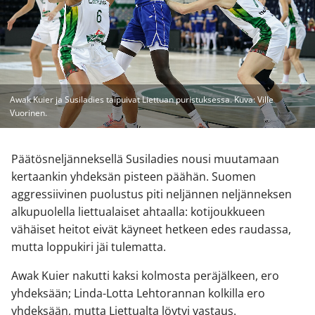
Awak Kuier ja Susiladies taipuivat Liettuan puristuksessa. Kuva: Ville
Vuorinen.
Päätösneljänneksellä Susiladies nousi muutamaan
kertaankin yhdeksän pisteen päähän. Suomen
aggressiivinen puolustus piti neljännen neljänneksen
alkupuolella liettualaiset ahtaalla: kotijoukkueen
vähäiset heitot eivät käyneet hetkeen edes raudassa,
mutta loppukiri jäi tulematta.
Awak Kuier nakutti kaksi kolmosta peräjälkeen, ero
yhdeksään; Linda-Lotta Lehtorannan kolkilla ero
yhdeksään, mutta Liettualta löytyi vastaus.