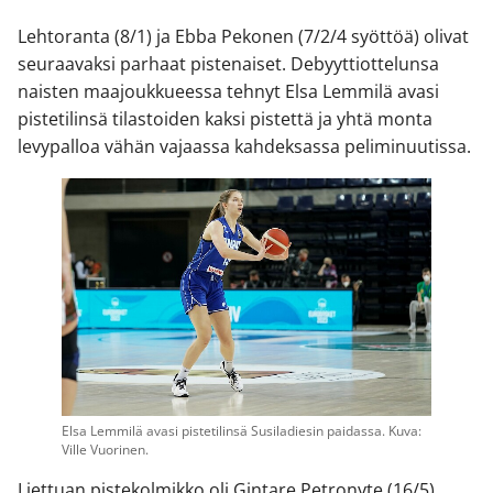
Lehtoranta (8/1) ja Ebba Pekonen (7/2/4 syöttöä) olivat
seuraavaksi parhaat pistenaiset. Debyyttiottelunsa
naisten maajoukkueessa tehnyt Elsa Lemmilä avasi
pistetilinsä tilastoiden kaksi pistettä ja yhtä monta
levypalloa vähän vajaassa kahdeksassa peliminuutissa.
Elsa Lemmilä avasi pistetilinsä Susiladiesin paidassa. Kuva:
Ville Vuorinen.
Liettuan pistekolmikko oli Gintare Petronyte (16/5),