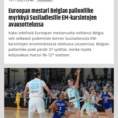
Susiladies
Euroopan mestari Belgian pallonliike
myrkkyä Susiladiesille EM-karsintojen
avausottelussa
Kaksi edellistä Euroopan mestaruutta voittanut Belgia
veti selkeästi pidemmän korren Susiladiesista EM-
karsintojen ensimmäisessä ottelussa Leuvenissa. Belgian
pallonliike poiki peräti 37 syöttöä, minkä myötä
kotijoukkue marssi 96-72* voittoon.