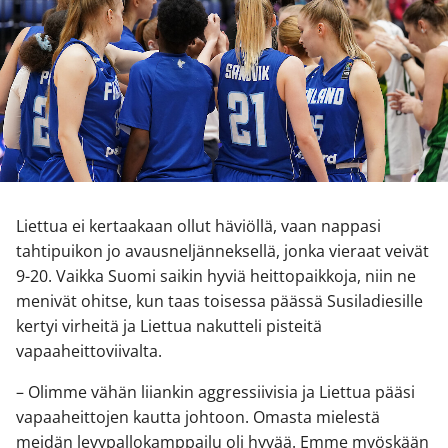
Liettua ei kertaakaan ollut häviöllä, vaan nappasi
tahtipuikon jo avausneljänneksellä, jonka vieraat veivät
9-20. Vaikka Suomi saikin hyviä heittopaikkoja, niin ne
menivät ohitse, kun taas toisessa päässä Susiladiesille
kertyi virheitä ja Liettua nakutteli pisteitä
vapaaheittoviivalta.
– Olimme vähän liiankin aggressiivisia ja Liettua pääsi
vapaaheittojen kautta johtoon. Omasta mielestä
meidän levypallokamppailu oli hyvää. Emme myöskään