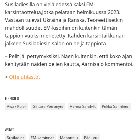
Susiladiesilla on vielä edessä kaksi EM-
karsintaottelua,jotka pelataan helmikuussa 2023.
Vastaan tulevat Ukraina ja Ranska. Teoreettisetkin
mahdollisuudet EM-kisoihin on kuitenkin tämän
tappion vuoksi menetetty. Kahden karsintaikkunan
jälkeen Susiladiesin saldo on neljä tappiota.
– Pelit jäi pettymyksiksi. Näen kuitenkin, että koko ajan
kehitytään näiden pelien kautta, Aarnisalo kommentoi.
>
Ottelutilastot
HENKILÖT
Awak Kuier
Gintare Petronyte
Henna Sandvik
Pekka Salminen
ASIAT
Susiladies
EM-karsinnat
Maaottelu
Pääjuttu