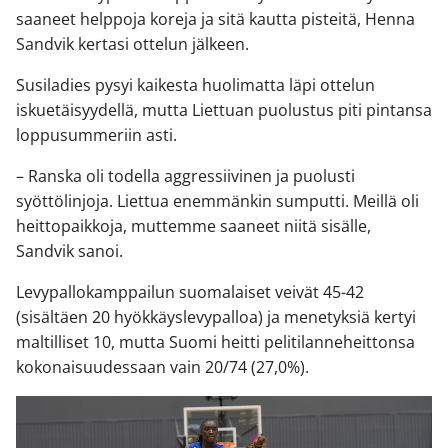
saaneet helppoja koreja ja sitä kautta pisteitä, Henna
Sandvik kertasi ottelun jälkeen.
Susiladies pysyi kaikesta huolimatta läpi ottelun
iskuetäisyydellä, mutta Liettuan puolustus piti pintansa
loppusummeriin asti.
– Ranska oli todella aggressiivinen ja puolusti
syöttölinjoja. Liettua enemmänkin sumputti. Meillä oli
heittopaikkoja, muttemme saaneet niitä sisälle,
Sandvik sanoi.
Levypallokamppailun suomalaiset veivät 45-42
(sisältäen 20 hyökkäyslevypalloa) ja menetyksiä kertyi
maltilliset 10, mutta Suomi heitti pelitilanneheittonsa
kokonaisuudessaan vain 20/74 (27,0%).