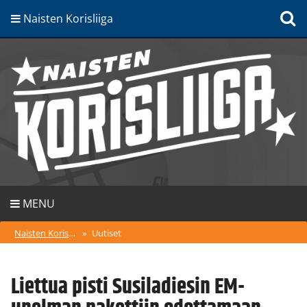
Naisten Korisliiga
MENU
Naisten Korisliiga
»
Uutiset
Liettua pisti Susiladiesin EM-