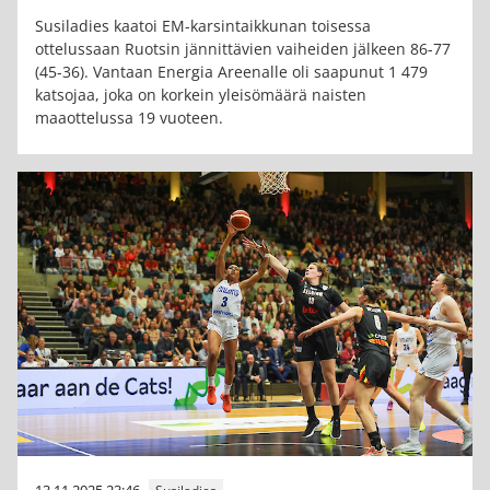
Susiladies kaatoi EM-karsintaikkunan toisessa
ottelussaan Ruotsin jännittävien vaiheiden jälkeen 86-77
(45-36). Vantaan Energia Areenalle oli saapunut 1 479
katsojaa, joka on korkein yleisömäärä naisten
maaottelussa 19 vuoteen.
13.11.2025 23:46