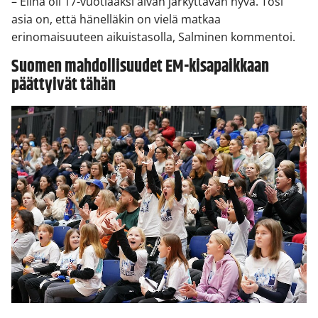
– Elina oli 17-vuotiaaksi aivan järkyttävän hyvä. Tosi
asia on, että hänelläkin on vielä matkaa
erinomaisuuteen aikuistasolla, Salminen kommentoi.
Suomen mahdollisuudet EM-kisapaikkaan
päättyivät tähän