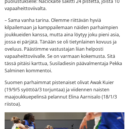
puolustukselle: Nacickaite säkitti 24 pistettä, joista 10
vapaaheittoviivalta.
– Sama vanha tarina. Olemme riittävän hyviä
kilpailemaan ja kamppailemaan näiden parhaimpien
joukkueiden kanssa, mutta aina löytyy joku pieni asia,
jossa ei pärjätä. Tänään se oli tietynlainen kovuus ja
oveluus. Päästimme vastustajan liian helposti
vapaaheittoviivalle. Se on varmaan kokemusta. Sitä
tässä pitäisi karttua, Susiladiesin päävalmentaja Pekka
Salminen kommentoi.
Suomen parhaimmat pistenaiset olivat Awak Kuier
(19/9/5 syöttöä/3 torjuntaa) ja viidennen naisten
maajoukkuepelinsä pelannut Elina Aarnisalo (18/1/3
riistoa).