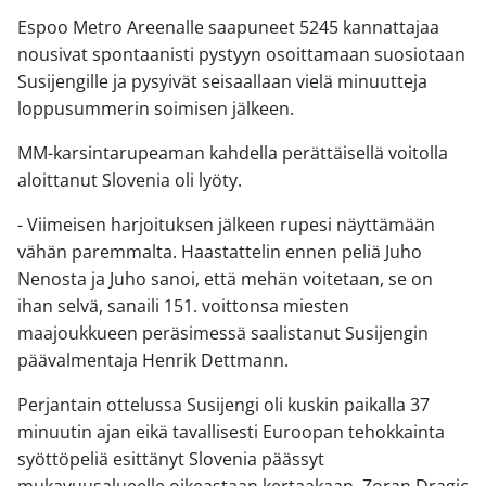
Espoo Metro Areenalle saapuneet 5245 kannattajaa
nousivat spontaanisti pystyyn osoittamaan suosiotaan
Susijengille ja pysyivät seisaallaan vielä minuutteja
loppusummerin soimisen jälkeen.
MM-karsintarupeaman kahdella perättäisellä voitolla
aloittanut Slovenia oli lyöty.
- Viimeisen harjoituksen jälkeen rupesi näyttämään
vähän paremmalta. Haastattelin ennen peliä Juho
Nenosta ja Juho sanoi, että mehän voitetaan, se on
ihan selvä, sanaili 151. voittonsa miesten
maajoukkueen peräsimessä saalistanut Susijengin
päävalmentaja Henrik Dettmann.
Perjantain ottelussa Susijengi oli kuskin paikalla 37
minuutin ajan eikä tavallisesti Euroopan tehokkainta
syöttöpeliä esittänyt Slovenia päässyt
mukavuusalueelle oikeastaan kertaakaan. Zoran Dragic