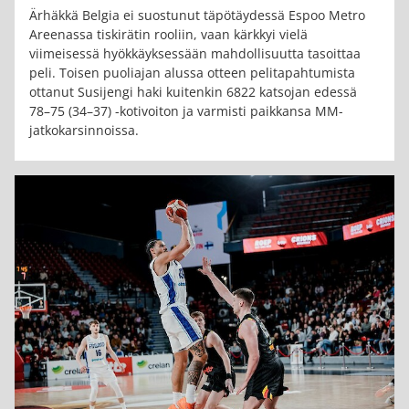
Ärhäkkä Belgia ei suostunut täpötäydessä Espoo Metro
Areenassa tiskirätin rooliin, vaan kärkkyi vielä
viimeisessä hyökkäyksessään mahdollisuutta tasoittaa
peli. Toisen puoliajan alussa otteen pelitapahtumista
ottanut Susijengi haki kuitenkin 6822 katsojan edessä
78–75 (34–37) -kotivoiton ja varmisti paikkansa MM-
jatkokarsinnoissa.