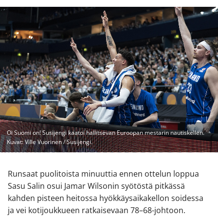
Oi Suomi on! Susijengi kaatoi hallitsevan Euroopan mestarin nautiskellen.
Kuvat: Ville Vuorinen / Susijengi.
Runsaat puolitoista minuuttia ennen ottelun loppua
Sasu Salin osui Jamar Wilsonin syötöstä pitkässä
kahden pisteen heitossa hyökkäysaikakellon soidessa
ja vei kotijoukkueen ratkaisevaan 78–68-johtoon.