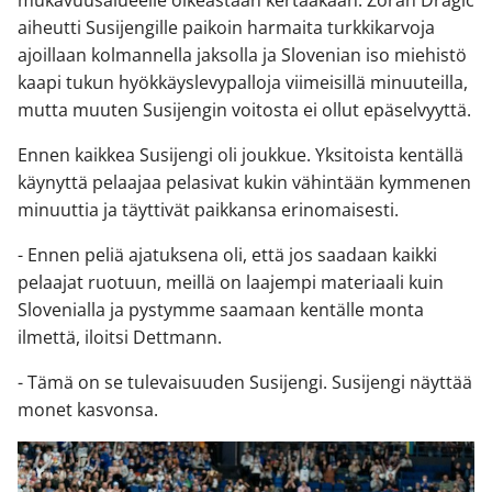
aiheutti Susijengille paikoin harmaita turkkikarvoja
ajoillaan kolmannella jaksolla ja Slovenian iso miehistö
kaapi tukun hyökkäyslevypalloja viimeisillä minuuteilla,
mutta muuten Susijengin voitosta ei ollut epäselvyyttä.
Ennen kaikkea Susijengi oli joukkue. Yksitoista kentällä
käynyttä pelaajaa pelasivat kukin vähintään kymmenen
minuuttia ja täyttivät paikkansa erinomaisesti.
- Ennen peliä ajatuksena oli, että jos saadaan kaikki
pelaajat ruotuun, meillä on laajempi materiaali kuin
Slovenialla ja pystymme saamaan kentälle monta
ilmettä, iloitsi Dettmann.
- Tämä on se tulevaisuuden Susijengi. Susijengi näyttää
monet kasvonsa.