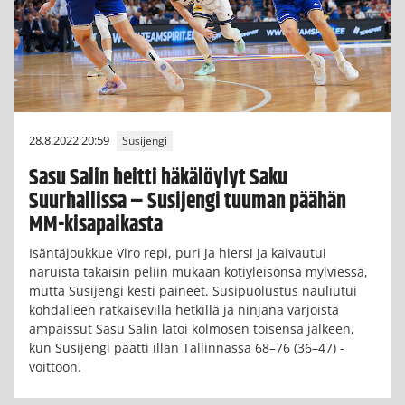
28.8.2022 20:59
Susijengi
Sasu Salin heitti häkälöylyt Saku
Suurhallissa – Susijengi tuuman päähän
MM-kisapaikasta
Isäntäjoukkue Viro repi, puri ja hiersi ja kaivautui
naruista takaisin peliin mukaan kotiyleisönsä mylviessä,
mutta Susijengi kesti paineet. Susipuolustus nauliutui
kohdalleen ratkaisevilla hetkillä ja ninjana varjoista
ampaissut Sasu Salin latoi kolmosen toisensa jälkeen,
kun Susijengi päätti illan Tallinnassa 68–76 (36–47) -
voittoon.