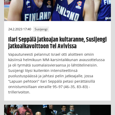
24.2.2023 17:40
Susijengi
Ilari Seppälä jatkoajan kultaranne, Susijengi
jatkoaikavoittoon Tel Avivissa
Vapautuneesti pelannut Israel otti aloitteen omiin
käsiinsä helmikuun MM-karsintaikkunan avausottelussa
ja oli tyrmätä suomalaisvieraansa jo lähtötelineisiin.
Susijengi löysi kuitenkin intensiteettinsä
puolustuspäässä ja jahtasi pelin jatkoajalle, jossa
”Lapuan pehtoori” Ilari Seppälä petasi perättäisillä
onnistumisillaan vieraille 95–97 (46–35, 83–83) -
trillerivoiton.