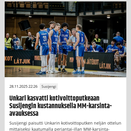
28.11.2025 22:26
Susijengi
Unkari kasvatti kotivoittoputkeaan
Susijengin kustannuksella MM-karsinta-
avauksessa
Susijengi paisutti Unkarin kotivoittoputken neljän ottelun
mittaiseksi kaatumalla perjantai-illan MM-karsinta-