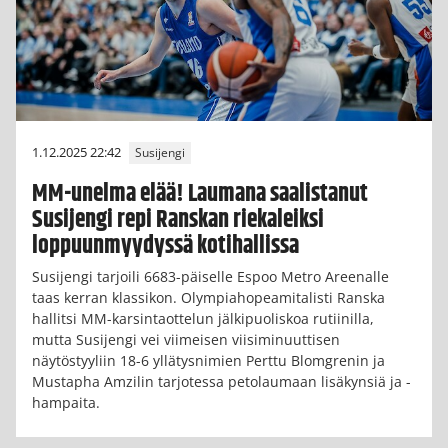
1.12.2025 22:42
Susijengi
MM-unelma elää! Laumana saalistanut
Susijengi repi Ranskan riekaleiksi
loppuunmyydyssä kotihallissa
Susijengi tarjoili 6683-päiselle Espoo Metro Areenalle
taas kerran klassikon. Olympiahopeamitalisti Ranska
hallitsi MM-karsintaottelun jälkipuoliskoa rutiinilla,
mutta Susijengi vei viimeisen viisiminuuttisen
näytöstyyliin 18-6 yllätysnimien Perttu Blomgrenin ja
Mustapha Amzilin tarjotessa petolaumaan lisäkynsiä ja -
hampaita.