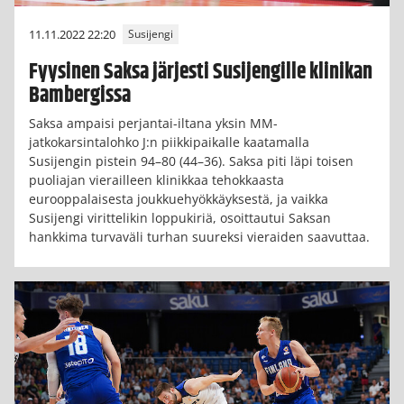
11.11.2022 22:20
Susijengi
Fyysinen Saksa järjesti Susijengille klinikan
Bambergissa
Saksa ampaisi perjantai-iltana yksin MM-
jatkokarsintalohko J:n piikkipaikalle kaatamalla
Susijengin pistein 94–80 (44–36). Saksa piti läpi toisen
puoliajan vierailleen klinikkaa tehokkaasta
eurooppalaisesta joukkuehyökkäyksestä, ja vaikka
Susijengi virittelikin loppukiriä, osoittautui Saksan
hankkima turvaväli turhan suureksi vieraiden saavuttaa.