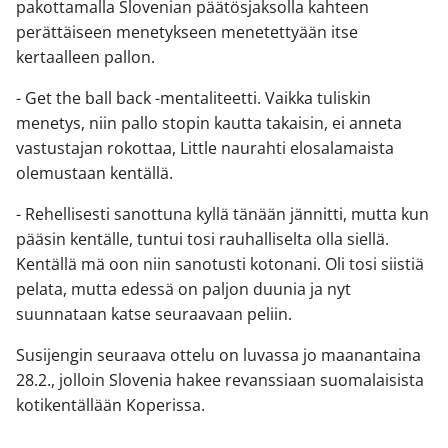
pakottamalla Slovenian päätösjaksolla kahteen
perättäiseen menetykseen menetettyään itse
kertaalleen pallon.
- Get the ball back -mentaliteetti. Vaikka tuliskin
menetys, niin pallo stopin kautta takaisin, ei anneta
vastustajan rokottaa, Little naurahti elosalamaista
olemustaan kentällä.
- Rehellisesti sanottuna kyllä tänään jännitti, mutta kun
pääsin kentälle, tuntui tosi rauhalliselta olla siellä.
Kentällä mä oon niin sanotusti kotonani. Oli tosi siistiä
pelata, mutta edessä on paljon duunia ja nyt
suunnataan katse seuraavaan peliin.
Susijengin seuraava ottelu on luvassa jo maanantaina
28.2., jolloin Slovenia hakee revanssiaan suomalaisista
kotikentällään Koperissa.