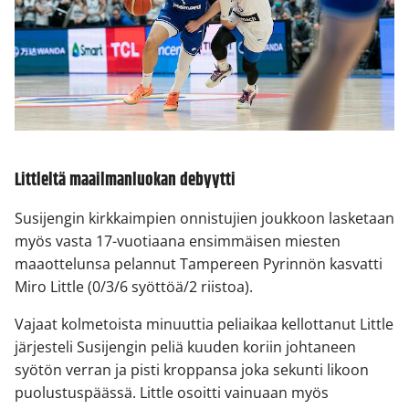
Littleltä maailmanluokan debyytti
Susijengin kirkkaimpien onnistujien joukkoon lasketaan
myös vasta 17-vuotiaana ensimmäisen miesten
maaottelunsa pelannut Tampereen Pyrinnön kasvatti
Miro Little (0/3/6 syöttöä/2 riistoa).
Vajaat kolmetoista minuuttia peliaikaa kellottanut Little
järjesteli Susijengin peliä kuuden koriin johtaneen
syötön verran ja pisti kroppansa joka sekunti likoon
puolustuspäässä. Little osoitti vainuaan myös