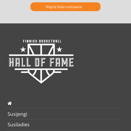
Näytä lisää vastaavia
Susijengi
Susiladies