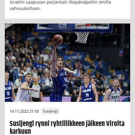
Israelin saapuvan perjantain iltapäiväpeliin omilla
vahvuuksillaan.
14.11.2022 21:18
Susijengi
Susijengi rynni ryhtiliikkeen jälkeen Virolta
karkuun