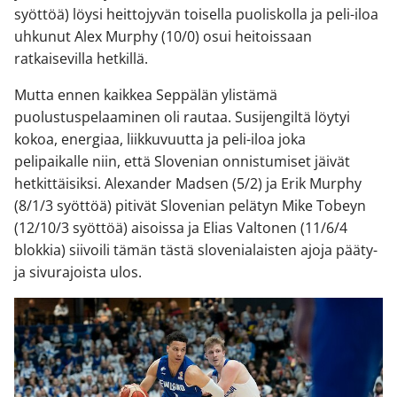
syöttöä) löysi heittojyvän toisella puoliskolla ja peli-iloa
uhkunut Alex Murphy (10/0) osui heitoissaan
ratkaisevilla hetkillä.
Mutta ennen kaikkea Seppälän ylistämä
puolustuspelaaminen oli rautaa. Susijengiltä löytyi
kokoa, energiaa, liikkuvuutta ja peli-iloa joka
pelipaikalle niin, että Slovenian onnistumiset jäivät
hetkittäisiksi. Alexander Madsen (5/2) ja Erik Murphy
(8/1/3 syöttöä) pitivät Slovenian pelätyn Mike Tobeyn
(12/10/3 syöttöä) aisoissa ja Elias Valtonen (11/6/4
blokkia) siivoili tämän tästä slovenialaisten ajoja pääty-
ja sivurajoista ulos.