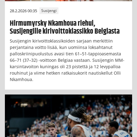
28.2.2026 00:35
Susijengi
Hirmumyrsky Nkamhoua riehui,
Susijengille kirivoittoklassikko Belgiasta
Susijengin kirivoittoklassikoiden sarjaan merkittiin
perjantaina voitto lisää, kun uomiinsa loksahtanut
palloskriinipuolustus avasi tien 61–51-tappioasemasta
66–71 (37–32) -voittoon Belgiaa vastaan. Susijengin MM-
karsintavoiton kuningas oli 23 pistettä ja 12 levypalloa
rouhinut ja viime hetken ratkaisukorit nautiskellut Olli
Nkamhoua.