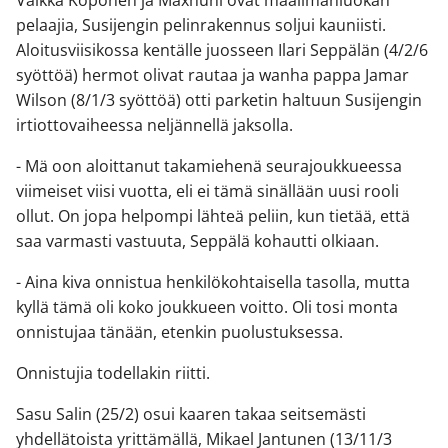
Vaikka Koponen ja Maxhuni ovat maailmanluokan
pelaajia, Susijengin pelinrakennus soljui kauniisti.
Aloitusviisikossa kentälle juosseen Ilari Seppälän (4/2/6
syöttöä) hermot olivat rautaa ja wanha pappa Jamar
Wilson (8/1/3 syöttöä) otti parketin haltuun Susijengin
irtiottovaiheessa neljännellä jaksolla.
- Mä oon aloittanut takamiehenä seurajoukkueessa
viimeiset viisi vuotta, eli ei tämä sinällään uusi rooli
ollut. On jopa helpompi lähteä peliin, kun tietää, että
saa varmasti vastuuta, Seppälä kohautti olkiaan.
- Aina kiva onnistua henkilökohtaisella tasolla, mutta
kyllä tämä oli koko joukkueen voitto. Oli tosi monta
onnistujaa tänään, etenkin puolustuksessa.
Onnistujia todellakin riitti.
Sasu Salin (25/2) osui kaaren takaa seitsemästi
yhdellätoista yrittämällä, Mikael Jantunen (13/11/3