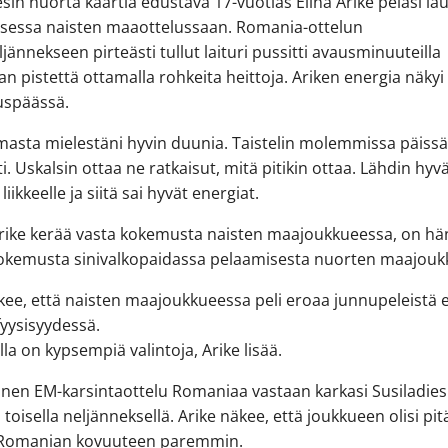
esin nuorta kaartia edustava 17-vuotias Elina Arike pelasi la
isessa naisten maaottelussaan. Romania-ottelun
jännekseen pirteästi tullut laituri pussitti avausminuuteilla
n pistettä ottamalla rohkeita heittoja. Ariken energia näky
uspäässä.
masta mielestäni hyvin duunia. Taistelin molemmissa päiss
i. Uskalsin ottaa ne ratkaisut, mitä pitikin ottaa. Lähdin hyvä
ä liikkeelle ja siitä sai hyvät energiat.
rike kerää vasta kokemusta naisten maajoukkueessa, on hä
kokemusta sinivalkopaidassa pelaamisesta nuorten maajouk
kee, että naisten maajoukkueessa peli eroaa junnupeleistä
fyysisyydessä.
illa on kypsempiä valintoja, Arike lisää.
nen EM-karsintaottelu Romaniaa vastaan karkasi Susiladies
 toisella neljänneksellä. Arike näkee, että joukkueen olisi pit
 Romanian kovuuteen paremmin.