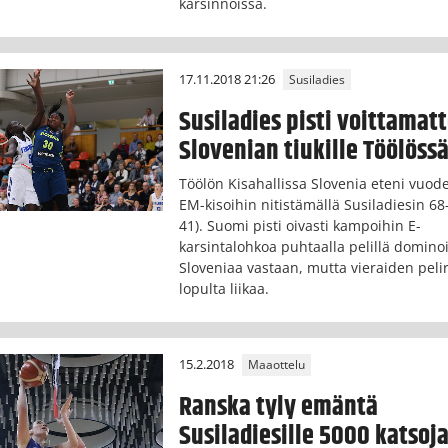
karsinnoissa.
17.11.2018 21:26
Susiladies
Susiladies pisti voittama
Slovenian tiukille Töölöss
Töölön Kisahallissa Slovenia eteni vuod
EM-kisoihin nitistämällä Susiladiesin 68
41). Suomi pisti oivasti kampoihin E-
karsintalohkoa puhtaalla pelillä domino
Sloveniaa vastaan, mutta vieraiden peliru
lopulta liikaa.
15.2.2018
Maaottelu
Ranska tyly emäntä
Susiladiesille 5000 katsoj