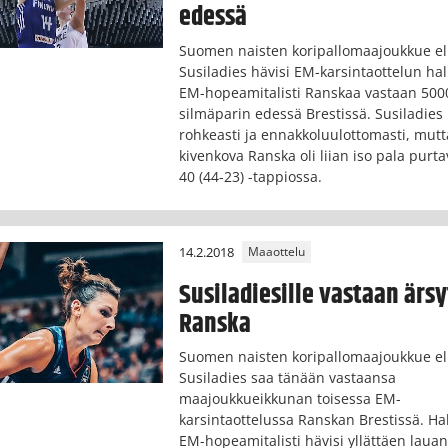
edessä
Suomen naisten koripallomaajoukkue el
Susiladies hävisi EM-karsintaottelun hal
EM-hopeamitalisti Ranskaa vastaan 500
silmäparin edessä Brestissä. Susiladies 
rohkeasti ja ennakkoluulottomasti, mutt
kivenkova Ranska oli liian iso pala purta
40 (44-23) -tappiossa.
14.2.2018
Maaottelu
Susiladiesille vastaan ärs
Ranska
Suomen naisten koripallomaajoukkue el
Susiladies saa tänään vastaansa
maajoukkueikkunan toisessa EM-
karsintaottelussa Ranskan Brestissä. Hal
EM-hopeamitalisti hävisi yllättäen laua