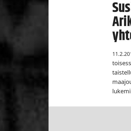
Sus
Ari
yht
11.2.20
toisess
taiste
maajou
lukemi