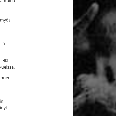
uantaina
i myös
ä
llä
nellä
kueissa.
 ennen
in
änyt