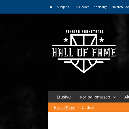
Susijengi
Susiladies
Korisliiga
Naisten Kor
Etusivu
Koripallomuseo
Al
Hall of Fame
»
Uutiset