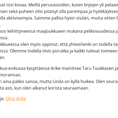
ivat tosi kovaa. Meillä perusasioiden, kuten linjojen yli pelaa
en sekä puheen olisi pitänyt olla parempaa ja hyökkäyksess
olla aktiivisempia. Saimme palloa hyvin sisään, mutta sitten l
.
skoo kehittyneensä maajoukkueen mukana pelikovuudessa ja
essa.
kkueessa olen myös oppinut, että yhteishenki on todella t
ssä. Olemme todella tiivis porukka ja kaikki tulevat toimeen
än.
ue-esikuvaa kysyttäessä Arike mainitsee Taru Tuukkasen ja
ehtorannan.
n aina pakko sanoa, mutta Linda on kyllä huikea. Olen seur
itä asti, kun olen alkanut korista seuraamaan.
oja:
Elina Arike