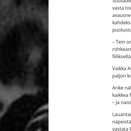
Susiladi
vasta to
avausnel
kahdeksa
puolust
– Tein o
rohkeast
fiiliksell
Vaikka A
paljon 
Arike nä
kaikkea 
– Ja nais
Lauantai
näpeistä
vastata