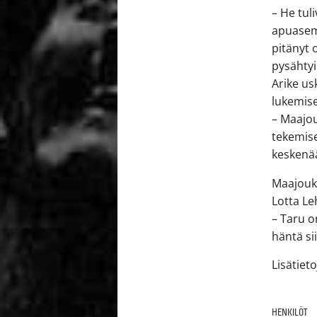
– He tul
apuasemi
pitänyt 
pysähtyi
Arike u
lukemis
– Maajou
tekemise
keskenä
Maajoukk
Lotta L
– Taru o
häntä si
Lisätiet
HENKILÖT