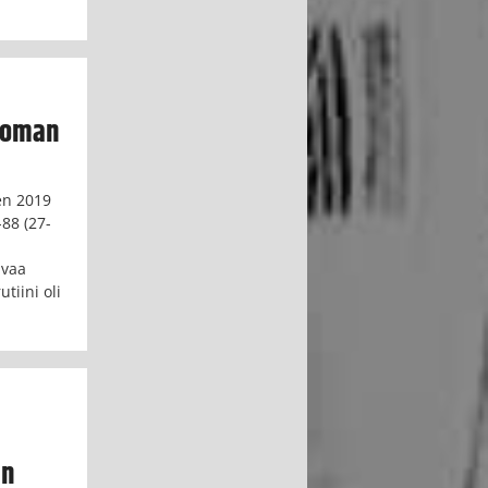
ttoman
ä
en 2019
-88 (27-
ivaa
tiini oli
an