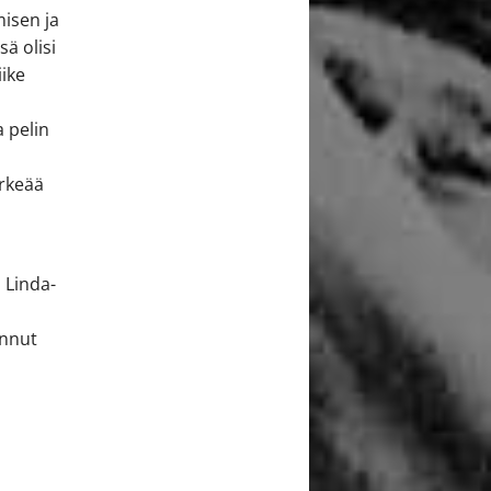
misen ja
ä olisi
iike
 pelin
ärkeää
 Linda-
annut