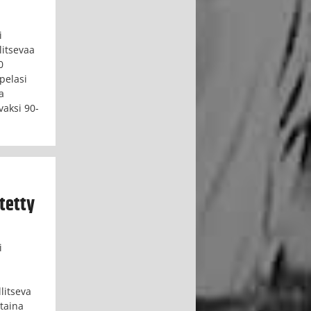
i
litsevaa
0
pelasi
a
vaksi 90-
ytetty
i
litseva
ntaina