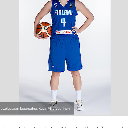
aottelussaan lauantaina. Kuva: Ville Vuorinen