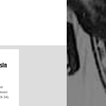
sin
ei
avasi
28-34).