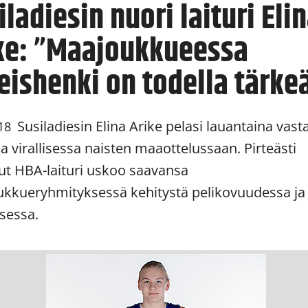
iladiesin nuori laituri Eli
ke: ”Maajoukkueessa
eishenki on todella tärke
Susiladiesin Elina Arike pelasi lauantaina vast
18
a virallisessa naisten maaottelussaan. Pirteästi
llut HBA-laituri uskoo saavansa
kkueryhmityksessä kehitystä pelikovuudessa ja 
sessa.