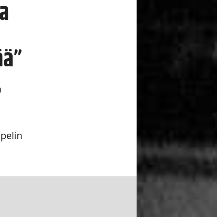
na
ää”
a
pelin