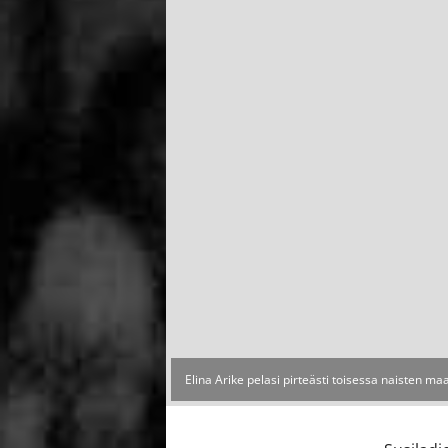
Elina Arike pelasi pirteästi toisessa naisten ma