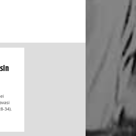
sin
ei
avasi
28-34).