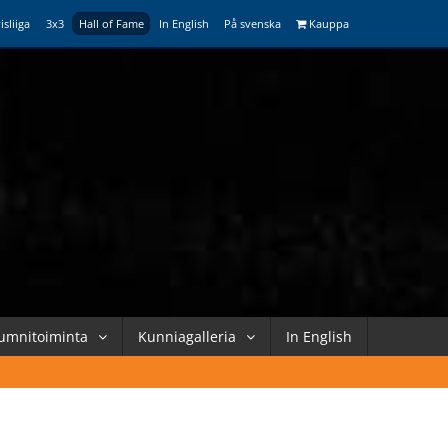
isliiga
3x3
Hall of Fame
In English
På svenska
Kauppa
umnitoiminta
Kunniagalleria
In English