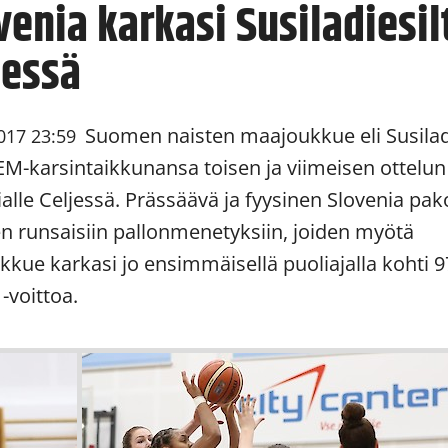
venia karkasi Susiladiesil
jessä
Suomen naisten maajoukkue eli Susila
017 23:59
 EM-karsintaikkunansa toisen ja viimeisen ottelun
alle Celjessä. Prässäävä ja fyysinen Slovenia pako
 runsaisiin pallonmenetyksiin, joiden myötä
ukkue karkasi jo ensimmäisellä puoliajalla kohti 9
 -voittoa.