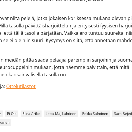
vat niitä pelejä, jotka jokaisen koriksessa mukana olevan pi
llä tasolla päivittäisharjoittelun ja erityisesti fyysisen harjo
a, että tällä tasolla pärjätään. Vaikka ero tuntuu suurelta, ni
ä se ei ole niin suuri. Kysymys on siitä, että annetaan mahdo
en meidän pitää saada pelaajia parempiin sarjoihin ja suom
eurocuppeihin mukaan, jotta näemme päivittäin, että mitä
en kansainvälisellä tasolla on.
oja:
Ottelutilastot
r
Ei Ole
Elina Arike
Lotta-Maj Lahtinen
Pekka Salminen
Sara Bejed
kkanen