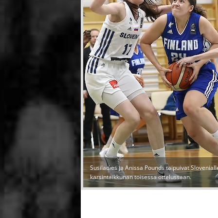
Susiladies ja Anissa Pounds taipuivat Slovenial
karsintaikkunan toisessa ottelussaan.