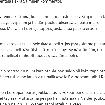
entaja Pekka Salminen kommentoi.
harvoina kertoina, kun saimme puolustuksessa stopin, niin k
kkäyslevypallon ja heidän puolustuksensa aiheutti meille
iä. Meillä on huonoja tapoja, joista pitää päästä eroon.
e varovaisesti ja pelokkaasti peliin. Jos pystyisimme pela
solla ja peli näyttäisi siltä, miltä se pystyy näyttämään, niin
lut rehelliset mahdollisuudet ottaa tämä pelin.
esin marraskuun EM-karsintaikkunan saldo oli kaksi tappiota,
nen tuli viime lauantaina hallitsevalle EM-hopeamitalisti Ra
 on Euroopan paras joukkue tuolla kokoonpanolla, siinä ei o
ehtävissä. Mutta tämä peli jää harmittamaan. Näiden joukk
le näin paljon, Tuukkanen sanoi ottelun jälkeen.