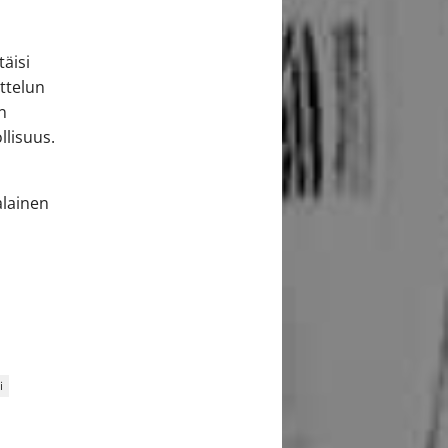
täisi
ittelun
in
llisuus.
alainen
i