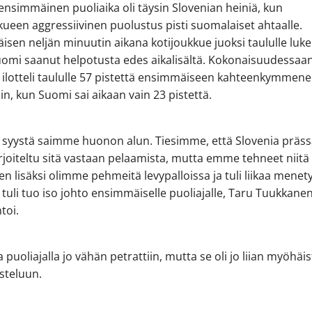
ensimmäinen puoliaika oli täysin Slovenian heiniä, kun
kueen aggressiivinen puolustus pisti suomalaiset ahtaalle.
sen neljän minuutin aikana kotijoukkue juoksi taululle luk
uomi saanut helpotusta edes aikalisältä. Kokonaisuudessaa
 ilotteli taululle 57 pistettä ensimmäiseen kahteenkymmen
in, kun Suomi sai aikaan vain 23 pistettä.
n syystä saimme huonon alun. Tiesimme, että Slovenia präss
arjoiteltu sitä vastaan pelaamista, mutta emme tehneet niitä 
Sen lisäksi olimme pehmeitä levypalloissa ja tuli liikaa menety
tä tuli tuo iso johto ensimmäiselle puoliajalle, Taru Tuukkane
toi.
a puoliajalla jo vähän petrattiin, mutta se oli jo liian myöhäi
isteluun.