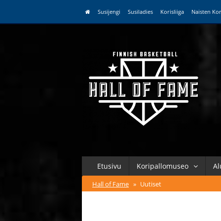
Susijengi
Susiladies
Korisliiga
Naisten Kor
Etusivu
Koripallomuseo
Al
Hall of Fame
»
Uutiset