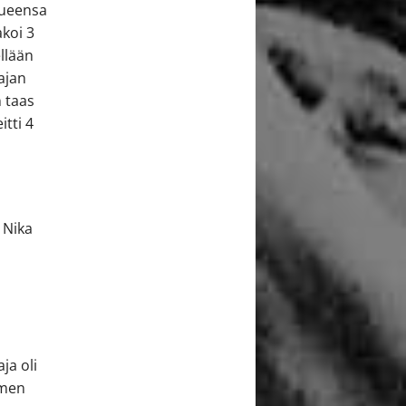
kkueensa
akoi 3
llään
aajan
n taas
itti 4
c
 Nika
a
ja oli
omen