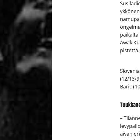
Susiladi
ykkönen:
namupass
ongelmia
paikalta
Awak Kui
pistettä.
Slovenian
(12/13/9
Baric (1
Tuukkane
– Tilann
levypall
aivan er