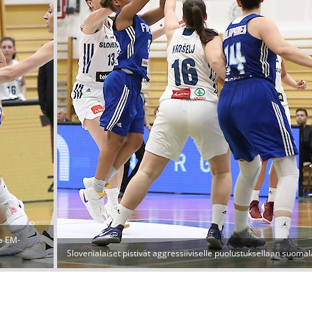
le EM-
Slovenialaiset pistivät aggressiiviselle puolustuksellaan suomal