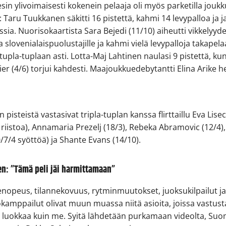
esin ylivoimaisesti kokenein pelaaja oli myös parketilla jou
 Taru Tuukkanen säkitti 16 pistettä, kahmi 14 levypalloa ja j
ia. Nuorisokaartista Sara Bejedi (11/10) aiheutti vikkelyyde
 slovenialaispuolustajille ja kahmi vielä levypalloja takapel
 tupla-tuplaan asti. Lotta-Maj Lahtinen naulasi 9 pistettä, ku
er (4/6) torjui kahdesti. Maajoukkuedebytantti Elina Arike he
 pisteistä vastasivat tripla-tuplan kanssa flirttaillu Eva Lise
 riistoa), Annamaria Prezelj (18/3), Rebeka Abramovic (12/4),
0/7/4 syöttöä) ja Shante Evans (14/10).
n: ”Tämä peli jäi harmittamaan”
enopeus, tilannekovuus, rytminmuutokset, juoksukilpailut j
okamppailut olivat muun muassa niitä asioita, joissa vastusta
i luokkaa kuin me. Syitä lähdetään purkamaan videolta, Su