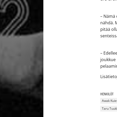
– Nämä o
nähdä. Mi
pitää oll
senteiss
– Edelle
joukkue 
pelaamin
Lisätiet
HENKILÖT
Awak Kuie
Taru Tuu