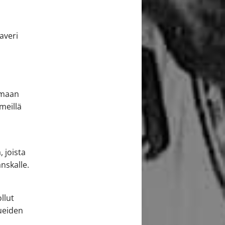
averi
amaan
 meillä
 joista
nskalle.
llut
ueiden