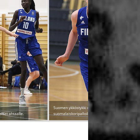
Suomen ykköstykki oli jälleen yksi kaikkien aikojen
aiset ahtaalle.
suomalaiskoripalloilijoista Taru Tuukkanen.