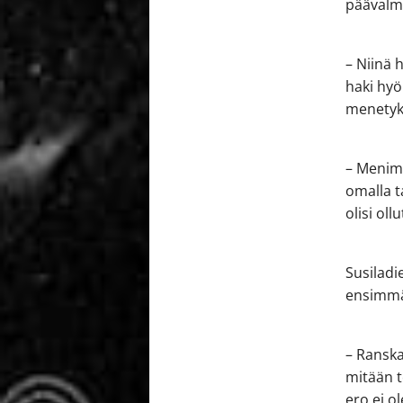
päävalm
– Niinä 
haki hyö
menetyks
– Menimm
omalla ta
olisi ol
Susiladi
ensimmäi
– Ranska
mitään t
ero ei o