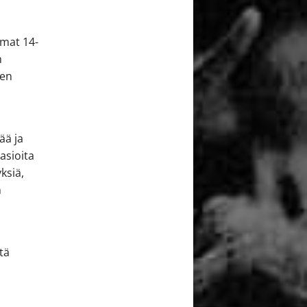
emat 14-
n
een
ää ja
asioita
ksiä,
n
stä