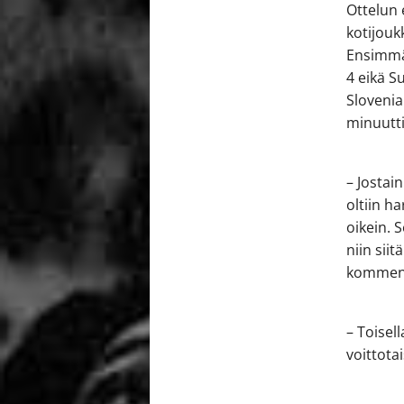
Ottelun 
kotijouk
Ensimmäi
4 eikä S
Slovenia
minuutti
– Jostai
oltiin h
oikein. 
niin sii
kommen
– Toisell
voittota