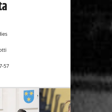
ta
dies
tti
7-57