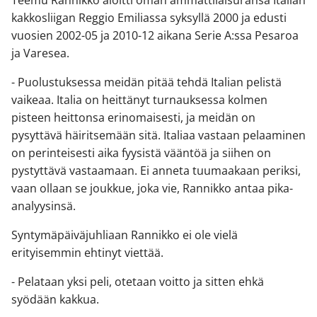
Teemu Rannikko aloitti oman ammattilaisuransa Italian
kakkosliigan Reggio Emiliassa syksyllä 2000 ja edusti
vuosien 2002-05 ja 2010-12 aikana Serie A:ssa Pesaroa
ja Varesea.
- Puolustuksessa meidän pitää tehdä Italian pelistä
vaikeaa. Italia on heittänyt turnauksessa kolmen
pisteen heittonsa erinomaisesti, ja meidän on
pysyttävä häiritsemään sitä. Italiaa vastaan pelaaminen
on perinteisesti aika fyysistä vääntöä ja siihen on
pystyttävä vastaamaan. Ei anneta tuumaakaan periksi,
vaan ollaan se joukkue, joka vie, Rannikko antaa pika-
analyysinsä.
Syntymäpäiväjuhliaan Rannikko ei ole vielä
erityisemmin ehtinyt viettää.
- Pelataan yksi peli, otetaan voitto ja sitten ehkä
syödään kakkua.