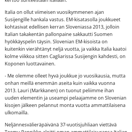
kertoo suhteestaan Italiaan.
Italia on ollut viimeisen vuosikymmenen ajan
Susijengille hankala vastus. EM-kisatasolla joukkueet
kohtasivat edellisen kerran Sloveniassa 2013, jolloin
Italian takakentän pallonpaine sakkautti Suomen
hyökkäyspelin täysin. Slovenian EM-kisoista on
kuitenkin vierähtänyt neljä vuotta, ja vaikka Italia kaatoi
kolme viikkoa sitten Cagliarissa Susijengin kahdesti, on
Koponen luottavainen.
- Me olemme olleet hyvä joukkue jo vuosikausia, mutta
onhan meillä enemmän aseita kuin vaikka vuonna
2013. Lauri (Markkanen) on tuonut peliimme ihan
uuden elementin ja useampi pelaajamme on Slovenian
kisojen jälkeen pelannut monta vuotta ammattilaisena
ulkomailla.
Neljännesvälieräpäivänä 37-vuotisjuhliaan viettävä