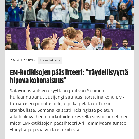
7.9.2017 18:13
Haastattelu
EM-kotikisojen pääsihteeri: ”Täydellisyyttä
hipova kokonaisuus”
Satavuotista itsenäisyyttään juhlivan Suomen
hullaannuttanut Susijengi suuntasi torstaina kohti EM-
turnauksen pudotuspelejä, jotka pelataan Turkin
Istanbulissa. Samanaikaisesti Helsingissä pelatun
alkulohkovaiheen purkutöiden keskellä seisoo onnellinen
mies; EM-kotikisojen pääsihteeri Ari Tammivaara tuntee
ylpeyttä ja jakaa vuolaasti kiitosta.