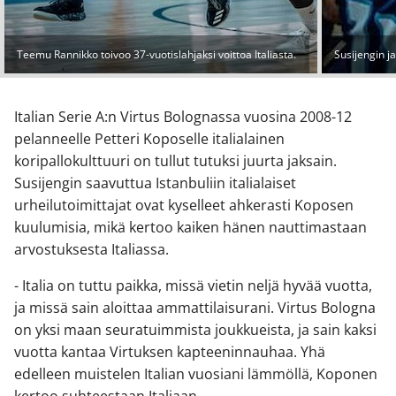
Teemu Rannikko toivoo 37-vuotislahjaksi voittoa Italiasta.
Susijengin ja
Italian Serie A:n Virtus Bolognassa vuosina 2008-12
pelanneelle Petteri Koposelle italialainen
koripallokulttuuri on tullut tutuksi juurta jaksain.
Susijengin saavuttua Istanbuliin italialaiset
urheilutoimittajat ovat kyselleet ahkerasti Koposen
kuulumisia, mikä kertoo kaiken hänen nauttimastaan
arvostuksesta Italiassa.
- Italia on tuttu paikka, missä vietin neljä hyvää vuotta,
ja missä sain aloittaa ammattilaisurani. Virtus Bologna
on yksi maan seuratuimmista joukkueista, ja sain kaksi
vuotta kantaa Virtuksen kapteeninnauhaa. Yhä
edelleen muistelen Italian vuosiani lämmöllä, Koponen