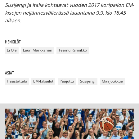
Susijengi ja Italia kohtaavat vuoden 2017 koripallon EM-
kisojen neljännesvälierässä lauantaina 9.9. klo 18:45
alkaen.
HENKILÖT
Ei Ole
Lauri Markkanen
Teemu Rannikko
ASIAT
Haastattelu
EM-kilpailut
Pääjuttu
Susijengi
Maajoukkue