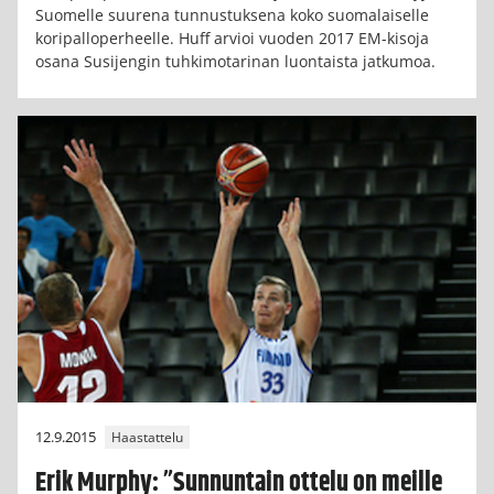
Suomelle suurena tunnustuksena koko suomalaiselle
koripalloperheelle. Huff arvioi vuoden 2017 EM-kisoja
osana Susijengin tuhkimotarinan luontaista jatkumoa.
12.9.2015
Haastattelu
Erik Murphy: ”Sunnuntain ottelu on meille