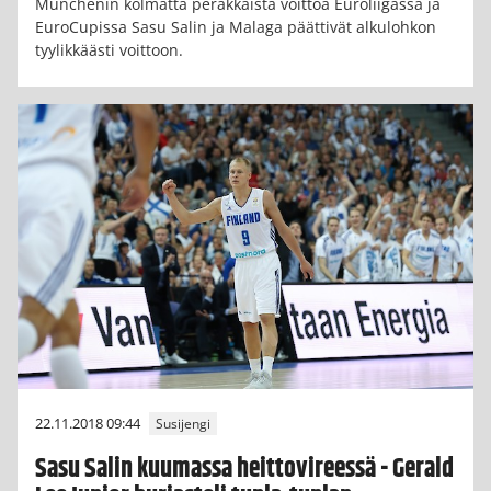
Münchenin kolmatta peräkkäistä voittoa Euroliigassa ja
EuroCupissa Sasu Salin ja Malaga päättivät alkulohkon
tyylikkäästi voittoon.
22.11.2018 09:44
Susijengi
Sasu Salin kuumassa heittovireessä - Gerald