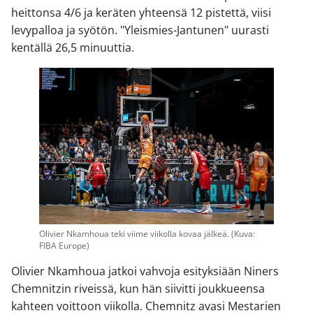
heittonsa 4/6 ja keräten yhteensä 12 pistettä, viisi
levypalloa ja syötön. "Yleismies-Jantunen" uurasti
kentällä 26,5 minuuttia.
Olivier Nkamhoua teki viime viikolla kovaa jälkeä. (Kuva:
FIBA Europe)
Olivier Nkamhoua jatkoi vahvoja esityksiään Niners
Chemnitzin riveissä, kun hän siivitti joukkueensa
kahteen voittoon viikolla. Chemnitz avasi Mestarien