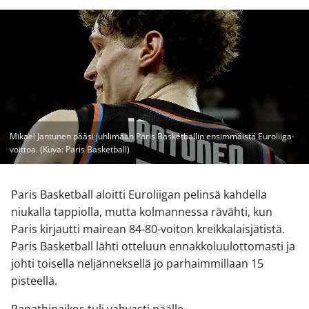
Mikael Jantunen pääsi juhlimaan Paris Basketballin ensimmäistä Euroliiga-
voittoa. (Kuva: Paris Basketball)
Paris Basketball aloitti Euroliigan pelinsä kahdella
niukalla tappiolla, mutta kolmannessa rävähti, kun
Paris kirjautti mairean 84-80-voiton kreikkalaisjätistä.
Paris Basketball lähti otteluun ennakkoluulottomasti ja
johti toisella neljänneksellä jo parhaimmillaan 15
pisteellä.