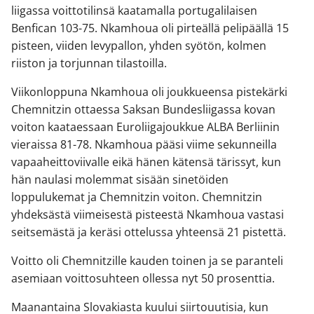
liigassa voittotilinsä kaatamalla portugalilaisen
Benfican 103-75. Nkamhoua oli pirteällä pelipäällä 15
pisteen, viiden levypallon, yhden syötön, kolmen
riiston ja torjunnan tilastoilla.
Viikonloppuna Nkamhoua oli joukkueensa pistekärki
Chemnitzin ottaessa Saksan Bundesliigassa kovan
voiton kaataessaan Euroliigajoukkue ALBA Berliinin
vieraissa 81-78. Nkamhoua pääsi viime sekunneilla
vapaaheittoviivalle eikä hänen kätensä tärissyt, kun
hän naulasi molemmat sisään sinetöiden
loppulukemat ja Chemnitzin voiton. Chemnitzin
yhdeksästä viimeisestä pisteestä Nkamhoua vastasi
seitsemästä ja keräsi ottelussa yhteensä 21 pistettä.
Voitto oli Chemnitzille kauden toinen ja se paranteli
asemiaan voittosuhteen ollessa nyt 50 prosenttia.
Maanantaina Slovakiasta kuului siirtouutisia, kun