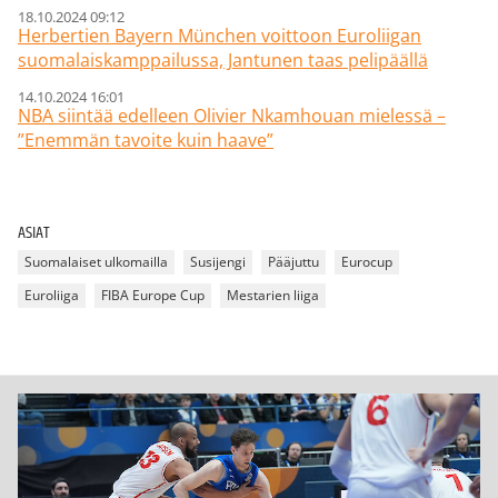
18.10.2024 09:12
Herbertien Bayern München voittoon Euroliigan
suomalaiskamppailussa, Jantunen taas pelipäällä
14.10.2024 16:01
NBA siintää edelleen Olivier Nkamhouan mielessä –
”Enemmän tavoite kuin haave”
ASIAT
Suomalaiset ulkomailla
Susijengi
Pääjuttu
Eurocup
Euroliiga
FIBA Europe Cup
Mestarien liiga