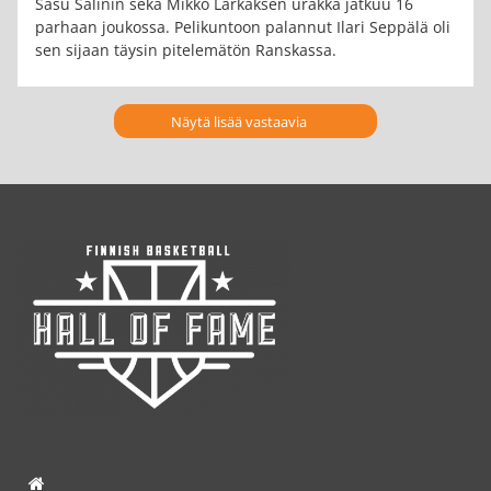
Sasu Salinin sekä Mikko Larkaksen urakka jatkuu 16
parhaan joukossa. Pelikuntoon palannut Ilari Seppälä oli
sen sijaan täysin pitelemätön Ranskassa.
Näytä lisää vastaavia