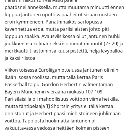
Panathinaikos tuli vahvasti päälle
päätösneljänneksellä, mutta muutama minuutti ennen
loppua Jantunen upotti vapaaheitot sisään nostaen
eron kymmeneen. Panathinaikos sai lopussa
kavennettua eroa, mutta pariisilaisten johto piti
loppuun saakka. Avausviisikossa ollut Jantunen huhki
joukkueensa kolmanneksi isoimmat minuutit (23.20) ja
merkkautti tilastoihinsa kuusi pistettä, neljä levypalloa
ja kaksi riistoa.
Viikon toisessa Euroliigan ottelussa Jantunen oli niin
ikään isossa roolissa, mutta tällä kertaa Paris
Basketball taipui Gordon Herbertin valmentaman
Bayern Münchenin vieraana niukasti 107-109.
Pariisilaisilla oli mahdollisuus voittoon viime hetkillä,
mutta tähtipelaaja TJ Shortsin yritys ei tällä kertaa
onnistunut ja Herbert pääsi miehistöineen juhlimaan
voittoa. Tappiosta huolimatta Jantunen oli
vakuuttavassa vedossa heittäen kolmen pisteen