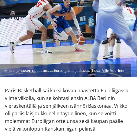
Mikael Jantusen upeat otteet Euroliigassa jatkuvat. (Kuva: Ville Vuorinen)
Paris Basketball sai kaksi kovaa haastetta Euroliigassa
viime viikolla, kun se kohtasi ensin ALBA Berlinin
vieraskentällä ja sen jälkeen isännöi Baskoniaa. Viikko
oli pariisilaisjoukkueelle täydellinen, kun se voitti
molemmat Euroliigan ottelunsa sekä kaupan päälle
vielä viikonlopun Ranskan liigan pelinsä.