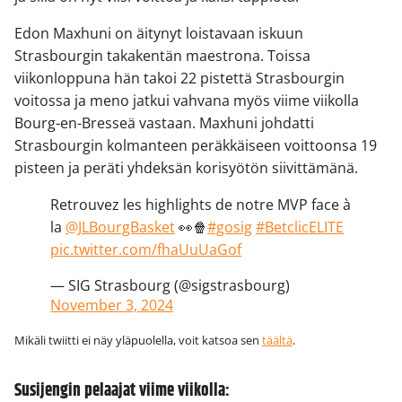
Edon Maxhuni on äitynyt loistavaan iskuun
Strasbourgin takakentän maestrona. Toissa
viikonloppuna hän takoi 22 pistettä Strasbourgin
voitossa ja meno jatkui vahvana myös viime viikolla
Bourg-en-Bresseä vastaan. Maxhuni johdatti
Strasbourgin kolmanteen peräkkäiseen voittoonsa 19
pisteen ja peräti yhdeksän korisyötön siivittämänä.
Retrouvez les highlights de notre MVP face à
la
@JLBourgBasket
👀🍿
#gosig
#BetclicELITE
pic.twitter.com/fhaUuUaGof
— SIG Strasbourg (@sigstrasbourg)
November 3, 2024
Mikäli twiitti ei näy yläpuolella, voit katsoa sen
täältä
.
Susijengin pelaajat viime viikolla: