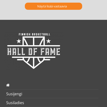
Näytä lisää vastaavia
Susijengi
Susiladies