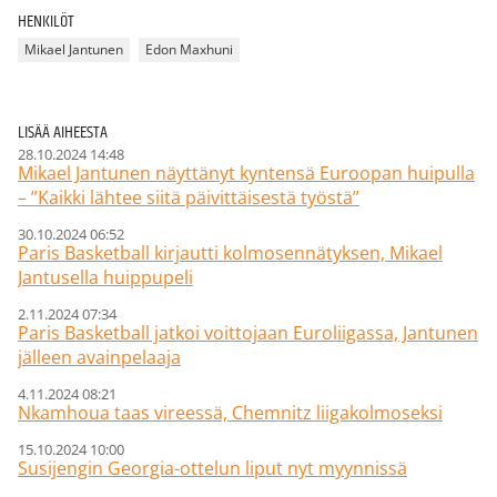
HENKILÖT
Mikael Jantunen
Edon Maxhuni
LISÄÄ AIHEESTA
28.10.2024 14:48
Mikael Jantunen näyttänyt kyntensä Euroopan huipulla
– ”Kaikki lähtee siitä päivittäisestä työstä”
30.10.2024 06:52
Paris Basketball kirjautti kolmosennätyksen, Mikael
Jantusella huippupeli
2.11.2024 07:34
Paris Basketball jatkoi voittojaan Euroliigassa, Jantunen
jälleen avainpelaaja
4.11.2024 08:21
Nkamhoua taas vireessä, Chemnitz liigakolmoseksi
15.10.2024 10:00
Susijengin Georgia-ottelun liput nyt myynnissä