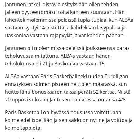
Jantunen jatkoi loistavia esityksiään ollen tehden
jälleen pyyteettömästi töitä kahteen suuntaan. Hän
lähenteli molemmissa peleissä tupla-tuplaa, kun ALBAa
vastaan syntyi 14 pistettä ja kahdeksan levypalloa ja
Baskoniaa vastaan rajapyykit jäivät kahden päähän.
Jantunen oli molemmissa peleissä joukkueensa paras
teholuvussa mitattuna. ALBAa vastaan hänen
teholukunsa oli 21 ja Baskoniaa vastaan 15.
ALBAa vastaan Paris Basketball teki uuden Euroliigan
ennätyksen kolmen pisteen heittojen määrässä, kun
heitto lähti bonuskaaren takaa peräti 52 kertaa. Niistä
20 upposi sukkaan Jantusen naulatessa omansa 4/8.
Paris Basketball on hyvässä nousussa voitettuaan
kolme edellispeliään ja sen saldo on nyt neljä voittoa ja
kolme tappiota.