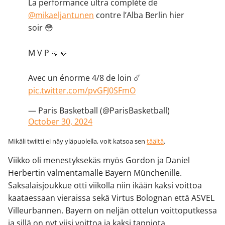
La performance ultra complète de
@mikaeljantunen
contre l’Alba Berlin hier
soir 😳
M V P 🤜🤛
Avec un énorme 4/8 de loin ☄️
pic.twitter.com/pvGFJ0SFmO
— Paris Basketball (@ParisBasketball)
October 30, 2024
Mikäli twiitti ei näy yläpuolella, voit katsoa sen
täältä
.
Viikko oli menestyksekäs myös Gordon ja Daniel
Herbertin valmentamalle Bayern Münchenille.
Saksalaisjoukkue otti viikolla niin ikään kaksi voittoa
kaataessaan vieraissa sekä Virtus Bolognan että ASVEL
Villeurbannen. Bayern on neljän ottelun voittoputkessa
ja sillä on nyt viisi voittoa ja kaksi tappiota.