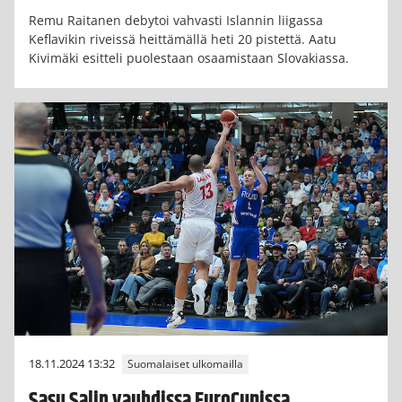
Remu Raitanen debytoi vahvasti Islannin liigassa
Keflavikin riveissä heittämällä heti 20 pistettä. Aatu
Kivimäki esitteli puolestaan osaamistaan Slovakiassa.
18.11.2024 13:32
Suomalaiset ulkomailla
Sasu Salin vauhdissa EuroCupissa