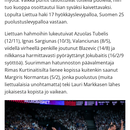
myötä. Vaikka puntit tasoittuivat toisella puolella, niin
tuo kuoppa osoittautui liian syväksi kaivettavaksi.
Lopulta Liettua haki 17 hyökkäyslevypalloa, Suomen 25
puolustuslevypalloa vastaan.
Liettuan hahmoihin lukeutuivat Azuolas Tubelis
(12/11), Ignas Sargiunas (10/3), Valanciunas (8/5),
viidellä virheellä penkille joutunut Blazevic (14/8) ja
nilkkansa harmittavasti pyöräyttänyt Jokubaitis (16/2/9
syöttöä). Suurimman hatunnoston päävalmentaja
Rimas Kurtinaitisilta lienee kopissa kuitenkin saanut
Margiris Normantas (5/2), jonka puolustus (muita
liettualaisia unohtamatta) teki Lauri Markkasen lähes
jokaisesta kopista jo vaikean.