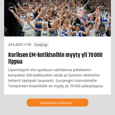
24.6.2025 11:50
Susijengi
Koriksen EM-kotikisoihin myyty yli 70 000
lippua
Lipunmyynti elo-syyskuun vaihteessa pelattaviin
koripallon EM-kotikisoihin vetää ja Suomen otteluihin
lehterit täyttyvät tasaisesti. Susijengin isännöimälle
Tampereen kisaviikolle on myyty yli 70 000 pääsylippua.
Näytä lisää vastaavia