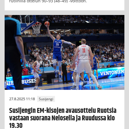
rutiinilla ottelun 90–93 (48–49) -voittoon.
27.8.2025 11:18
Susijengi
Susijengin EM-kisojen avausottelu Ruotsia
vastaan suorana Nelosella ja Ruudussa klo
19.30