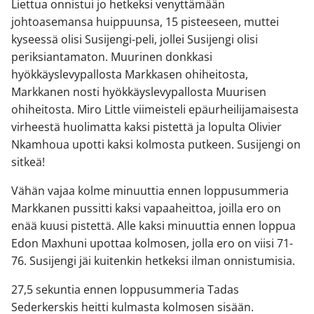
Liettua onnistui jo hetkeksi venyttämään
johtoasemansa huippuunsa, 15 pisteeseen, muttei
kyseessä olisi Susijengi-peli, jollei Susijengi olisi
periksiantamaton. Muurinen donkkasi
hyökkäyslevypallosta Markkasen ohiheitosta,
Markkanen nosti hyökkäyslevypallosta Muurisen
ohiheitosta. Miro Little viimeisteli epäurheilijamaisesta
virheestä huolimatta kaksi pistettä ja lopulta Olivier
Nkamhoua upotti kaksi kolmosta putkeen. Susijengi on
sitkeä!
Vähän vajaa kolme minuuttia ennen loppusummeria
Markkanen pussitti kaksi vapaaheittoa, joilla ero on
enää kuusi pistettä. Alle kaksi minuuttia ennen loppua
Edon Maxhuni upottaa kolmosen, jolla ero on viisi 71-
76. Susijengi jäi kuitenkin hetkeksi ilman onnistumisia.
27,5 sekuntia ennen loppusummeria Tadas
Sederkerskis heitti kulmasta kolmosen sisään.