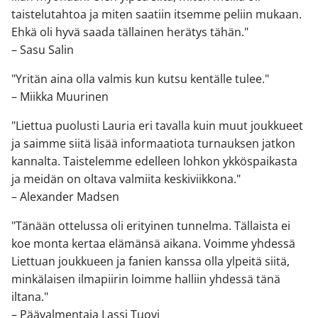
taistelutahtoa ja miten saatiin itsemme peliin mukaan.
Ehkä oli hyvä saada tällainen herätys tähän."
– Sasu Salin
"Yritän aina olla valmis kun kutsu kentälle tulee."
– Miikka Muurinen
"Liettua puolusti Lauria eri tavalla kuin muut joukkueet
ja saimme siitä lisää informaatiota turnauksen jatkon
kannalta. Taistelemme edelleen lohkon ykköspaikasta
ja meidän on oltava valmiita keskiviikkona."
– Alexander Madsen
"Tänään ottelussa oli erityinen tunnelma. Tällaista ei
koe monta kertaa elämänsä aikana. Voimme yhdessä
Liettuan joukkueen ja fanien kanssa olla ylpeitä siitä,
minkälaisen ilmapiirin loimme halliin yhdessä tänä
iltana."
– Päävalmentaja Lassi Tuovi