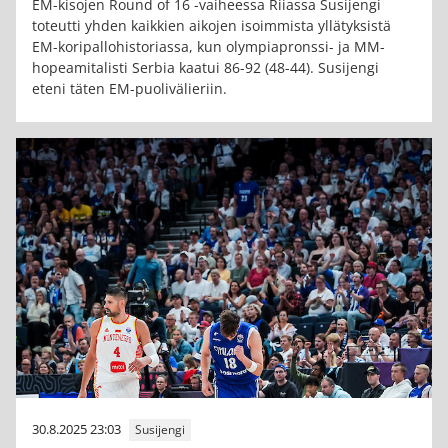
EM-kisojen Round of 16 -vaiheessa Riiassa Susijengi
toteutti yhden kaikkien aikojen isoimmista yllätyksistä
EM-koripallohistoriassa, kun olympiapronssi- ja MM-
hopeamitalisti Serbia kaatui 86-92 (48-44). Susijengi
eteni täten EM-puolivälieriin.
30.8.2025 23:03
Susijengi