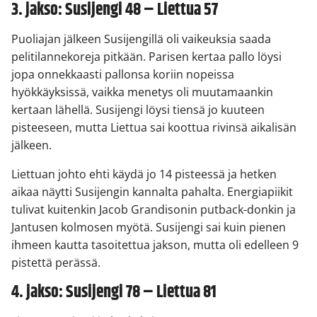
3. jakso: Susijengi 48 – Liettua 57
Puoliajan jälkeen Susijengillä oli vaikeuksia saada
pelitilannekoreja pitkään. Parisen kertaa pallo löysi
jopa onnekkaasti pallonsa koriin nopeissa
hyökkäyksissä, vaikka menetys oli muutamaankin
kertaan lähellä. Susijengi löysi tiensä jo kuuteen
pisteeseen, mutta Liettua sai koottua rivinsä aikalisän
jälkeen.
Liettuan johto ehti käydä jo 14 pisteessä ja hetken
aikaa näytti Susijengin kannalta pahalta. Energiapiikit
tulivat kuitenkin Jacob Grandisonin putback-donkin ja
Jantusen kolmosen myötä. Susijengi sai kuin pienen
ihmeen kautta tasoitettua jakson, mutta oli edelleen 9
pistettä perässä.
4. jakso: Susijengi 78 – Liettua 81