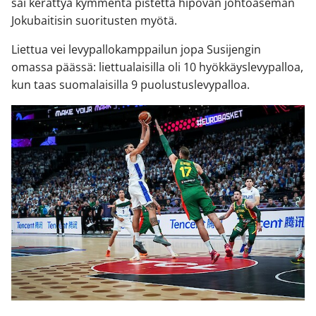
sai kerättyä kymmentä pistettä hipovan johtoaseman
Jokubaitisin suoritusten myötä.
Liettua vei levypallokamppailun jopa Susijengin
omassa päässä: liettualaisilla oli 10 hyökkäyslevypalloa,
kun taas suomalaisilla 9 puolustuslevypalloa.