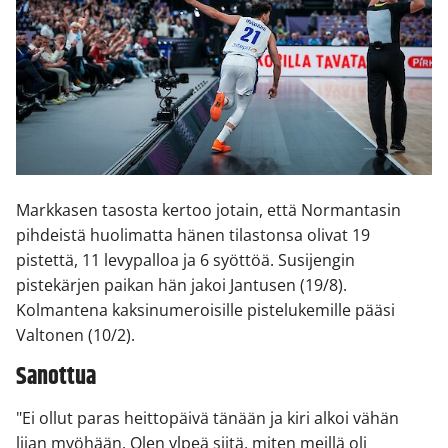
Markkasen tasosta kertoo jotain, että Normantasin
pihdeistä huolimatta hänen tilastonsa olivat 19
pistettä, 11 levypalloa ja 6 syöttöä. Susijengin
pistekärjen paikan hän jakoi Jantusen (19/8).
Kolmantena kaksinumeroisille pistelukemille pääsi
Valtonen (10/2).
Sanottua
"Ei ollut paras heittopäivä tänään ja kiri alkoi vähän
liian myöhään. Olen ylpeä siitä, miten meillä oli