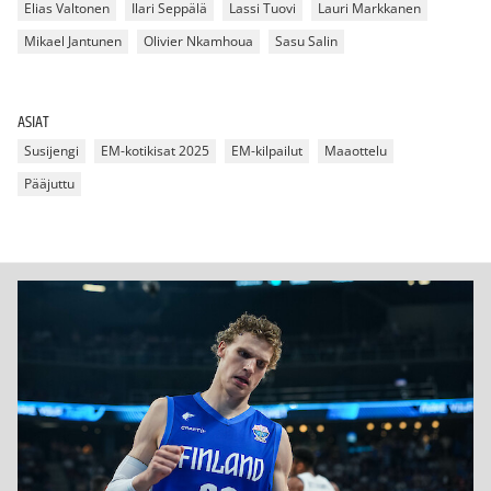
Elias Valtonen
Ilari Seppälä
Lassi Tuovi
Lauri Markkanen
Mikael Jantunen
Olivier Nkamhoua
Sasu Salin
ASIAT
Susijengi
EM-kotikisat 2025
EM-kilpailut
Maaottelu
Pääjuttu