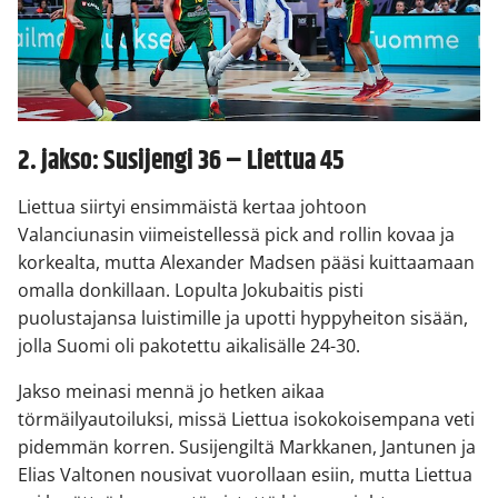
2. jakso: Susijengi 36 – Liettua 45
Liettua siirtyi ensimmäistä kertaa johtoon
Valanciunasin viimeistellessä pick and rollin kovaa ja
korkealta, mutta Alexander Madsen pääsi kuittaamaan
omalla donkillaan. Lopulta Jokubaitis pisti
puolustajansa luistimille ja upotti hyppyheiton sisään,
jolla Suomi oli pakotettu aikalisälle 24-30.
Jakso meinasi mennä jo hetken aikaa
törmäilyautoiluksi, missä Liettua isokokoisempana veti
pidemmän korren. Susijengiltä Markkanen, Jantunen ja
Elias Valtonen nousivat vuorollaan esiin, mutta Liettua