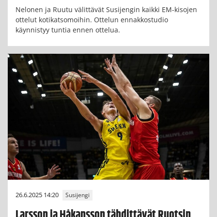
Nelonen ja Ruutu välittävät Susijengin kaikki EM-kisojen
ottelut kotikatsomoihin. Ottelun ennakkostudio
käynnistyy tuntia ennen ottelua.
26.6.2025 14:20
Susijengi
Larsson ja Håkansson tähdittävät Ruotsin