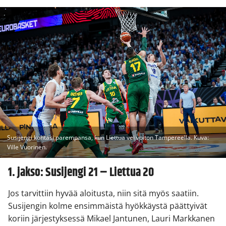
Susijengi kohtasi parempansa, kun Liettua vei voiton Tampereella. Kuva:
Ville Vuorinen.
1. jakso: Susijengi 21 – Liettua 20
Jos tarvittiin hyvää aloitusta, niin sitä myös saatiin.
Susijengin kolme ensimmäistä hyökkäystä päättyivät
koriin järjestyksessä Mikael Jantunen, Lauri Markkanen