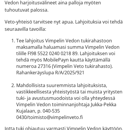
Vedon harjoitusvälineet aina palloja myöten
tuhoutuvat palossa.
Veto-yhteisö tarvitsee nyt apua. Lahjoituksia voi tehdä
seuraavilla tavoilla:
Tee lahjoitus Vimpelin Vedon tukirahastoon
maksamalla haluamasi summa Vimpelin Vedon
tilille FI98 5522 0240 0218 89. Lahjoituksen voi
tehdä myös MobilePayn kautta käyttämällä
numeroa 27316 (Vimpelin Veto tukirahasto).
Rahankeräyslupa R/A/2025/921
Mahdollisista suuremmista lahjoituksista,
vastikkeellisesta yhteistyöstä tai muista yritysten
tuki- ja avustusmuodoista voi olla yhteydessä
Vimpelin Vedon toiminnanjohtaja Jukka-Pekka
Kujalaan, p. 040-535
0430/toimisto@vimpelinveto.fi
Jotta tuki ohjautuu varmasti Vimpelin Vedon käyttöön,