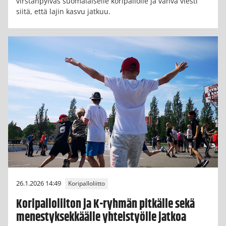
virstanpylväs suomalaiselle koripallolle ja vahva viesti
siitä, että lajin kasvu jatkuu.
26.1.2026 14:49
Koripalloliitto
Koripalloliiton ja K-ryhmän pitkälle sekä
menestyksekkäälle yhteistyölle jatkoa