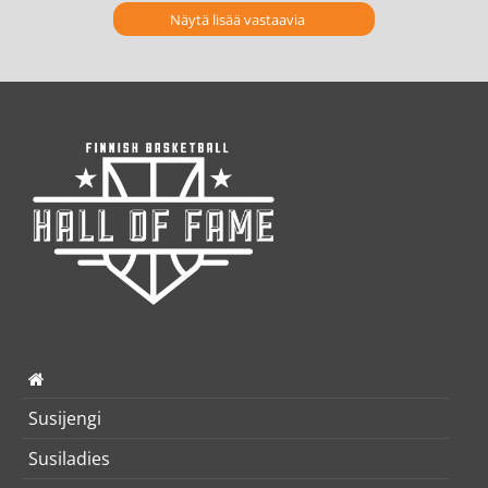
Näytä lisää vastaavia
Susijengi
Susiladies