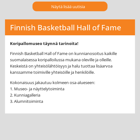
Näytä lisää uutisia
Finnish Basketball Hall of Fame
Koripallomuseo täynnä tarinoita!
Finnish Basketball Hall of Fame on kunnianosoitus kaikille
suomalaisessa koripalloilussa mukana oleville ja olleille.
Keskeistä on yhteisölähtöisyys ja halu tuottaa lisäarvoa
kanssamme toimiville yhteisöille ja henkilöille.
Kokonaisuus jakautuu kolmeen osa-alueseen:
1. Museo- ja näyttelytoiminta
2. Kunniagalleria
3. Alumnitoiminta