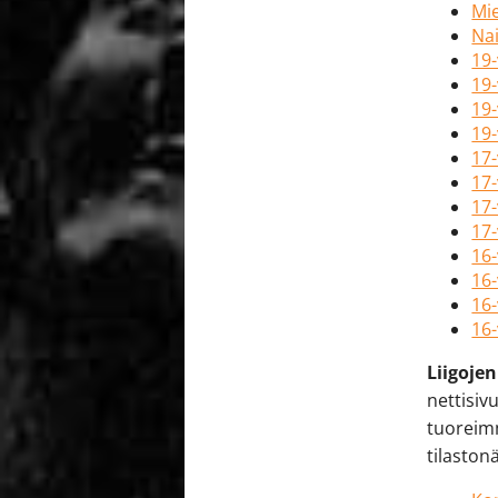
Mie
Nai
19
19-
19-
19-
17
17-
17-
17-
16
16-
16-
16-
Liigojen
nettisivu
tuoreimm
tilaston