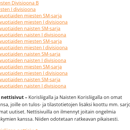
sten Divisioona B
sten I divisioona
-vuotiaiden miesten SM-sarja
vuotiaiden miesten I divisioona
vuotiaiden naisten SM-sarja
vuotiaiden naisten I divisioona
-vuotiaiden miesten SM-sarja
vuotiaiden miesten I divisioona
vuotiaiden naisten SM-sarja
vuotiaiden naisten I divisioona
-vuotiaiden miesten SM-sarja
vuotiaiden miesten I divisioona
vuotiaiden naisten SM-sarja
vuotiaiden naisten I divisioona
 nettisivut –
Korisliigalla ja Naisten Korisliigalla on omat
nsa, joille on tulos- ja tilastotietojen lisäksi koottu mm. sarj
at uutiset. Nettisivuilla on ilmennyt joitain ongelmia
äkymien kanssa. Niiden odotetaan ratkeavan pikaisesti.