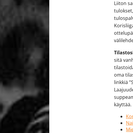
Liiton s
tulokset
tulospal
Korislii
ottelupä
välilehd
Tilastos
sitä van
tilastoi
oma tila
linkkiä ”
Laajuud
suppeam
käyttää.
Kor
Nai
Mie