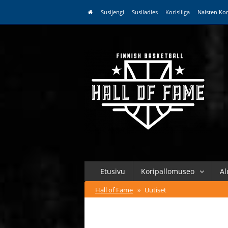
Susijengi
Susiladies
Korisliiga
Naisten Kor
Etusivu
Koripallomuseo
Al
Hall of Fame
»
Uutiset