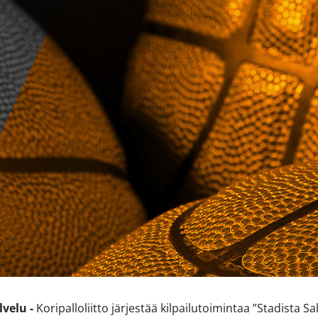
lvelu -
Koripalloliitto järjestää kilpailutoimintaa ”Stadista Sa