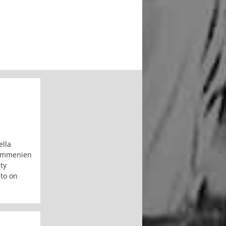
ella
kymmenien
sty
sto on