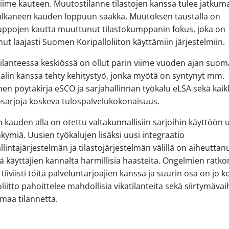
viime kauteen. Muutostilanne tilastojen kanssa tulee jatku
 alkaneen kauden loppuun saakka. Muutoksen taustalla on
uppojen kautta muuttunut tilastokumppanin fokus, joka on
nut laajasti Suomen Koripalloliiton käyttämiin järjestelmiin.
lanteessa keskiössä on ollut parin viime vuoden ajan suom
lin kanssa tehty kehitystyö, jonka myötä on syntynyt mm.
inen pöytäkirja eSCO ja sarjahallinnan työkalu eLSA sekä kaik
osarjoja koskeva tulospalvelukokonaisuus.
 kauden alla on otettu valtakunnallisiin sarjoihin käyttöön 
äkymiä. Uusien työkalujen lisäksi uusi integraatio
llintajärjestelmän ja tilastojärjestelmän välillä on aiheuttan
ttä käyttäjien kannalta harmillisia haasteita. Ongelmien ratk
tiiviisti töitä palveluntarjoajien kanssa ja suurin osa on jo k
oliitto pahoittelee mahdollisia vikatilanteita sekä siirtymäva
maa tilannetta.