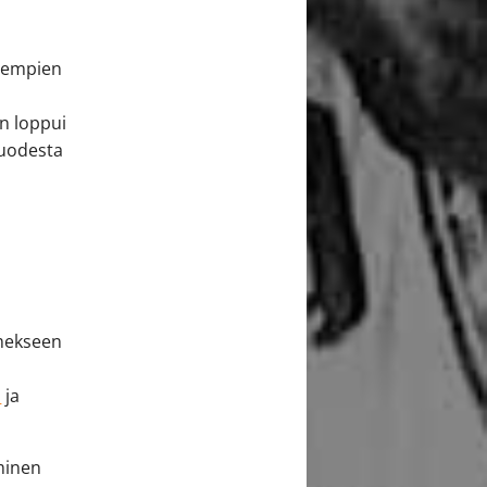
aiempien
en loppui
vuodesta
imekseen
n
ja
yminen