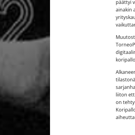
päättyi 
ainakin
yrityska
vaikutta
Muutosti
TorneoPa
digitaal
koripall
Alkaneen
tilaston
sarjanha
liiton e
on tehty 
Koripall
aiheutta