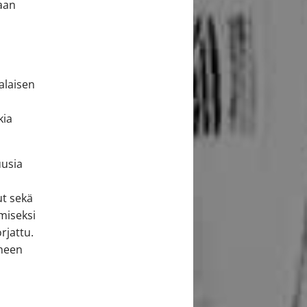
maan
alaisen
kia
uusia
ut sekä
omiseksi
orjattu.
iheen