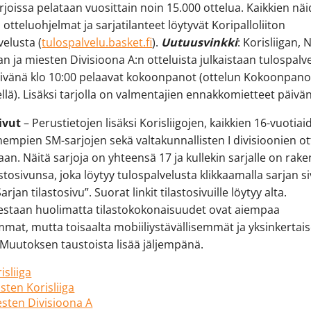
arjoissa pelataan vuosittain noin 15.000 ottelua. Kaikkien nä
, otteluohjelmat ja sarjatilanteet löytyvät Koripalloliiton
velusta (
tulospalvelu.basket.fi
).
Uutuusvinkki
: Korisliigan, 
gan ja miesten Divisioona A:n otteluista julkaistaan tulospalv
ivänä klo 10:00 pelaavat kokoonpanot (ottelun Kokoonpano
ellä). Lisäksi tarjolla on valmentajien ennakkomietteet päivän
ivut
– Perustietojen lisäksi Korisliigojen, kaikkien 16-vuotiai
hempien SM-sarjojen sekä valtakunnallisten I divisioonien ot
daan. Näitä sarjoja on yhteensä 17 ja kullekin sarjalle on rak
stosivunsa, joka löytyy tulospalvelusta klikkaamalla sarjan si
Sarjan tilastosivu”. Suorat linkit tilastosivuille löytyy alta.
estaan huolimatta tilastokokonaisuudet ovat aiempaa
mat, mutta toisaalta mobiiliystävällisemmät ja yksinkerta
 Muutoksen taustoista lisää jäljempänä.
isliiga
sten Korisliiga
sten Divisioona A