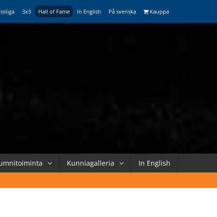
isliiga
3x3
Hall of Fame
In English
På svenska
Kauppa
umnitoiminta
Kunniagalleria
In English