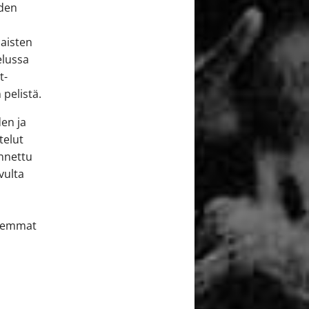
iden
Naisten
elussa
t-
 pelistä.
den ja
telut
ennettu
vulta
isemmat