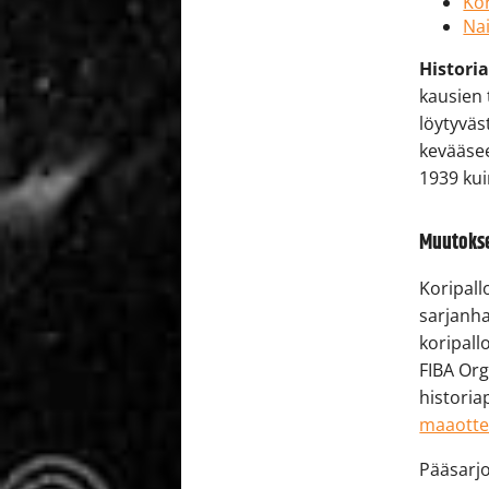
Kor
Nai
Histori
kausien t
löytyvä
kevääsee
1939 kui
Muutokse
Koripall
sarjanha
koripall
FIBA Org
historia
maaotte
Pääsarj