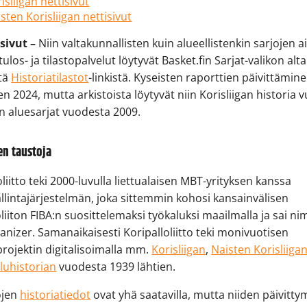
isliigan nettisivut
sten Korisliigan nettisivut
asivut –
Niin valtakunnallisten kuin alueellistenkin sarjojen 
ulos- ja tilastopalvelut löytyvät Basket.fin Sarjat-valikon alta
stä
Historiatilastot
-linkistä. Kyseisten raporttien päivittämin
n 2024, mutta arkistoista löytyvät niin Korisliigan historia 
n aluesarjat vuodesta 2009.
n taustoja
oliitto teki 2000-luvulla liettualaisen MBT-yrityksen kanssa
llintajärjestelmän, joka sittemmin kohosi kansainvälisen
oliiton FIBA:n suosittelemaksi työkaluksi maailmalla ja sai n
anizer. Samanaikaisesti Koripalloliitto teki monivuotisen
projektin digitalisoimalla mm.
Korisliigan
,
Naisten Korisliiga
luhistorian
vuodesta 1939 lähtien.
ojen
historiatiedot
ovat yhä saatavilla, mutta niiden päivitt