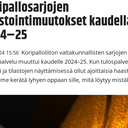
ipallosarjojen
astointimuutokset kaudell
24–25
Koripalloliiton valtakunnallisten sarjojen
24 15:56
opalvelu muuttui kaudelle 2024–25. Kun tulospalve
 ja tilastojen näyttämisessä ollut ajoittaisia haast
me kerätä lyhyen oppaan sille, mitä löytyy mistä