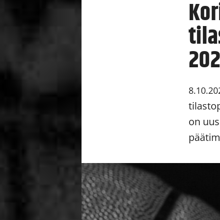
Kor
til
20
8.10.20
tilast
on uusi
päätim