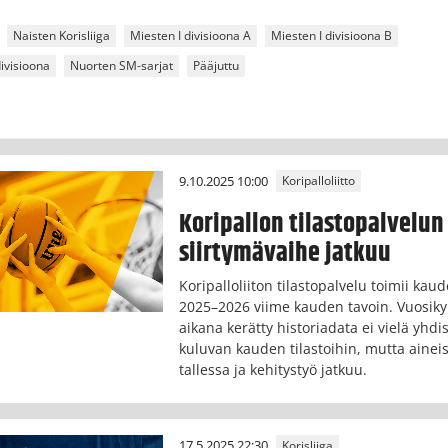
Naisten Korisliiga
Miesten I divisioona A
Miesten I divisioona B
divisioona
Nuorten SM-sarjat
Pääjuttu
9.10.2025 10:00
Koripalloliitto
Koripallon tilastopalvelun
siirtymävaihe jatkuu
Koripalloliiton tilastopalvelu toimii kaud
2025–2026 viime kauden tavoin. Vuosi
aikana kerätty historiadata ei vielä yhdi
kuluvan kauden tilastoihin, mutta ainei
tallessa ja kehitystyö jatkuu.
17.5.2025 22:30
Korisliiga