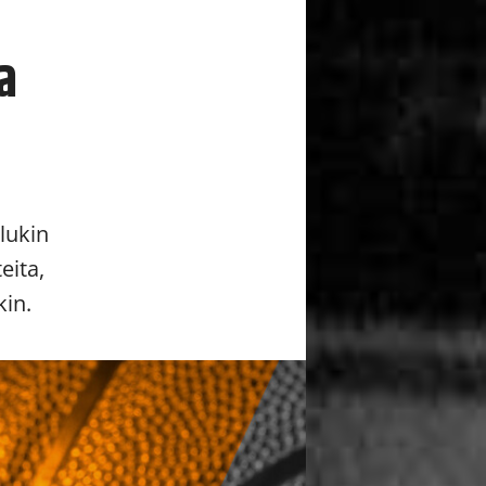
a
lukin
eita,
kin.