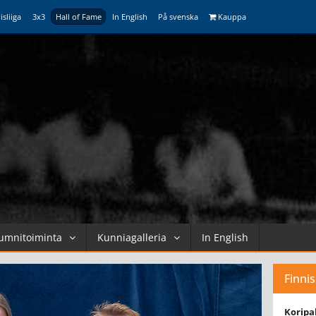
isliiga
3x3
Hall of Fame
In English
På svenska
Kauppa
umnitoiminta
Kunniagalleria
In English
Finni
Koripa