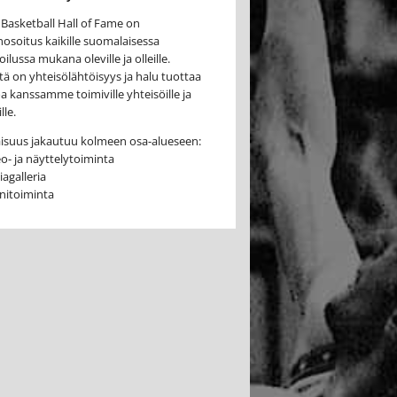
 Basketball Hall of Fame on
osoitus kaikille suomalaisessa
oilussa mukana oleville ja olleille.
tä on yhteisölähtöisyys ja halu tuottaa
oa kanssamme toimiville yhteisöille ja
lle.
isuus jakautuu kolmeen osa-alueseen:
o- ja näyttelytoiminta
iagalleria
nitoiminta