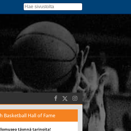
sh Basketball Hall of Fame
llomuseo täynnä tarinoita!