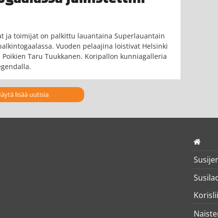
 ja toimijat on palkittu lauantaina Superlauantain
alkintogaalassa. Vuoden pelaajina loistivat Helsinki
n Poikien Taru Tuukkanen. Koripallon kunniagalleria
egendalla.
äytä lisää uutisia
Susije
Susila
Korisli
Naiste