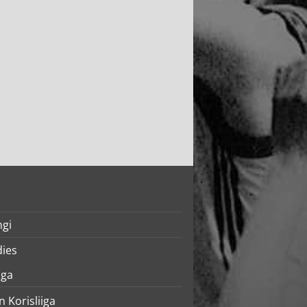
ngi
dies
iga
n Korisliiga