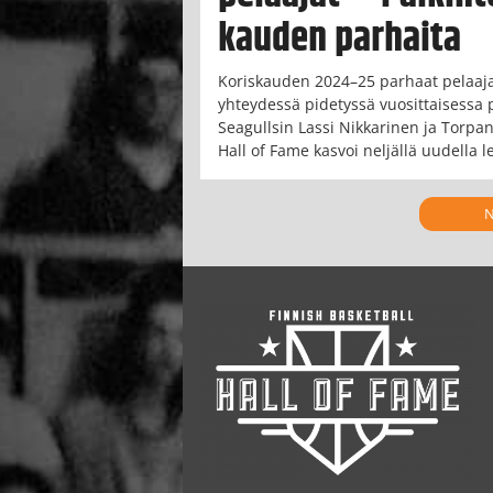
kauden parhaita
Koriskauden 2024–25 parhaat pelaajat
yhteydessä pidetyssä vuosittaisessa p
Seagullsin Lassi Nikkarinen ja Torpa
Hall of Fame kasvoi neljällä uudella l
N