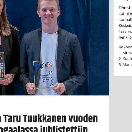
Finnish
kunnian
koripall
Keskeis
lisäarv
henkilöi
Kokona
1. Muse
2. Kunn
3. Alum
ja Taru Tuukkanen vuoden
ogaalassa juhlistettiin