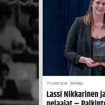
17.5.2025 22:30
Korisliiga
Lassi Nikkarinen 
pelaajat – Palkint