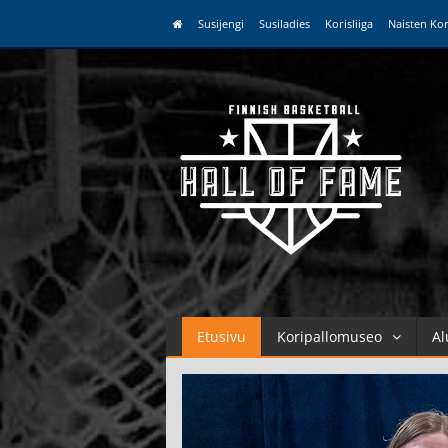
Susijengi
Susiladies
Korisliiga
Naisten Kor
Etusivu
Koripallomuseo
Al