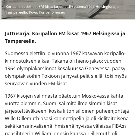
Koripallon edelliset EM-kisat järjestettiin vuonna1967 Helsingissä ja
Tampereella. Kuva: Koripallomuseo
Juttusarja: Koripallon EM-kisat 1967 Helsingissä ja
Tampereella.
Suomessa elettiin jo vuonna 1967 kasvavan koripallo-
kiinnostuksen aikaa. Takana oli hieno jakso: vuoden
1964 olympiakarsinnat kesäkuussa Genevessä, pääsy
olympiakisoihin Tokioon ja hyvät pelit siellä, toki myös
seuraavan vuoden EM-kisat.
1967 kisojen valinnasta päätettiin Moskovassa kahta
vuotta aiemmin. Suomi sai mitä ilmeisimmin kisat
järjestettäväkseen, koska liiton silloinen puheenjohtaja
Wille Dillemuth osasi kabinettipelin ja oli kielitaitoisena
sekä kansainvälisenä ihmisenä hyvissä väleissä FIBA:n
pääsihteerin William Jonesin kanssa. Dillemuth oli