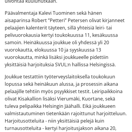
ulvontaa kuulunutkaan.
Päävalmentaja Kalevi Tuominen sekä hänen
aisaparinsa Robert ”Petteri” Petersen olivat kirjanneet
pelaajien kalenterit täyteen, sillä yhteisiä leiri- tai
pelivuorokausia kertyi toukokuussa 11, kesäkuussa
samoin. Heinäkuussa joukkue oli yhdessä yli 20
vuorokautta, elokuussa 10 ja syyskuussa 13
vuorokautta, minkä lisäksi joukkueelle pidettiin
yksittäisiä harjoituksia SVUL:n hallissa Helsingissä.
Joukkue testattiin työterveyslaitoksella toukokuun
lopussa sekä heinäkuun alussa, ja prosessin aikana
pelaajille tehtiin myös psyykkiset testit. Leiripaikkoina
olivat Kisakallion lisäksi Vierumäki, Kuortane, sekä
tuleva pelipaikka Helsingin Jäähalli. Eikä joukkueen
valmistautuminen tietenkään rajoittunut harjoitteluun.
Harjoitusotteluita - niin yksittäisiä pelejä kuin
turnausotteluita - kertyi harjoitusjakson aikana 20,