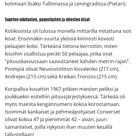
kotimaan lisäksi Tallinnassa ja Leningradissa (Pietari).
Suurten odotusten, panostusten ja miesten kisat
Kotikisoista oli tulossa monella mittarilla mitattuna isot
kisat. Ensinnäkin suurta yleisöä kiinnosti kovasti
pelaajien koko. Tärkeänä tietona kerrottiin, miten
kisoihin osallistuu peräti 50 pelaajaa, jotka ovat
”pituuskasvussaan saavuttaneet kahden metrin rajan”.
Pisimpiä olivat Neuvostoliiton Kovalenko (217 cm),
Andrejev (215 cm) sekä Kreikan Tronzos (215 cm).
Koripalloa kuvattiin 1967 pitkien miesten peliksi ja
joukkuekin esiteltiin pituusjärjestyksessä. Tärkeää oli
myös mainita kengännumero kokoa korostamaan.
Isoimmat kankaiset ja pehmeäpohjaiset Converset
olivat kokoa 47 ja pienimmät 42 – aivan, juuri
samanlaiset, joilla nykyisin ihan muuten kesällä
tallustellaan!