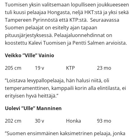
Tuomisen yksin valitsemaan lopulliseen joukkueeseen
tuli kuusi pelaajaa Hongasta, neljä HKT:stä ja yksi sekä
Tampereen Pyrinnöstä että KTP:stä. Seuraavassa
Suomen pelaajat on esitelty ajan tapaan
pituusjärjestyksessä. Pelaajaluonnehdinnat on
koostettu Kalevi Tuomisen ja Pentti Salmen arvioista.
Veikko ”Ville” Vainio
205 cm 19 v KTP 23 mo
”Loistava levypallopelaaja, hän halusi niitä, oli
temperamenttinen, kamppaili korin alla elintilasta, ei
erityisen hyvä heittäjä.”
Uolevi ”Ulle” Manninen
202 cm 30 v Honka 93 mo
”Suomen ensimmäinen kaksimetrinen pelaaja, jonka