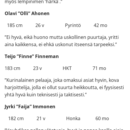
myös lempinimen ’härkä´.”
Olavi ”Olli” Ahonen
185 cm 26 v Pyrintö 42 mo
”Ei hyvä, eikä huono mutta uskollinen puurtaja, yritti
aina kaikkensa, ei ehkä uskonut itseensä tarpeeksi.”
Teijo ”Finne” Finneman
183 cm 23 v HKT 71 mo
”Kurinalainen pelaaja, joka omaksui asiat hyvin, kova
harjoittelija, jolla ei ollut suurta heikkoutta, ei fyysisesti
yhtä hyvä kuin teknisesti ja taktisesti.”
Jyrki ”Faija” Immonen
182 cm 21 v Honka 60 mo