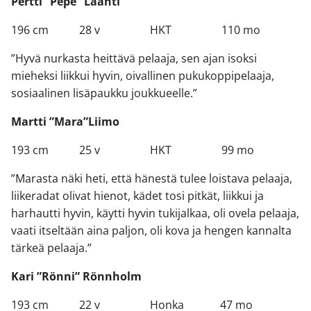
Pertti ”Pepe” Laanti
196 cm 28 v HKT 110 mo
”Hyvä nurkasta heittävä pelaaja, sen ajan isoksi
mieheksi liikkui hyvin, oivallinen pukukoppipelaaja,
sosiaalinen lisäpaukku joukkueelle.”
Martti ”Mara”Liimo
193 cm 25 v HKT 99 mo
”Marasta näki heti, että hänestä tulee loistava pelaaja,
liikeradat olivat hienot, kädet tosi pitkät, liikkui ja
harhautti hyvin, käytti hyvin tukijalkaa, oli ovela pelaaja,
vaati itseltään aina paljon, oli kova ja hengen kannalta
tärkeä pelaaja.”
Kari ”Rönni” Rönnholm
193 cm 22 v Honka 47 mo