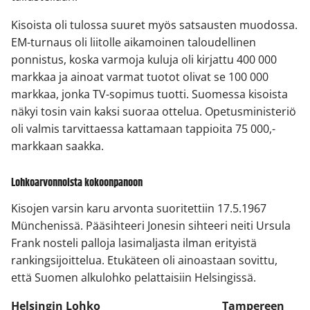
Kisoista oli tulossa suuret myös satsausten muodossa.
EM-turnaus oli liitolle aikamoinen taloudellinen
ponnistus, koska varmoja kuluja oli kirjattu 400 000
markkaa ja ainoat varmat tuotot olivat se 100 000
markkaa, jonka TV-sopimus tuotti. Suomessa kisoista
näkyi tosin vain kaksi suoraa ottelua. Opetusministeriö
oli valmis tarvittaessa kattamaan tappioita 75 000,-
markkaan saakka.
Lohkoarvonnoista kokoonpanoon
Kisojen varsin karu arvonta suoritettiin 17.5.1967
Münchenissä. Pääsihteeri Jonesin sihteeri neiti Ursula
Frank nosteli palloja lasimaljasta ilman erityistä
rankingsijoittelua. Etukäteen oli ainoastaan sovittu,
että Suomen alkulohko pelattaisiin Helsingissä.
Helsingin Lohko
Tampereen