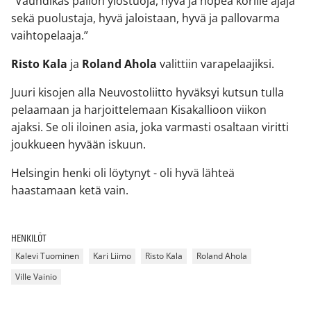
”Vauhdikas pallon ylöstuoja, hyvä ja nopea korille ajaja
sekä puolustaja, hyvä jaloistaan, hyvä ja pallovarma
vaihtopelaaja.”
Risto Kala
ja
Roland Ahola
valittiin varapelaajiksi.
Juuri kisojen alla Neuvostoliitto hyväksyi kutsun tulla
pelaamaan ja harjoittelemaan Kisakallioon viikon
ajaksi. Se oli iloinen asia, joka varmasti osaltaan viritti
joukkueen hyvään iskuun.
Helsingin henki oli löytynyt - oli hyvä lähteä
haastamaan ketä vain.
HENKILÖT
Kalevi Tuominen
Kari Liimo
Risto Kala
Roland Ahola
Ville Vainio