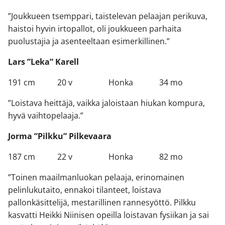
”Joukkueen tsemppari, taistelevan pelaajan perikuva,
haistoi hyvin irtopallot, oli joukkueen parhaita
puolustajia ja asenteeltaan esimerkillinen.”
Lars ”Leka” Karell
191 cm 20 v Honka 34 mo
”Loistava heittäjä, vaikka jaloistaan hiukan kompura,
hyvä vaihtopelaaja.”
Jorma ”Pilkku” Pilkevaara
187 cm 22 v Honka 82 mo
”Toinen maailmanluokan pelaaja, erinomainen
pelinlukutaito, ennakoi tilanteet, loistava
pallonkäsittelijä, mestarillinen rannesyöttö. Pilkku
kasvatti Heikki Niinisen opeilla loistavan fysiikan ja sai