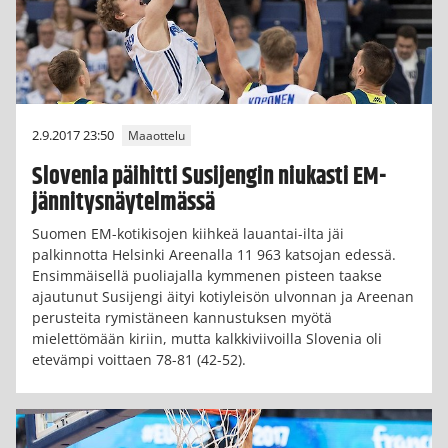
2.9.2017 23:50
Maaottelu
Slovenia päihitti Susijengin niukasti EM-
jännitysnäytelmässä
Suomen EM-kotikisojen kiihkeä lauantai-ilta jäi
palkinnotta Helsinki Areenalla 11 963 katsojan edessä.
Ensimmäisellä puoliajalla kymmenen pisteen taakse
ajautunut Susijengi äityi kotiyleisön ulvonnan ja Areenan
perusteita rymistäneen kannustuksen myötä
mielettömään kiriin, mutta kalkkiviivoilla Slovenia oli
etevämpi voittaen 78-81 (42-52).