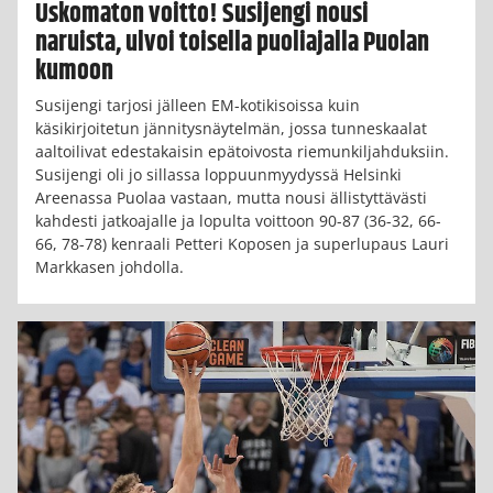
Uskomaton voitto! Susijengi nousi
naruista, ulvoi toisella puoliajalla Puolan
kumoon
Susijengi tarjosi jälleen EM-kotikisoissa kuin
käsikirjoitetun jännitysnäytelmän, jossa tunneskaalat
aaltoilivat edestakaisin epätoivosta riemunkiljahduksiin.
Susijengi oli jo sillassa loppuunmyydyssä Helsinki
Areenassa Puolaa vastaan, mutta nousi ällistyttävästi
kahdesti jatkoajalle ja lopulta voittoon 90-87 (36-32, 66-
66, 78-78) kenraali Petteri Koposen ja superlupaus Lauri
Markkasen johdolla.