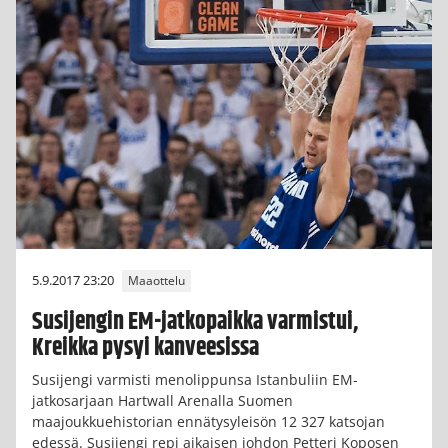
5.9.2017 23:20
Maaottelu
Susijengin EM-jatkopaikka varmistui,
Kreikka pysyi kanveesissa
Susijengi varmisti menolippunsa Istanbuliin EM-
jatkosarjaan Hartwall Arenalla Suomen
maajoukkuehistorian ennätysyleisön 12 327 katsojan
edessä. Susijengi repi aikaisen johdon Petteri Koposen