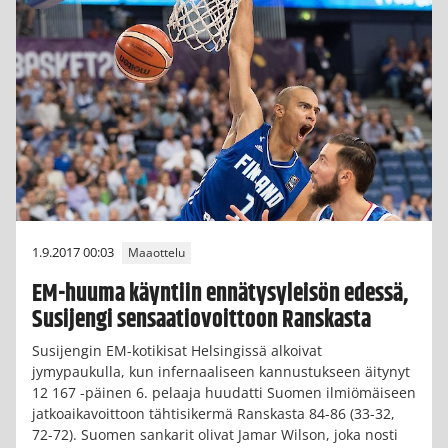
1.9.2017 00:03
Maaottelu
EM-huuma käyntiin ennätysyleisön edessä,
Susijengi sensaatiovoittoon Ranskasta
Susijengin EM-kotikisat Helsingissä alkoivat
jymypaukulla, kun infernaaliseen kannustukseen äitynyt
12 167 -päinen 6. pelaaja huudatti Suomen ilmiömäiseen
jatkoaikavoittoon tähtisikermä Ranskasta 84-86 (33-32,
72-72). Suomen sankarit olivat Jamar Wilson, joka nosti