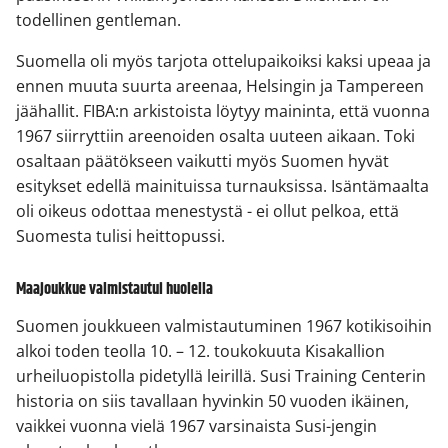
todellinen gentleman.
Suomella oli myös tarjota ottelupaikoiksi kaksi upeaa ja
ennen muuta suurta areenaa, Helsingin ja Tampereen
jäähallit. FIBA:n arkistoista löytyy maininta, että vuonna
1967 siirryttiin areenoiden osalta uuteen aikaan. Toki
osaltaan päätökseen vaikutti myös Suomen hyvät
esitykset edellä mainituissa turnauksissa. Isäntämaalta
oli oikeus odottaa menestystä - ei ollut pelkoa, että
Suomesta tulisi heittopussi.
Maajoukkue valmistautui huolella
Suomen joukkueen valmistautuminen 1967 kotikisoihin
alkoi toden teolla 10. – 12. toukokuuta Kisakallion
urheiluopistolla pidetyllä leirillä. Susi Training Centerin
historia on siis tavallaan hyvinkin 50 vuoden ikäinen,
vaikkei vuonna vielä 1967 varsinaista Susi-jengin