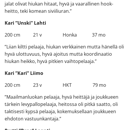
jalat olivat hiukan hitaat, hyvä ja vaarallinen hook-
heitto, teki komean siviiliuran.”
Kari ”Unski” Lahti
200 cm 21 v Honka 37 mo
”Liian kiltti pelaaja, hiukan verkkainen mutta hänellä oli
hyvä ulottuvuus, hyvä ajoitus mutta koordinaatio
hiukan heikko, hyvä pitkien vaihtopelaaja.”
Kari ”Kari” Liimo
200 cm 23 v HKT 79 mo
”Maailmanluokan pelaaja, hyvä heittäjä ja joukkueen
tärkein levypallopelaaja, heitossa oli pitkä saatto, oli
taktisesti kypsä pelaaja, kokemuksellaan joukkueen
ehdoton vastuunkantaja.”