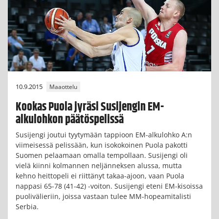
10.9.2015
Maaottelu
Kookas Puola jyräsi Susijengin EM-
alkulohkon päätöspelissä
Susijengi joutui tyytymään tappioon EM-alkulohko A:n
viimeisessä pelissään, kun isokokoinen Puola pakotti
Suomen pelaamaan omalla tempollaan. Susijengi oli
vielä kiinni kolmannen neljänneksen alussa, mutta
kehno heittopeli ei riittänyt takaa-ajoon, vaan Puola
nappasi 65-78 (41-42) -voiton. Susijengi eteni EM-kisoissa
puolivälieriin, joissa vastaan tulee MM-hopeamitalisti
Serbia.