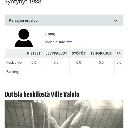
Syntynyt 1988
Pelaajan etusivu
(1988)
Kansalaisuus:
PISTEET
LEVYPALLOT
SYÖTÖT
TEHOKKUUS
+/-
Keskiarvo
0.0
0.0
0.0
0.0
0.0
Ranking
Uutisia henkilöstä Ville Vainio