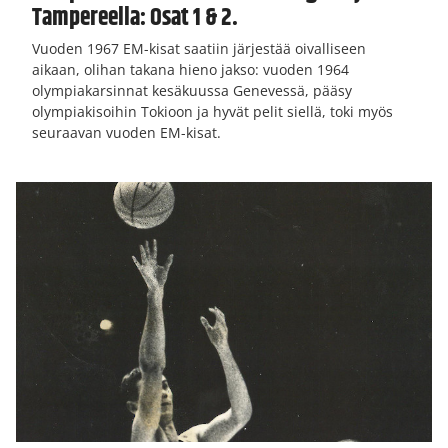
Tampereella: Osat 1 & 2.
Vuoden 1967 EM-kisat saatiin järjestää oivalliseen
aikaan, olihan takana hieno jakso: vuoden 1964
olympiakarsinnat kesäkuussa Genevessä, pääsy
olympiakisoihin Tokioon ja hyvät pelit siellä, toki myös
seuraavan vuoden EM-kisat.