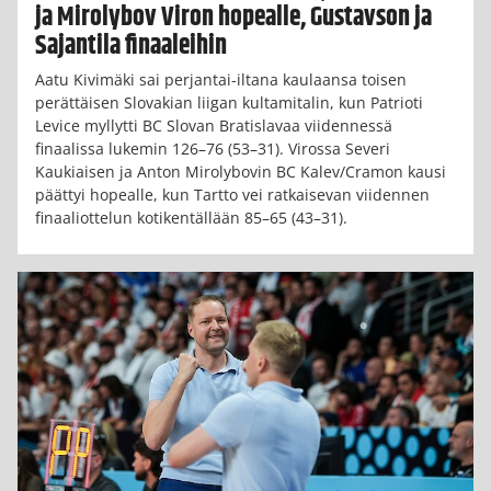
ja Mirolybov Viron hopealle, Gustavson ja
Sajantila finaaleihin
Aatu Kivimäki sai perjantai-iltana kaulaansa toisen
perättäisen Slovakian liigan kultamitalin, kun Patrioti
Levice myllytti BC Slovan Bratislavaa viidennessä
finaalissa lukemin 126–76 (53–31). Virossa Severi
Kaukiaisen ja Anton Mirolybovin BC Kalev/Cramon kausi
päättyi hopealle, kun Tartto vei ratkaisevan viidennen
finaaliottelun kotikentällään 85–65 (43–31).