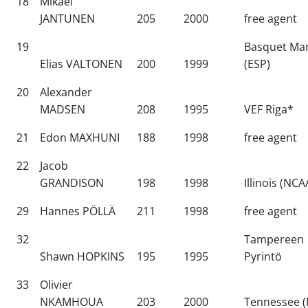
18
Mikael
JANTUNEN
205
2000
free agent
19
Basquet Ma
Elias VALTONEN
200
1999
(ESP)
20
Alexander
MADSEN
208
1995
VEF Riga*
21
Edon MAXHUNI
188
1998
free agent
22
Jacob
GRANDISON
198
1998
Illinois (NCA
29
Hannes PÖLLÄ
211
1998
free agent
32
Tampereen
Shawn HOPKINS
195
1995
Pyrintö
33
Olivier
NKAMHOUA
203
2000
Tennessee 