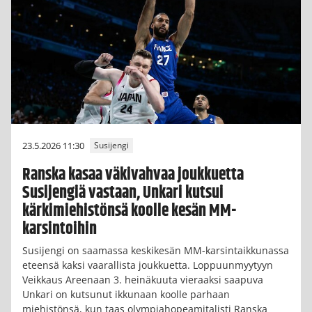
23.5.2026 11:30
Susijengi
Ranska kasaa väkivahvaa joukkuetta
Susijengiä vastaan, Unkari kutsui
kärkimiehistönsä koolle kesän MM-
karsintoihin
Susijengi on saamassa keskikesän MM-karsintaikkunassa
eteensä kaksi vaarallista joukkuetta. Loppuunmyytyyn
Veikkaus Areenaan 3. heinäkuuta vieraaksi saapuva
Unkari on kutsunut ikkunaan koolle parhaan
miehistönsä, kun taas olympiahopeamitalisti Ranska