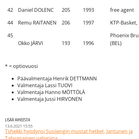
42
Daniel DOLENC
205
1993
free agent
44
Remu RAITANEN
206
1997
KTP-Basket,
45
Phoenix Bru
Okko JÄRVI
193
1996
(BEL)
* = optiovuosi
Päävalmentaja Henrik DETTMANN
Valmentaja Lassi TUOVI
Valmentaja Hanno MÖTTÖLÄ
Valmentaja Jussi HIRVONEN
LISÄÄ AIHEESTA
13.6.2021 15:55
Tshekki hyödynsi Susijengin mustat hetket, Jantunen ja
Tahvanainen vahvoina