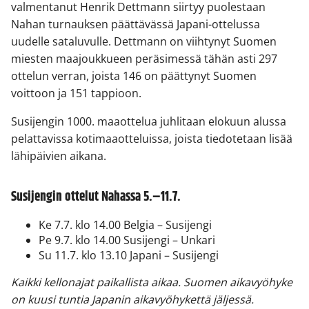
valmentanut Henrik Dettmann siirtyy puolestaan
Nahan turnauksen päättävässä Japani-ottelussa
uudelle sataluvulle. Dettmann on viihtynyt Suomen
miesten maajoukkueen peräsimessä tähän asti 297
ottelun verran, joista 146 on päättynyt Suomen
voittoon ja 151 tappioon.
Susijengin 1000. maaottelua juhlitaan elokuun alussa
pelattavissa kotimaaotteluissa, joista tiedotetaan lisää
lähipäivien aikana.
Susijengin ottelut Nahassa 5.–11.7.
Ke 7.7. klo 14.00 Belgia – Susijengi
Pe 9.7. klo 14.00 Susijengi – Unkari
Su 11.7. klo 13.10 Japani – Susijengi
Kaikki kellonajat paikallista aikaa. Suomen aikavyöhyke
on kuusi tuntia Japanin aikavyöhykettä jäljessä.