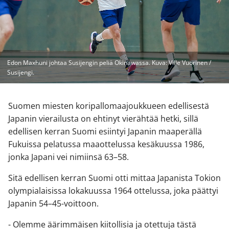
Edon Maxhuni johtaa Susijengin peliä Okinawassa. Kuva: Ville Vuorinen /
Susijengi.
Suomen miesten koripallomaajoukkueen edellisestä
Japanin vierailusta on ehtinyt vierähtää hetki, sillä
edellisen kerran Suomi esiintyi Japanin maaperällä
Fukuissa pelatussa maaottelussa kesäkuussa 1986,
jonka Japani vei nimiinsä 63–58.
Sitä edellisen kerran Suomi otti mittaa Japanista Tokion
olympialaisissa lokakuussa 1964 ottelussa, joka päättyi
Japanin 54–45-voittoon.
- Olemme äärimmäisen kiitollisia ja otettuja tästä