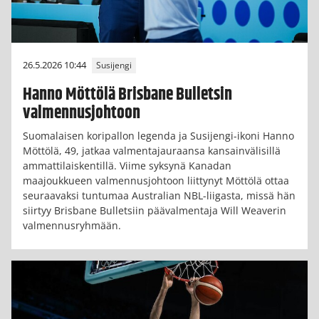
26.5.2026 10:44
Susijengi
Hanno Möttölä Brisbane Bulletsin
valmennusjohtoon
Suomalaisen koripallon legenda ja Susijengi-ikoni Hanno
Möttölä, 49, jatkaa valmentajauraansa kansainvälisillä
ammattilaiskentillä. Viime syksynä Kanadan
maajoukkueen valmennusjohtoon liittynyt Möttölä ottaa
seuraavaksi tuntumaa Australian NBL-liigasta, missä hän
siirtyy Brisbane Bulletsiin päävalmentaja Will Weaverin
valmennusryhmään.