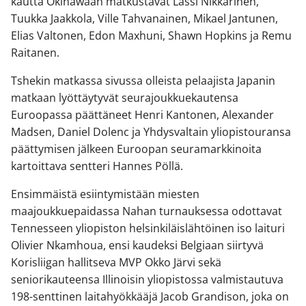
kautta Okinawaan matkustavat Lassi Nikkarinen,
Tuukka Jaakkola, Ville Tahvanainen, Mikael Jantunen,
Elias Valtonen, Edon Maxhuni, Shawn Hopkins ja Remu
Raitanen.
Tshekin matkassa sivussa olleista pelaajista Japanin
matkaan lyöttäytyvät seurajoukkuekautensa
Euroopassa päättäneet Henri Kantonen, Alexander
Madsen, Daniel Dolenc ja Yhdysvaltain yliopistouransa
päättymisen jälkeen Euroopan seuramarkkinoita
kartoittava sentteri Hannes Pöllä.
Ensimmäistä esiintymistään miesten
maajoukkuepaidassa Nahan turnauksessa odottavat
Tennesseen yliopiston helsinkiläislähtöinen iso laituri
Olivier Nkamhoua, ensi kaudeksi Belgiaan siirtyvä
Korisliigan hallitseva MVP Okko Järvi sekä
seniorikauteensa Illinoisin yliopistossa valmistautuva
198-senttinen laitahyökkääjä Jacob Grandison, joka on