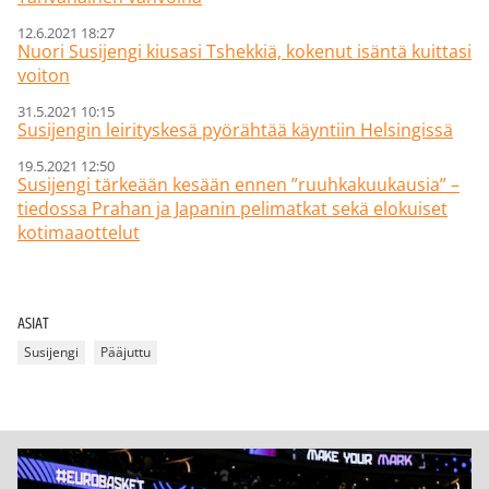
12.6.2021 18:27
Nuori Susijengi kiusasi Tshekkiä, kokenut isäntä kuittasi
voiton
31.5.2021 10:15
Susijengin leirityskesä pyörähtää käyntiin Helsingissä
19.5.2021 12:50
Susijengi tärkeään kesään ennen ”ruuhkakuukausia” –
tiedossa Prahan ja Japanin pelimatkat sekä elokuiset
kotimaaottelut
ASIAT
Susijengi
Pääjuttu