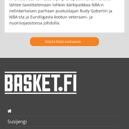
lähtee tavoittelemaan lohkon kärkipaikkaa NBA:n
nelinkertaisen parhaan puolustajan Rudy Gobertin ja
NBA:sta ja Euroliigasta kootun veteraani- ja
nuorisojaostonsa johdolla.
Näytä lisää vastaavia
Susijengi