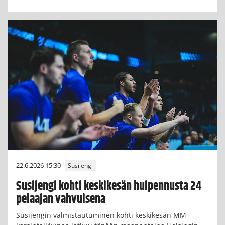
22.6.2026 15:30
Susijengi
Susijengi kohti keskikesän huipennusta 24
pelaajan vahvuisena
Susijengin valmistautuminen kohti keskikesän MM-