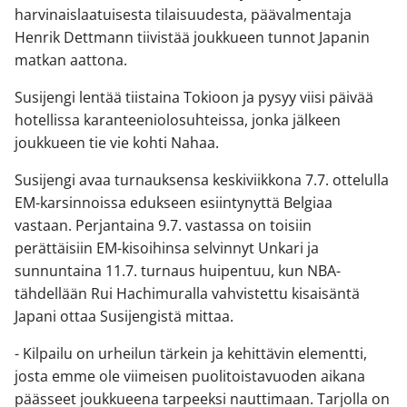
harvinaislaatuisesta tilaisuudesta, päävalmentaja
Henrik Dettmann tiivistää joukkueen tunnot Japanin
matkan aattona.
Susijengi lentää tiistaina Tokioon ja pysyy viisi päivää
hotellissa karanteeniolosuhteissa, jonka jälkeen
joukkueen tie vie kohti Nahaa.
Susijengi avaa turnauksensa keskiviikkona 7.7. ottelulla
EM-karsinnoissa edukseen esiintynyttä Belgiaa
vastaan. Perjantaina 9.7. vastassa on toisiin
perättäisiin EM-kisoihinsa selvinnyt Unkari ja
sunnuntaina 11.7. turnaus huipentuu, kun NBA-
tähdellään Rui Hachimuralla vahvistettu kisaisäntä
Japani ottaa Susijengistä mittaa.
- Kilpailu on urheilun tärkein ja kehittävin elementti,
josta emme ole viimeisen puolitoistavuoden aikana
päässeet joukkueena tarpeeksi nauttimaan. Tarjolla on