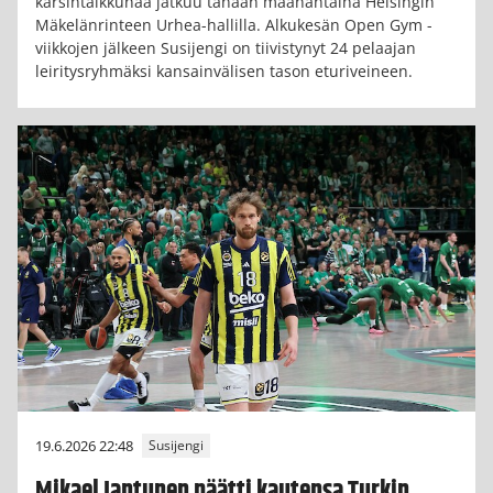
karsintaikkunaa jatkuu tänään maanantaina Helsingin
Mäkelänrinteen Urhea-hallilla. Alkukesän Open Gym -
viikkojen jälkeen Susijengi on tiivistynyt 24 pelaajan
leiritysryhmäksi kansainvälisen tason eturiveineen.
19.6.2026 22:48
Susijengi
Mikael Jantunen päätti kautensa Turkin