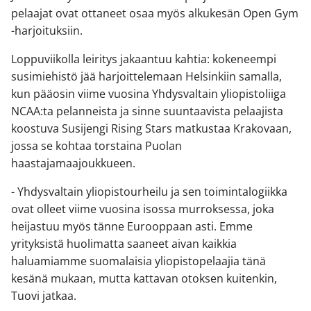
pelaajat ovat ottaneet osaa myös alkukesän Open Gym
-harjoituksiin.
Loppuviikolla leiritys jakaantuu kahtia: kokeneempi
susimiehistö jää harjoittelemaan Helsinkiin samalla,
kun pääosin viime vuosina Yhdysvaltain yliopistoliiga
NCAA:ta pelanneista ja sinne suuntaavista pelaajista
koostuva Susijengi Rising Stars matkustaa Krakovaan,
jossa se kohtaa torstaina Puolan
haastajamaajoukkueen.
- Yhdysvaltain yliopistourheilu ja sen toimintalogiikka
ovat olleet viime vuosina isossa murroksessa, joka
heijastuu myös tänne Eurooppaan asti. Emme
yrityksistä huolimatta saaneet aivan kaikkia
haluamiamme suomalaisia yliopistopelaajia tänä
kesänä mukaan, mutta kattavan otoksen kuitenkin,
Tuovi jatkaa.