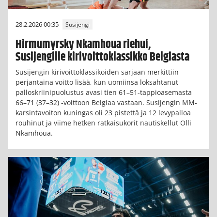
28.2.2026 00:35
Susijengi
Hirmumyrsky Nkamhoua riehui,
Susijengille kirivoittoklassikko Belgiasta
Susijengin kirivoittoklassikoiden sarjaan merkittiin
perjantaina voitto lisää, kun uomiinsa loksahtanut
palloskriinipuolustus avasi tien 61–51-tappioasemasta
66–71 (37–32) -voittoon Belgiaa vastaan. Susijengin MM-
karsintavoiton kuningas oli 23 pistettä ja 12 levypalloa
rouhinut ja viime hetken ratkaisukorit nautiskellut Olli
Nkamhoua.