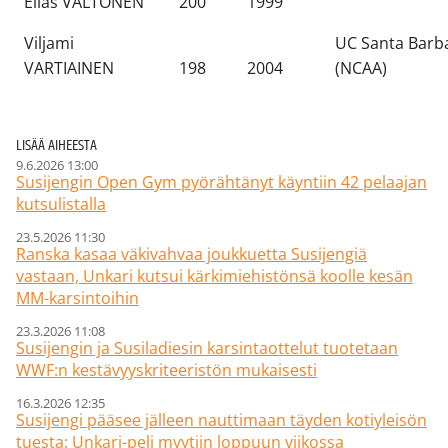
Elias VALTONEN
200
1999
Viljami
UC Santa Barb
VARTIAINEN
198
2004
(NCAA)
LISÄÄ AIHEESTA
9.6.2026 13:00
Susijengin Open Gym pyörähtänyt käyntiin 42 pelaajan
kutsulistalla
23.5.2026 11:30
Ranska kasaa väkivahvaa joukkuetta Susijengiä
vastaan, Unkari kutsui kärkimiehistönsä koolle kesän
MM-karsintoihin
23.3.2026 11:08
Susijengin ja Susiladiesin karsintaottelut tuotetaan
WWF:n kestävyyskriteeristön mukaisesti
16.3.2026 12:35
Susijengi pääsee jälleen nauttimaan täyden kotiyleisön
tuesta: Unkari-peli myytiin loppuun viikossa