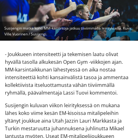
Susijengin matka kohti MM-karsintoja jatkuu tiiviimmällä leirityksellä. Kuva:
Ville Vuorinen / Susijengi.
- Joukkueen intensiteetti ja tekemisen laatu olivat
hyvällä tasolla alkukesän Open Gym -viikkojen ajan.
MM-karsintaikkunan lähestyessä on aika nostaa
intensiteettiä kohti kansainvälistä tasoa ja ammentaa
kollektiivista itseluottamusta vähän tiiviimmällä
ryhmällä, päävalmentaja Lassi Tuovi kommentoi.
Susijengin kuluvan viikon leirityksessä on mukana
lähes koko viime kesän EM-kisoissa mitalipeleihin
yltänyt joukkue aina Utah Jazzin Lauri Markkasta ja
Turkin mestaruutta juhannuksena juhlinutta Mikael
Jantusta myöten. Useat EM-mitalipelijoukkueen