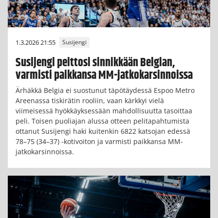
1.3.2026 21:55
Susijengi
Susijengi peittosi sinnikkään Belgian,
varmisti paikkansa MM-jatkokarsinnoissa
Ärhäkkä Belgia ei suostunut täpötäydessä Espoo Metro
Areenassa tiskirätin rooliin, vaan kärkkyi vielä
viimeisessä hyökkäyksessään mahdollisuutta tasoittaa
peli. Toisen puoliajan alussa otteen pelitapahtumista
ottanut Susijengi haki kuitenkin 6822 katsojan edessä
78–75 (34–37) -kotivoiton ja varmisti paikkansa MM-
jatkokarsinnoissa.