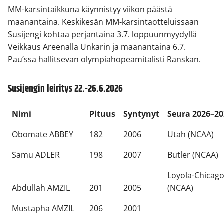
MM-karsintaikkuna käynnistyy viikon päästä
maanantaina. Keskikesän MM-karsintaotteluissaan
Susijengi kohtaa perjantaina 3.7. loppuunmyydyllä
Veikkaus Areenalla Unkarin ja maanantaina 6.7.
Pau’ssa hallitsevan olympiahopeamitalisti Ranskan.
Susijengin leiritys 22.-26.6.2026
Nimi
Pituus
Syntynyt
Seura 2026–20
Obomate ABBEY
182
2006
Utah (NCAA)
Samu ADLER
198
2007
Butler (NCAA)
Loyola-Chicag
Abdullah AMZIL
201
2005
(NCAA)
Mustapha AMZIL
206
2001