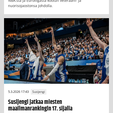
NBA:sta ja Euroliigasta kootun veteraani- ja
nuorisojaostonsa johdolla.
5.3.2026 17:43
Susijengi
Susijengi jatkaa miesten
maailmanrankingin 17. sijalla