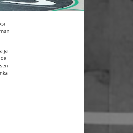
ksi
imman
a ja
ade
osen
onka