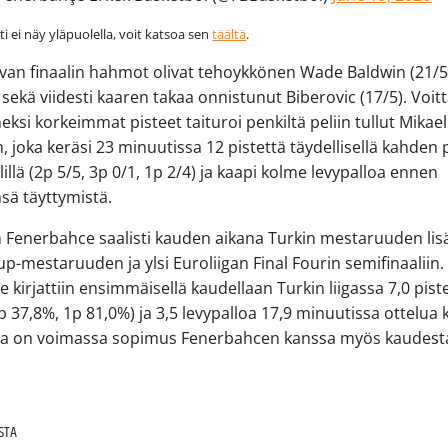
tti ei näy yläpuolella, voit katsoa sen
täältä
.
van finaalin hahmot olivat tehoykkönen Wade Baldwin (21/5
 sekä viidesti kaaren takaa onnistunut Biberovic (17/5). Voitt
ksi korkeimmat pisteet taituroi penkiltä peliin tullut Mikael
, joka keräsi 23 minuutissa 12 pistettä täydellisellä kahden 
lillä (2p 5/5, 3p 0/1, 1p 2/4) ja kaapi kolme levypalloa ennen
nsä täyttymistä.
 Fenerbahce saalisti kauden aikana Turkin mestaruuden lis
up-mestaruuden ja ylsi Euroliigan Final Fourin semifinaaliin.
le kirjattiin ensimmäisellä kaudellaan Turkin liigassa 7,0 pist
p 37,8%, 1p 81,0%) ja 3,5 levypalloa 17,9 minuutissa ottelua
lla on voimassa sopimus Fenerbahcen kanssa myös kaudest
ESTA