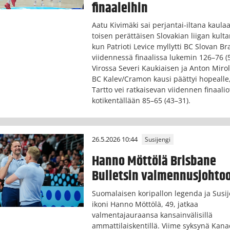
finaaleihin
Aatu Kivimäki sai perjantai-iltana kaula
toisen perättäisen Slovakian liigan kulta
kun Patrioti Levice myllytti BC Slovan Br
viidennessä finaalissa lukemin 126–76 (
Virossa Severi Kaukiaisen ja Anton Miro
BC Kalev/Cramon kausi päättyi hopealle
Tartto vei ratkaisevan viidennen finaalio
kotikentällään 85–65 (43–31).
26.5.2026 10:44
Susijengi
Hanno Möttölä Brisbane
Bulletsin valmennusjohto
Suomalaisen koripallon legenda ja Susij
ikoni Hanno Möttölä, 49, jatkaa
valmentajauraansa kansainvälisillä
ammattilaiskentillä. Viime syksynä Kan