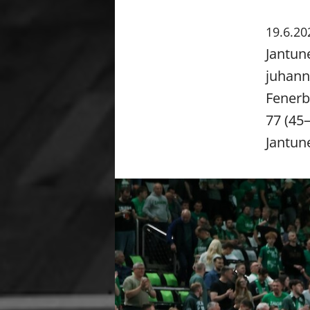
19.6.20
Jantun
juhann
Fenerb
77 (45
Jantune