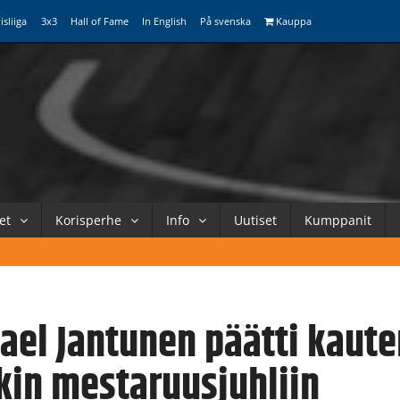
isliiga
3x3
Hall of Fame
In English
På svenska
Kauppa
et
Korisperhe
Info
Uutiset
Kumppanit
ael Jantunen päätti kaut
kin mestaruusjuhliin