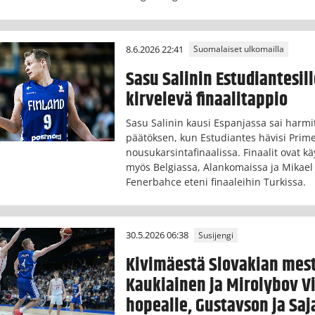
8.6.2026 22:41
Suomalaiset ulkomailla
Sasu Salinin Estudiantesil
kirvelevä finaalitappio
Sasu Salinin kausi Espanjassa sai harmi
päätöksen, kun Estudiantes hävisi Prim
nousukarsintafinaalissa. Finaalit ovat k
myös Belgiassa, Alankomaissa ja Mikael
Fenerbahce eteni finaaleihin Turkissa.
30.5.2026 06:38
Susijengi
Kivimäestä Slovakian mest
Kaukiainen ja Mirolybov V
hopealle, Gustavson ja Saj