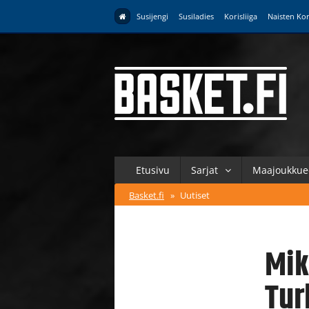
Susijengi
Susiladies
Korisliiga
Naisten Kor
Etusivu
Sarjat
Maajoukkue
Basket.fi
»
Uutiset
Mik
Tur