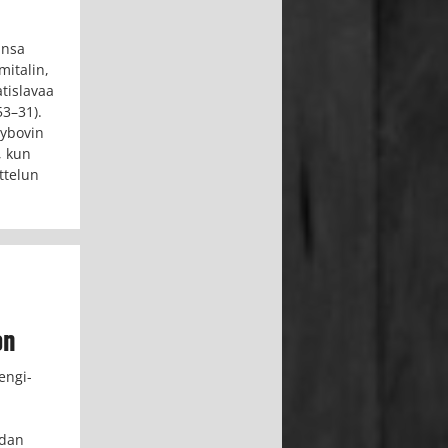
ansa
mitalin,
atislavaa
53–31).
lybovin
, kun
ttelun
on
engi-
adan