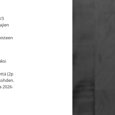
/3
ajien
pisteen
äksi
että (2p
 kohden.
a 2026-