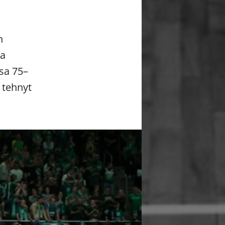
n
ra
ssa 75–
 tehnyt