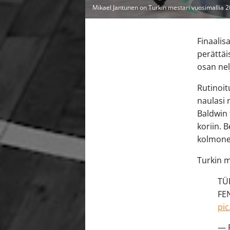
Mikael Jantunen on Turkin mestari vuosimallia 
Finaalis
perättäi
osan nel
Rutinoit
naulasi 
Baldwin 
koriin. 
kolmonen
Turkin m
TÜ
FE
pi
— 