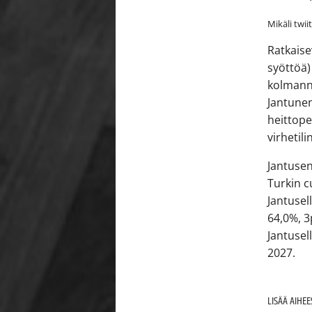
Mikäli twii
Ratkaise
syöttöä)
kolmanne
Jantunen
heittope
virhetili
Jantusen
Turkin c
Jantusel
64,0%, 3
Jantuse
2027.
LISÄÄ AIHE