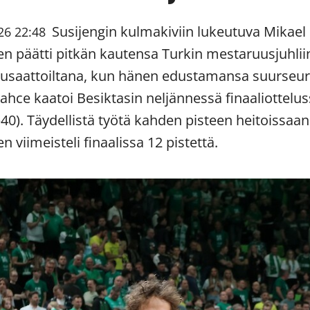
Susijengin kulmakiviin lukeutuva Mikael
26 22:48
en päätti pitkän kautensa Turkin mestaruusjuhlii
usaattoiltana, kun hänen edustamansa suurseu
ahce kaatoi Besiktasin neljännessä finaaliottelu
–40). Täydellistä työtä kahden pisteen heitoissaan
n viimeisteli finaalissa 12 pistettä.