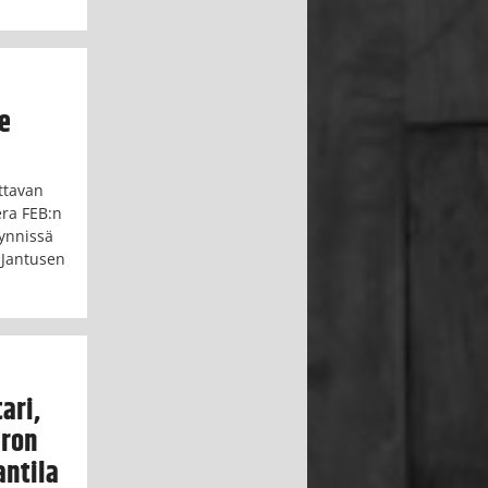
le
ttavan
era FEB:n
äynnissä
 Jantusen
ari,
iron
antila