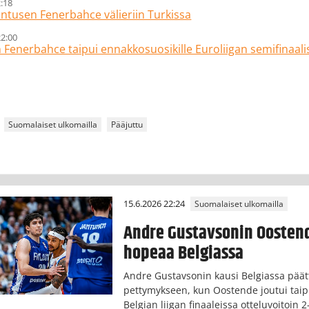
2:18
antusen Fenerbahce välieriin Turkissa
22:00
 Fenerbahce taipui ennakkosuosikille Euroliigan semifinaali
Suomalaiset ulkomailla
Pääjuttu
15.6.2026 22:24
Suomalaiset ulkomailla
Andre Gustavsonin Oosten
hopeaa Belgiassa
Andre Gustavsonin kausi Belgiassa päät
pettymykseen, kun Oostende joutui ta
Belgian liigan finaaleissa otteluvoitoin 2