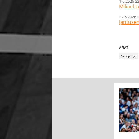
1.6.2026 2
Mikael J
22.5.2026 
Jantusen
ASIAT
Susijengi