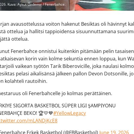
2026. Kuva: Aykut Özdemir / Fenerbahce.
arjan avausottelussa voiton hakenut Besiktas oli hävinnyt ka
stä ottelua ja hallitsi tappioidensa sisuunnuttamana suur
jättä ottelua.
unut Fenerbahce onnistui kuitenkin pitämään pelin tasaisen
ratkaisevan korin vain kolme sekuntia ennen loppua, kun W
tarjoili vaikean syötön Tarik Biberovicille, joka naulasi kolm
Besiktas pelasi aikalisänsä jälkeen pallon Devon Dotsonille, j
 kolahteli rautoihin.
estaruus oli Fenerbahcelle jo kolmas perättäinen.
RKİYE SİGORTA BASKETBOL SÜPER LİGİ ŞAMPİYONU
NERBAHÇE BEKO! 🏆💛💙
#YellowLegacy
c.twitter.com/mLANDjKcE8
Fenerbahçe Erkek Basketbol (@FBBasketbol)
June 19, 2026