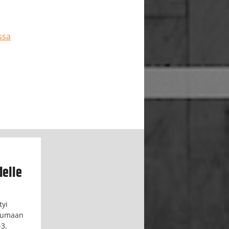
ssa
delle
tyi
ipumaan
-3.