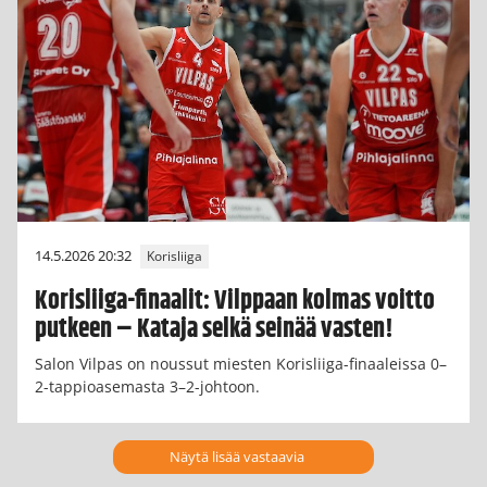
14.5.2026 20:32
Korisliiga
Korisliiga-finaalit: Vilppaan kolmas voitto
putkeen – Kataja selkä seinää vasten!
Salon Vilpas on noussut miesten Korisliiga-finaaleissa 0–
2-tappioasemasta 3–2-johtoon.
Näytä lisää vastaavia