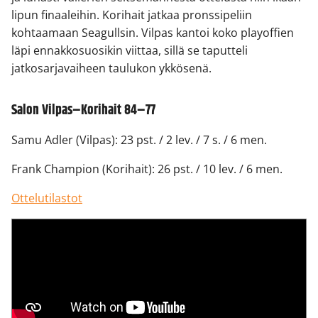
lipun finaaleihin. Korihait jatkaa pronssipeliin
kohtaamaan Seagullsin. Vilpas kantoi koko playoffien
läpi ennakkosuosikin viittaa, sillä se taputteli
jatkosarjavaiheen taulukon ykkösenä.
Salon Vilpas–Korihait 84–77
Samu Adler (Vilpas): 23 pst. / 2 lev. / 7 s. / 6 men.
Frank Champion (Korihait): 26 pst. / 10 lev. / 6 men.
Ottelutilastot