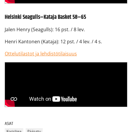
Helsinki Seagulls–Kataja Basket 58–65
Jalen Henry (Seagulls): 16 pst. / 8 lev.
Henri Kantonen (Kataja): 12 pst. / 4 lev. / 4 s.
Ottelutilastot ja lehdistötilaisuus
ASIAT
Korisliiga
Pääjuttu