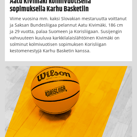
Aatu Kivimäki kolmivuotisella
sopimuksella Karhu Basketiin
Viime vuosina mm. kaksi Slovakian mestaruutta voittanut
ja Saksan Bundesliigaa pelannut Aatu Kivimäki, 186 cm
ja 29 vuotta, palaa Suomeen ja Korisliigaan. Susijengin
vahvuuteen kuuluva karkkilalaislähtöinen Kivimäki on
solminut kolmivuotisen sopimuksen Korisliigan
kestomenestyjä Karhu Basketin kanssa.