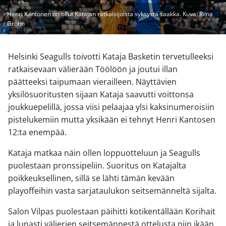
Henri Kantonen on ollut Katajan ratkaisijoista syksystä saakka. Kuva: Riina
Gröhn
Helsinki Seagulls toivotti Kataja Basketin tervetulleeksi
ratkaisevaan välierään Töölöön ja joutui illan
päätteeksi taipumaan vierailleen. Näyttävien
yksilösuoritusten sijaan Kataja saavutti voittonsa
joukkuepelillä, jossa viisi pelaajaa ylsi kaksinumeroisiin
pistelukemiin mutta yksikään ei tehnyt Henri Kantosen
12:ta enempää.
Kataja matkaa näin ollen loppuotteluun ja Seagulls
puolestaan pronssipeliin. Suoritus on Katajalta
poikkeuksellinen, sillä se lähti tämän kevään
playoffeihin vasta sarjataulukon seitsemänneltä sijalta.
Salon Vilpas puolestaan päihitti kotikentällään Korihait
ja lunasti välierien seitsemännestä ottelusta niin ikään