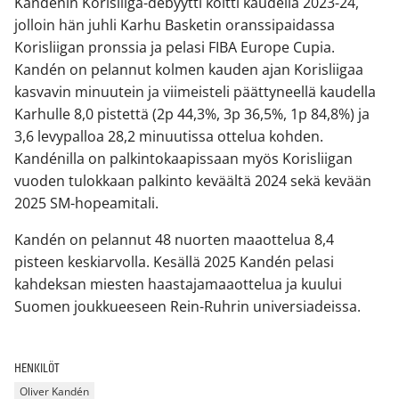
Kandénin Korisliiga-debyytti koitti kaudella 2023-24,
jolloin hän juhli Karhu Basketin oranssipaidassa
Korisliigan pronssia ja pelasi FIBA Europe Cupia.
Kandén on pelannut kolmen kauden ajan Korisliigaa
kasvavin minuutein ja viimeisteli päättyneellä kaudella
Karhulle 8,0 pistettä (2p 44,3%, 3p 36,5%, 1p 84,8%) ja
3,6 levypalloa 28,2 minuutissa ottelua kohden.
Kandénilla on palkintokaapissaan myös Korisliigan
vuoden tulokkaan palkinto keväältä 2024 sekä kevään
2025 SM-hopeamitali.
Kandén on pelannut 48 nuorten maaottelua 8,4
pisteen keskiarvolla. Kesällä 2025 Kandén pelasi
kahdeksan miesten haastajamaaottelua ja kuului
Suomen joukkueeseen Rein-Ruhrin universiadeissa.
HENKILÖT
Oliver Kandén