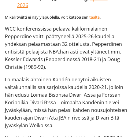
2026
Mikäli twiitti ei näy yläpuolella, voit katsoa sen
täältä
.
WCC-konferenssissa pelaava kalifornialainen
Pepperdine voitti päättyneellä 2025-26-kaudella
yhdeksän pelaamastaan 32 ottelusta. Pepperdinen
entisistä pelaajista NBA:han asti ovat yltäneet mm.
Kessler Edwards (Pepperdinessä 2018-21) ja Doug
Christie (1989-92).
Loimaalaislähtöinen Kandén debytoi aikuisten
valtakunnallisissa sarjoissa kaudella 2020-21, jolloin
hän edusti Loimaa Bisonsia Divari A:ssa ja Forssan
Koripoikia Divari B:ssä. Loimaalta Kandénin tie vei
Jyväskylään, missä hän pelasi kahden nousujohteisen
kauden ajan Divari A:ta JBA:n riveissä ja Divari B:tä
Jyväskylän Weikoissa.