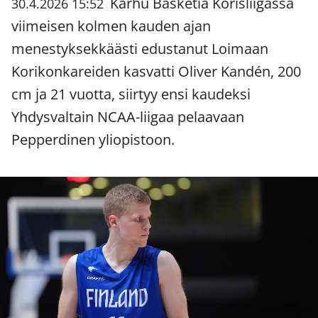
Karhu Basketia Korisliigassa
30.4.2026 15:52
viimeisen kolmen kauden ajan
menestyksekkäästi edustanut Loimaan
Korikonkareiden kasvatti Oliver Kandén, 200
cm ja 21 vuotta, siirtyy ensi kaudeksi
Yhdysvaltain NCAA-liigaa pelaavaan
Pepperdinen yliopistoon.