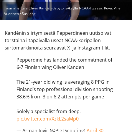
Täsmäheittäjä Oliver Kandén debytoi syksyllä NCAA-liigassa. Kuva: Ville
Vuorinen / Susijengi.
Kandénin siirtymisestä Pepperdineen uutisoivat
torstaina iltapäivällä useat NCAA-koripallon
siirtomarkkinoita seuraavat X- ja Instagram-tilit.
Pepperdine has landed the commitment of
6-7 Finnish wing Oliver Kanden
The 21-year old wing is averaging 8 PPG in
Finland’s top professional division shooting
38.6% from 3 on 6.2 attempts per game
Solely a specialist from deep.
pic.twitter.com/XzkL2saMp0
— Arman Jovic (@PDTScouting)
April 30,