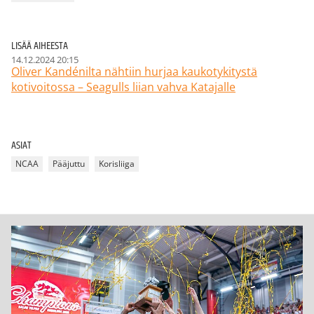
LISÄÄ AIHEESTA
14.12.2024 20:15
Oliver Kandénilta nähtiin hurjaa kaukotykitystä
kotivoitossa – Seagulls liian vahva Katajalle
ASIAT
NCAA
Pääjuttu
Korisliiga