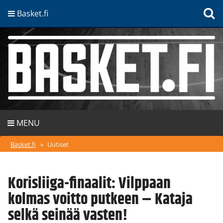
Basket.fi
MENU
Basket.fi
»
Uutiset
Korisliiga-finaalit: Vilppaan
kolmas voitto putkeen – Kataja
selkä seinää vasten!