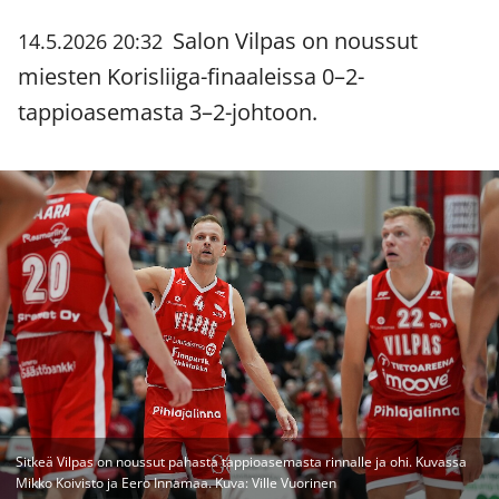
Salon Vilpas on noussut
14.5.2026 20:32
miesten Korisliiga-finaaleissa 0–2-
tappioasemasta 3–2-johtoon.
Sitkeä Vilpas on noussut pahasta tappioasemasta rinnalle ja ohi. Kuvassa
Mikko Koivisto ja Eero Innamaa. Kuva: Ville Vuorinen