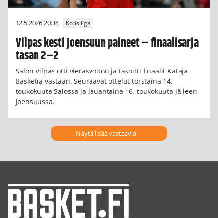
12.5.2026 20:34
Korisliiga
Vilpas kesti Joensuun paineet – finaalisarja
tasan 2–2
Salon Vilpas otti vierasvoiton ja tasoitti finaalit Kataja
Basketia vastaan. Seuraavat ottelut torstaina 14.
toukokuuta Salossa ja lauantaina 16. toukokuuta jälleen
Joensuussa.
Näytä lisää vastaavia