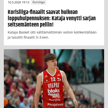
16.5.2026 19:13
Korisliiga
Korisliiga-finaalit saavat huikean
loppuhuipennuksen: Kataja venytti sarjan
seitsemänteen peliin!
Kataja Basket otti välttämättömän voiton kotikentällään
ja tasoitti finaalit 3–3:een.