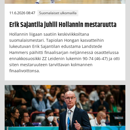
11.6.2026 08:47
Suomalaiset ulkomailla
Erik Sajantila juhlii Hollannin mestaruutta
Hollannin liigaan saatiin keskiviikkoiltana
suomalaismestari. Tapiolan Hongan kasvatteihin
lukeutuvan Erik Sajantilan edustama Landstede
Hammers päihitti finaalisarjan neljännessä osaottelussa
ennakkosuosikki ZZ Leidenin lukemin 90-74 (46-47) ja otti
siten mestaruuteen tarvittavan kolmannen
finaalivoittonsa.