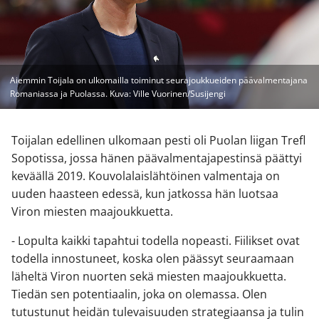
Aiemmin Toijala on ulkomailla toiminut seurajoukkueiden päävalmentajana
Romaniassa ja Puolassa. Kuva: Ville Vuorinen/Susijengi
Toijalan edellinen ulkomaan pesti oli Puolan liigan Trefl
Sopotissa, jossa hänen päävalmentajapestinsä päättyi
keväällä 2019. Kouvolalaislähtöinen valmentaja on
uuden haasteen edessä, kun jatkossa hän luotsaa
Viron miesten maajoukkuetta.
- Lopulta kaikki tapahtui todella nopeasti. Fiilikset ovat
todella innostuneet, koska olen päässyt seuraamaan
läheltä Viron nuorten sekä miesten maajoukkuetta.
Tiedän sen potentiaalin, joka on olemassa. Olen
tutustunut heidän tulevaisuuden strategiaansa ja tulin