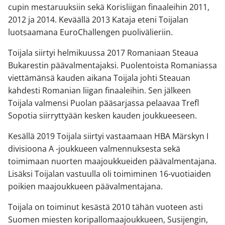
cupin mestaruuksiin sekä Korisliigan finaaleihin 2011,
2012 ja 2014. Keväällä 2013 Kataja eteni Toijalan
luotsaamana EuroChallengen puolivälieriin.
Toijala siirtyi helmikuussa 2017 Romaniaan Steaua
Bukarestin päävalmentajaksi. Puolentoista Romaniassa
viettämänsä kauden aikana Toijala johti Steauan
kahdesti Romanian liigan finaaleihin. Sen jälkeen
Toijala valmensi Puolan pääsarjassa pelaavaa Trefl
Sopotia siirryttyään kesken kauden joukkueeseen.
Kesällä 2019 Toijala siirtyi vastaamaan HBA Märskyn I
divisioona A -joukkueen valmennuksesta sekä
toimimaan nuorten maajoukkueiden päävalmentajana.
Lisäksi Toijalan vastuulla oli toimiminen 16-vuotiaiden
poikien maajoukkueen päävalmentajana.
Toijala on toiminut kesästä 2010 tähän vuoteen asti
Suomen miesten koripallomaajoukkueen, Susijengin,