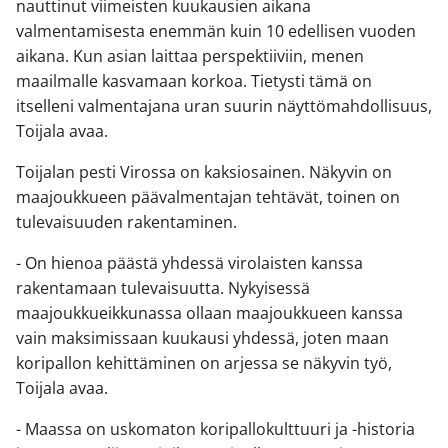
nauttinut viimeisten kuukausien aikana
valmentamisesta enemmän kuin 10 edellisen vuoden
aikana. Kun asian laittaa perspektiiviin, menen
maailmalle kasvamaan korkoa. Tietysti tämä on
itselleni valmentajana uran suurin näyttömahdollisuus,
Toijala avaa.
Toijalan pesti Virossa on kaksiosainen. Näkyvin on
maajoukkueen päävalmentajan tehtävät, toinen on
tulevaisuuden rakentaminen.
- On hienoa päästä yhdessä virolaisten kanssa
rakentamaan tulevaisuutta. Nykyisessä
maajoukkueikkunassa ollaan maajoukkueen kanssa
vain maksimissaan kuukausi yhdessä, joten maan
koripallon kehittäminen on arjessa se näkyvin työ,
Toijala avaa.
- Maassa on uskomaton koripallokulttuuri ja -historia