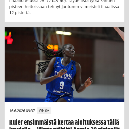
finaaliottelussa 75–77 (45–40). Täydellistä työtä kahden
pisteen heitoissaan tehnyt Jantunen viimeisteli finaalissa
12 pistettä.
16.6.2026 09:37
WNBA
Kuier ensimmäistä kertaa aloituksessa tällä