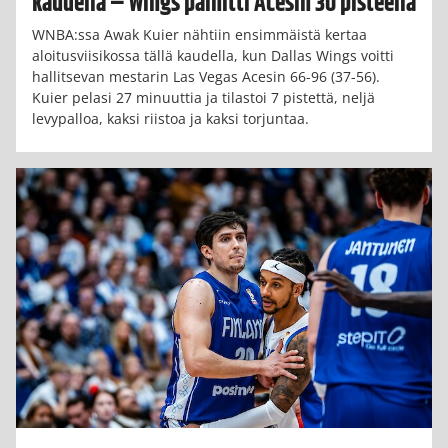
kaudella – Wings päihitti Acesin 30 pisteellä
WNBA:ssa Awak Kuier nähtiin ensimmäistä kertaa
aloitusviisikossa tällä kaudella, kun Dallas Wings voitti
hallitsevan mestarin Las Vegas Acesin 66-96 (37-56).
Kuier pelasi 27 minuuttia ja tilastoi 7 pistettä, neljä
levypalloa, kaksi riistoa ja kaksi torjuntaa.