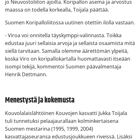
jo Neuvostoliiton ajoilta. Koripallon asema ja arvostus
maassa on todella korkealla, Toijala päättää.
Suomen Koripalloliitossa uutinen otettiin ilolla vastaan.
- Viroa voi onnitella täyskymppi-valinnasta. Toikka
edustaa juuri sellaisia arvoja ja sellaista osaamista mitä
siellä tarvitaan. Samalla olemme äärettömän ylpeitä,
koska Viro on koripallokartalla huomattavasti itseään
isompi tekijä, kommentoi Suomen päävalmentaja
Henrik Dettmann.
Menestystä ja kokemusta
Kouvolalaislähtöinen Kouvojen kasvatti Jukka Toijala
tuli tunnetuksi pelaajaurallaan kolminkertaisena
Suomen mestarina (1995, 1999, 2004)
kasvattajaseuransa edustusjoukkueen riveissä. Lisäksi