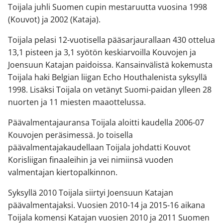
Toijala juhli Suomen cupin mestaruutta vuosina 1998
(Kouvot) ja 2002 (Kataja).
Toijala pelasi 12-vuotisella pääsarjaurallaan 430 ottelua
13,1 pisteen ja 3,1 syötön keskiarvoilla Kouvojen ja
Joensuun Katajan paidoissa. Kansainvälistä kokemusta
Toijala haki Belgian liigan Echo Houthalenista syksyllä
1998. Lisäksi Toijala on vetänyt Suomi-paidan ylleen 28
nuorten ja 11 miesten maaottelussa.
Päävalmentajauransa Toijala aloitti kaudella 2006-07
Kouvojen peräsimessä. Jo toisella
päävalmentajakaudellaan Toijala johdatti Kouvot
Korisliigan finaaleihin ja vei nimiinsä vuoden
valmentajan kiertopalkinnon.
Syksyllä 2010 Toijala siirtyi Joensuun Katajan
päävalmentajaksi. Vuosien 2010-14 ja 2015-16 aikana
Toijala komensi Katajan vuosien 2010 ja 2011 Suomen