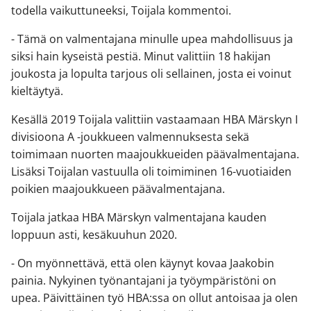
todella vaikuttuneeksi, Toijala kommentoi.
- Tämä on valmentajana minulle upea mahdollisuus ja
siksi hain kyseistä pestiä. Minut valittiin 18 hakijan
joukosta ja lopulta tarjous oli sellainen, josta ei voinut
kieltäytyä.
Kesällä 2019 Toijala valittiin vastaamaan HBA Märskyn I
divisioona A -joukkueen valmennuksesta sekä
toimimaan nuorten maajoukkueiden päävalmentajana.
Lisäksi Toijalan vastuulla oli toimiminen 16-vuotiaiden
poikien maajoukkueen päävalmentajana.
Toijala jatkaa HBA Märskyn valmentajana kauden
loppuun asti, kesäkuuhun 2020.
- On myönnettävä, että olen käynyt kovaa Jaakobin
painia. Nykyinen työnantajani ja työympäristöni on
upea. Päivittäinen työ HBA:ssa on ollut antoisaa ja olen