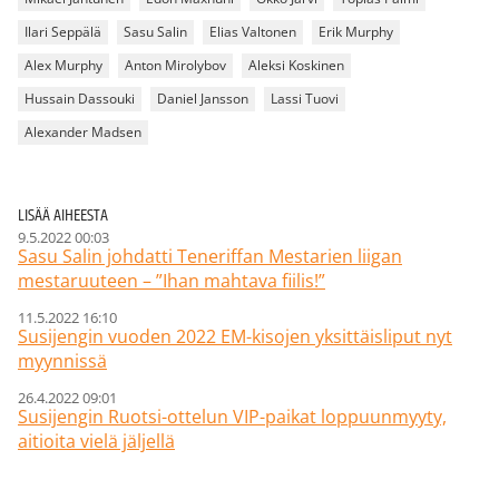
Ilari Seppälä
Sasu Salin
Elias Valtonen
Erik Murphy
Alex Murphy
Anton Mirolybov
Aleksi Koskinen
Hussain Dassouki
Daniel Jansson
Lassi Tuovi
Alexander Madsen
LISÄÄ AIHEESTA
9.5.2022 00:03
Sasu Salin johdatti Teneriffan Mestarien liigan
mestaruuteen – ”Ihan mahtava fiilis!”
11.5.2022 16:10
Susijengin vuoden 2022 EM-kisojen yksittäisliput nyt
myynnissä
26.4.2022 09:01
Susijengin Ruotsi-ottelun VIP-paikat loppuunmyyty,
aitioita vielä jäljellä