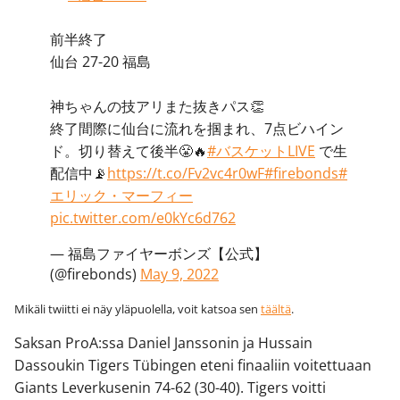
前半終了
仙台 27-20 福島
神ちゃんの技アリまた抜きパス👏
終了間際に仙台に流れを掴まれ、7点ビハイン
ド。切り替えて後半😤🔥
#バスケットLIVE
で生
配信中📡
https://t.co/Fv2vc4r0wF
#firebonds
#
エリック・マーフィー
pic.twitter.com/e0kYc6d762
— 福島ファイヤーボンズ【公式】
(@firebonds)
May 9, 2022
Mikäli twiitti ei näy yläpuolella, voit katsoa sen
täältä
.
Saksan ProA:ssa Daniel Janssonin ja Hussain
Dassoukin Tigers Tübingen eteni finaaliin voitettuaan
Giants Leverkusenin 74-62 (30-40). Tigers voitti