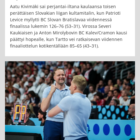
Aatu Kivimäki sai perjantai-iltana kaulaansa toisen
perättäisen Slovakian liigan kultamitalin, kun Patrioti
Levice myllytti BC Slovan Bratislavaa viidennessä
finaalissa lukemin 126–76 (53–31). Virossa Severi
Kaukiaisen ja Anton Mirolybovin BC Kalev/Cramon kausi
päättyi hopealle, kun Tartto vei ratkaisevan viidennen
finaaliottelun kotikentällään 85–65 (43–31).