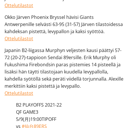
Ottelutilastot
Okko Järven Phoenix Bryssel hävisi Giants
Antwerpenille selvästi 63-95 (31-57) Järven tilastoidessa
kahdeksan pistettä, levypallon ja kaksi syöttöä.
Ottelutilastot
Japanin B2-liigassa Murphyn veljesten kausi päättyi 57-
72 (20-27)-tappioon Sendai 89ersille. Erik Murphy oli
Fukushima Firebondsin paras pistemies 14 pisteellä ja
lisäksi hän täytti tilastojaan kuudella levypallolla,
kahdella syötöllä sekä peräti viidellä torjunnalla. Alexille
merkittiin kaksi pistettä ja levypallo.
Ottelutilastot
B2 PLAYOFFS 2021-22
QF GAME3
5/9(月)19:00TIPOFF
vs
#仙台89ERS