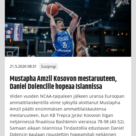
21.5.2026 08:31
Susijengi
Mustapha Amzil Kosovon mestaruuteen,
Daniel Dolencille hopeaa Islannissa
Viiden vuoden NCAA-taipaleen jälkeen uransa Euroopan
ammattilaiskentillä viime syksyllä aloittanut Mustapha
Amzil päätti ensimmäisen ammattilaiskautensa
mestaruuteen, kun KB Trepca jyräsi Kosovon liigan
neljännessä finaalissa Bashkimin vieraissa 78-98 (40-52).
Samaan aikaan Islannissa Tindastollia edustavan Daniel
Dolencin kaulaan ripustettiin hopeamitali neljännen