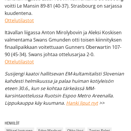
voitti Le Mansin 89-81 (40-37). Strasbourg on sarjassa
kuudentena.
Ottelutilastot
Itävallan liigassa Anton Mirolybovin ja Aleksi Koskisen
valmentama Swans Gmunden otti toisen kiinnityksen
finaalipaikkaan voitettuaan Gunners Oberwartin 107-
90 (45-34). Swans johtaa ottelusarjaa 2-0.
Ottelutilastot
Susijengi kaatoi hallitsevan EM-kultamitalisti Slovenian
kahdesti helmikuussa ja palaa huiman kotiyleisön
eteen 30.6., kun se kohtaa tärkeässä MM-
karsintaottelussa Ruotsin Espoo Metro Areenalla.
Lippukauppa käy kuumana.
Hanki liput nyt
>>
HENKILÖT
Mikael Jantunen
Edon Maxhuni
Okko Järvi
Topias Palmi