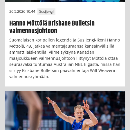
26.5.2026 10:44
Susijengi
Hanno Möttölä Brisbane Bulletsin
valmennusjohtoon
Suomalaisen koripallon legenda ja Susijengi-ikoni Hanno
Möttölä, 49, jatkaa valmentajauraansa kansainvälisillä
ammattilaiskentillä. Viime syksynä Kanadan
maajoukkueen valmennusjohtoon liittynyt Möttölä ottaa
seuraavaksi tuntumaa Australian NBL-liigasta, missä hän
siirtyy Brisbane Bulletsiin päävalmentaja Will Weaverin
valmennusryhmään.