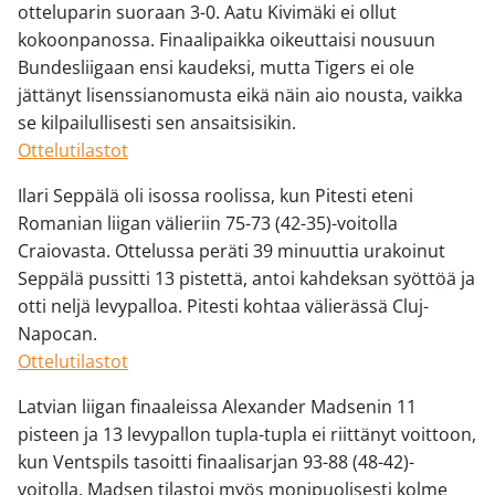
otteluparin suoraan 3-0. Aatu Kivimäki ei ollut
kokoonpanossa. Finaalipaikka oikeuttaisi nousuun
Bundesliigaan ensi kaudeksi, mutta Tigers ei ole
jättänyt lisenssianomusta eikä näin aio nousta, vaikka
se kilpailullisesti sen ansaitsisikin.
Ottelutilastot
Ilari Seppälä oli isossa roolissa, kun Pitesti eteni
Romanian liigan välieriin 75-73 (42-35)-voitolla
Craiovasta. Ottelussa peräti 39 minuuttia urakoinut
Seppälä pussitti 13 pistettä, antoi kahdeksan syöttöä ja
otti neljä levypalloa. Pitesti kohtaa välierässä Cluj-
Napocan.
Ottelutilastot
Latvian liigan finaaleissa Alexander Madsenin 11
pisteen ja 13 levypallon tupla-tupla ei riittänyt voittoon,
kun Ventspils tasoitti finaalisarjan 93-88 (48-42)-
voitolla. Madsen tilastoi myös monipuolisesti kolme