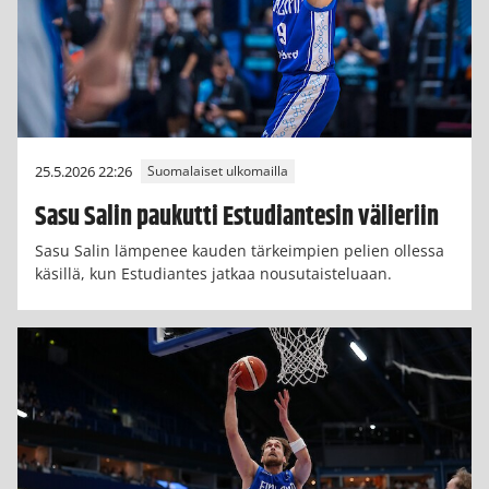
25.5.2026 22:26
Suomalaiset ulkomailla
Sasu Salin paukutti Estudiantesin välieriin
Sasu Salin lämpenee kauden tärkeimpien pelien ollessa
käsillä, kun Estudiantes jatkaa nousutaisteluaan.