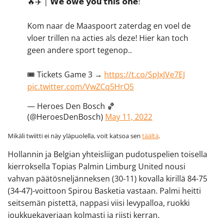
🔥✈️ | 𝗪𝗲 𝗼𝘄𝗲 𝘆𝗼𝘂 𝘁𝗵𝗶𝘀 𝗼𝗻𝗲!
Kom naar de Maaspoort zaterdag en voel de
vloer trillen na acties als deze! Hier kan toch
geen andere sport tegenop..
🎟 Tickets Game 3 →
https://t.co/SpJxJVe7EJ
pic.twitter.com/VwZCq5HrO5
— Heroes Den Bosch 🏀
(@HeroesDenBosch)
May 11, 2022
Mikäli twiitti ei näy yläpuolella, voit katsoa sen
täältä
.
Hollannin ja Belgian yhteisliigan pudotuspelien toisella
kierroksella Topias Palmin Limburg United nousi
vahvan päätösneljänneksen (30-11) kovalla kirillä 84-75
(34-47)-voittoon Spirou Basketia vastaan. Palmi heitti
seitsemän pistettä, nappasi viisi levypalloa, ruokki
joukkuekaveriaan kolmasti ja riisti kerran.