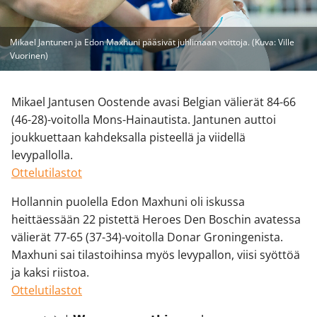
Mikael Jantunen ja Edon Maxhuni pääsivät juhlimaan voittoja. (Kuva: Ville
Vuorinen)
Mikael Jantusen Oostende avasi Belgian välierät 84-66
(46-28)-voitolla Mons-Hainautista. Jantunen auttoi
joukkuettaan kahdeksalla pisteellä ja viidellä
levypallolla.
Ottelutilastot
Hollannin puolella Edon Maxhuni oli iskussa
heittäessään 22 pistettä Heroes Den Boschin avatessa
välierät 77-65 (37-34)-voitolla Donar Groningenista.
Maxhuni sai tilastoihinsa myös levypallon, viisi syöttöä
ja kaksi riistoa.
Ottelutilastot