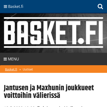
Basket.fi
MENU
Basket.fi
»
Uutiset
Jantusen ja Maxhunin joukkueet
voittoihin välierissä