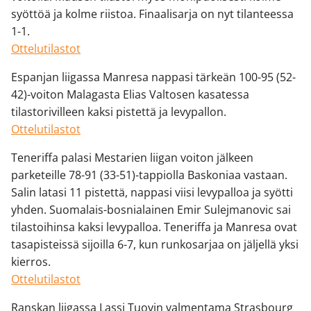
syöttöä ja kolme riistoa. Finaalisarja on nyt tilanteessa
1-1.
Ottelutilastot
Espanjan liigassa Manresa nappasi tärkeän 100-95 (52-
42)-voiton Malagasta Elias Valtosen kasatessa
tilastorivilleen kaksi pistettä ja levypallon.
Ottelutilastot
Teneriffa palasi Mestarien liigan voiton jälkeen
parketeille 78-91 (33-51)-tappiolla Baskoniaa vastaan.
Salin latasi 11 pistettä, nappasi viisi levypalloa ja syötti
yhden. Suomalais-bosnialainen Emir Sulejmanovic sai
tilastoihinsa kaksi levypalloa. Teneriffa ja Manresa ovat
tasapisteissä sijoilla 6-7, kun runkosarjaa on jäljellä yksi
kierros.
Ottelutilastot
Ranskan liigassa Lassi Tuovin valmentama Strasbourg