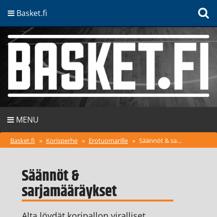
Basket.fi
MENU
Basket.fi
»
Korisperhe
»
Erotuomarille
»
Säännöt & sarjamääräykset
Säännöt &
sarjamääräykset
Alta löydät koripallon viralliset