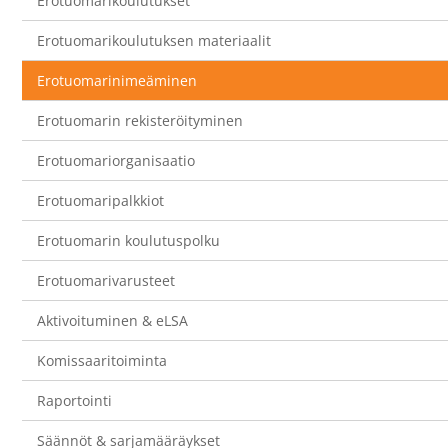
Erotuomarikoulutukset
Erotuomarikoulutuksen materiaalit
Erotuomarinimeäminen
Erotuomarin rekisteröityminen
Erotuomariorganisaatio
Erotuomaripalkkiot
Erotuomarin koulutuspolku
Erotuomarivarusteet
Aktivoituminen & eLSA
Komissaaritoiminta
Raportointi
Säännöt & sarjamääräykset