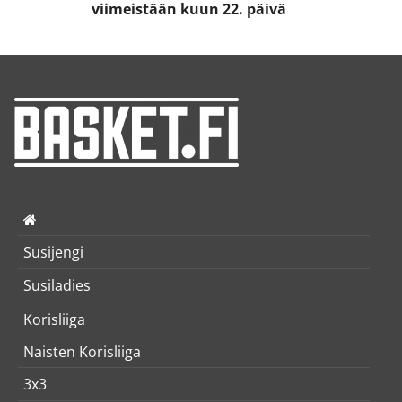
viimeistään kuun 22. päivä
Susijengi
Susiladies
Korisliiga
Naisten Korisliiga
3x3