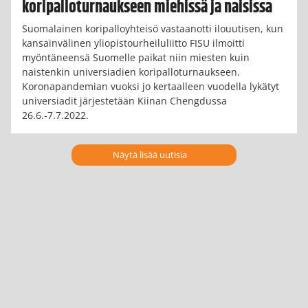
koripalloturnaukseen miehissä ja naisissa
Suomalainen koripalloyhteisö vastaanotti ilouutisen, kun
kansainvälinen yliopistourheiluliitto FISU ilmoitti
myöntäneensä Suomelle paikat niin miesten kuin
naistenkin universiadien koripalloturnaukseen.
Koronapandemian vuoksi jo kertaalleen vuodella lykätyt
universiadit järjestetään Kiinan Chengdussa
26.6.-7.7.2022.
Näytä lisää uutisia