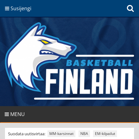
Susijengi
MENU
Suodata uutisvirtaa:
MM-karsinnat
NBA
EM-kilpailut