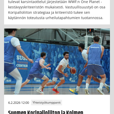
tulevat karsintaottelut järjestetään WWF:n One Planet -
kestävyyskriteeristön mukaisesti. Vastuullisuustyö on osa
Koripalloliiton strategiaa ja kriteeristö tukee sen
käytännön toteutusta urheilutapahtumien tuotannossa.
6.2.2026 12:00
Yhteistyökumppanit
Suomen Koripalloliiton ja Kolmen