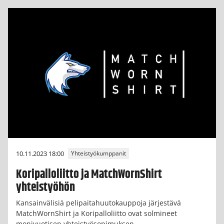
10.11.2023 18:00
Yhteistyökumppanit
Koripalloliitto ja MatchWornShirt
yhteistyöhön
Kansainvälisiä pelipaitahuutokauppoja järjestävä
MatchWornShirt ja Koripalloliitto ovat solmineet
monivuotisen yhteistyösopimuksen.