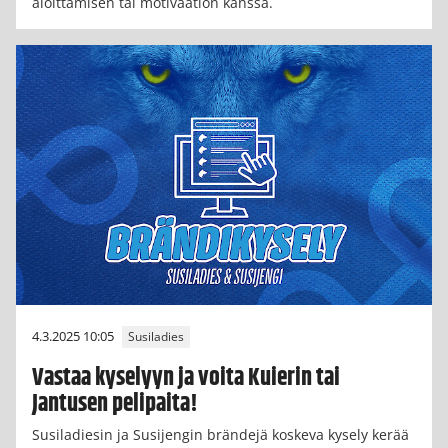
aloittamisen tai motivaation kanssa.
4.3.2025 10:05
Susiladies
Vastaa kyselyyn ja voita Kuierin tai
Jantusen pelipaita!
Susiladiesin ja Susijengin brändejä koskeva kysely kerää