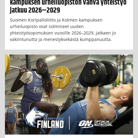
kampuksen urheiluopiston vahva yhteistyö
jatkuu 2026–2029
Suomen Koripalloliitto ja Kolmen kampuksen
urheiluopisto ovat solmineet uuden
yhteistyösopimuksen vuosille 2026–2029, jatkaen jo
vakiintunutta ja menestyksekästä kumppanuutta.