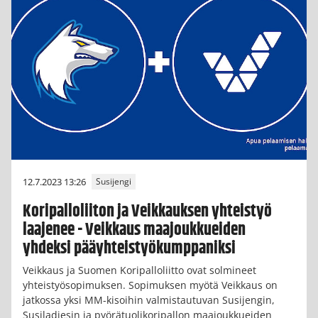
12.7.2023 13:26
Susijengi
Koripalloliiton ja Veikkauksen yhteistyö
laajenee - Veikkaus maajoukkueiden
yhdeksi pääyhteistyökumppaniksi
Veikkaus ja Suomen Koripalloliitto ovat solmineet
yhteistyösopimuksen. Sopimuksen myötä Veikkaus on
jatkossa yksi MM-kisoihin valmistautuvan Susijengin,
Susiladiesin ja pyörätuolikoripallon maajoukkueiden