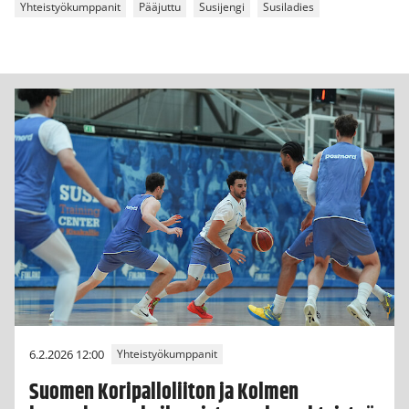
Yhteistyökumppanit
Pääjuttu
Susijengi
Susiladies
6.2.2026 12:00
Yhteistyökumppanit
Suomen Koripalloliiton ja Kolmen