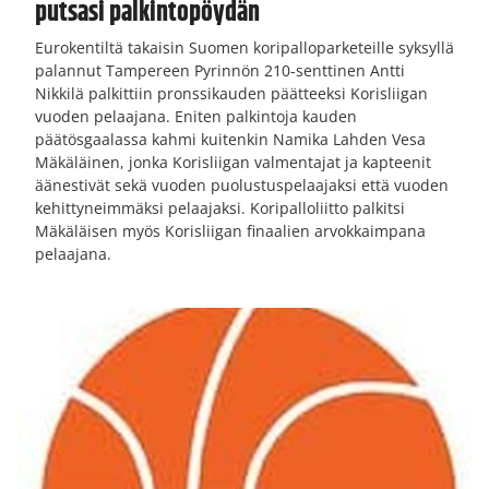
putsasi palkintopöydän
Eurokentiltä takaisin Suomen koripalloparketeille syksyllä
palannut Tampereen Pyrinnön 210-senttinen Antti
Nikkilä palkittiin pronssikauden päätteeksi Korisliigan
vuoden pelaajana. Eniten palkintoja kauden
päätösgaalassa kahmi kuitenkin Namika Lahden Vesa
Mäkäläinen, jonka Korisliigan valmentajat ja kapteenit
äänestivät sekä vuoden puolustuspelaajaksi että vuoden
kehittyneimmäksi pelaajaksi. Koripalloliitto palkitsi
Mäkäläisen myös Korisliigan finaalien arvokkaimpana
pelaajana.