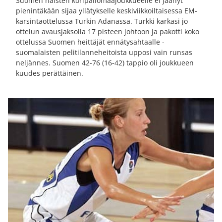
Suomen naisten koripallomaajoukkueelle ei jäänyt
pienintäkään sijaa yllätykselle keskiviikkoiltaisessa EM-
karsintaottelussa Turkin Adanassa. Turkki karkasi jo
ottelun avausjaksolla 17 pisteen johtoon ja pakotti koko
ottelussa Suomen heittäjät ennätysahtaalle -
suomalaisten pelitilanneheitoista upposi vain runsas
neljännes. Suomen 42-76 (16-42) tappio oli joukkueen
kuudes perättäinen.