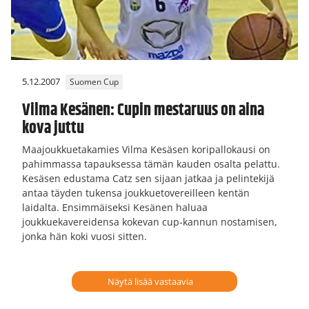
5.12.2007
Suomen Cup
Vilma Kesänen: Cupin mestaruus on aina
kova juttu
Maajoukkuetakamies Vilma Kesäsen koripallokausi on
pahimmassa tapauksessa tämän kauden osalta pelattu.
Kesäsen edustama Catz sen sijaan jatkaa ja pelintekijä
antaa täyden tukensa joukkuetovereilleen kentän
laidalta. Ensimmäiseksi Kesänen haluaa
joukkuekavereidensa kokevan cup-kannun nostamisen,
jonka hän koki vuosi sitten.
Näytä lisää vastaavia