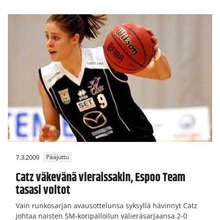
7.3.2009
Pääjuttu
Catz väkevänä vieraissakin, Espoo Team
tasasi voitot
Vain runkosarjan avausottelunsa syksyllä hävinnyt Catz
johtaa naisten SM-koripalloilun välieräsarjaansa 2-0