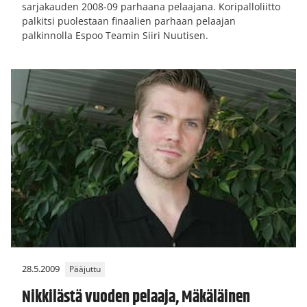
sarjakauden 2008-09 parhaana pelaajana. Koripalloliitto
palkitsi puolestaan finaalien parhaan pelaajan
palkinnolla Espoo Teamin Siiri Nuutisen.
28.5.2009
Pääjuttu
Nikkilästä vuoden pelaaja, Mäkäläinen