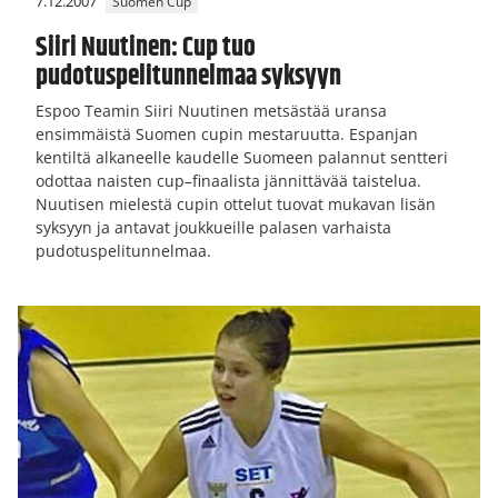
7.12.2007
Suomen Cup
Siiri Nuutinen: Cup tuo
pudotuspelitunnelmaa syksyyn
Espoo Teamin Siiri Nuutinen metsästää uransa
ensimmäistä Suomen cupin mestaruutta. Espanjan
kentiltä alkaneelle kaudelle Suomeen palannut sentteri
odottaa naisten cup–finaalista jännittävää taistelua.
Nuutisen mielestä cupin ottelut tuovat mukavan lisän
syksyyn ja antavat joukkueille palasen varhaista
pudotuspelitunnelmaa.