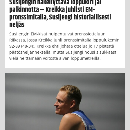
Susijengin häkellyttävä loppukiri jäi
palkinnotta – Kreikka juhlisti EM-
pronssimitalia, Susijengi historiallisesti
neljäs
Susijengin EM-kisat huipentuivat pronssiotteluun
Riikassa, jossa Kreikka juhli pronssimitalia loppulukemin
92-89 (48-34). Kreikka ehti johtaa ottelua jo 17 pistettä
päätösneljänneksellä, mutta Susijengi nousi sisukkaasti
vielä heittämään voitosta aivan loppumetreillä.