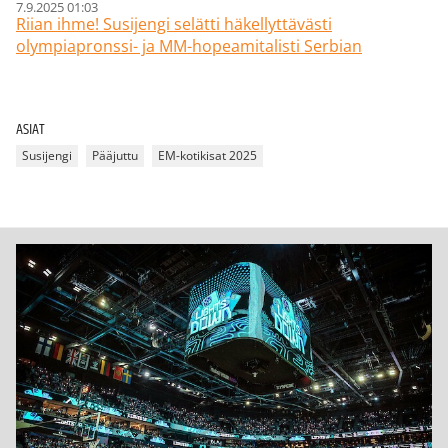
7.9.2025 01:03
Riian ihme! Susijengi selätti häkellyttävästi
olympiapronssi- ja MM-hopeamitalisti Serbian
ASIAT
Susijengi
Pääjuttu
EM-kotikisat 2025