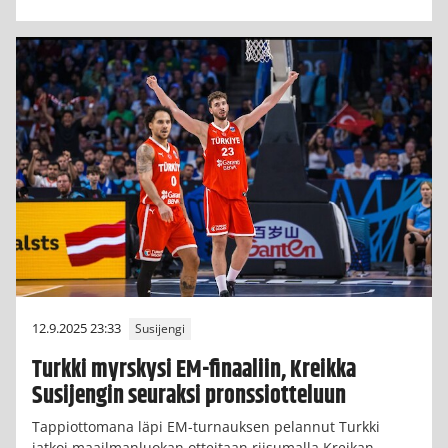
12.9.2025 23:33
Susijengi
Turkki myrskysi EM-finaaliin, Kreikka
Susijengin seuraksi pronssiotteluun
Tappiottomana läpi EM-turnauksen pelannut Turkki
jatkoi maailmanluokan otteitaan riisumalla Kreikan