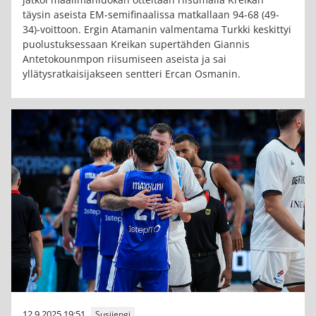
täysin aseista EM-semifinaalissa matkallaan 94-68 (49-
34)-voittoon. Ergin Atamanin valmentama Turkki keskittyi
puolustuksessaan Kreikan supertähden Giannis
Antetokounmpon riisumiseen aseista ja sai
yllätysratkaisijakseen sentteri Ercan Osmanin.
12.9.2025 19:51
Susijengi