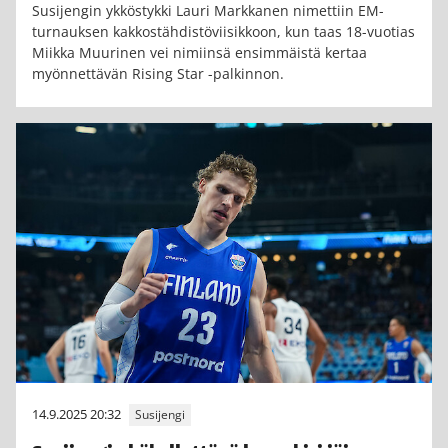
Susijengin ykköstykki Lauri Markkanen nimettiin EM-
turnauksen kakkostähdistöviisikkoon, kun taas 18-vuotias
Miikka Muurinen vei nimiinsä ensimmäistä kertaa
myönnettävän Rising Star -palkinnon.
14.9.2025 20:32
Susijengi