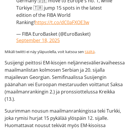
Germany 🇩🇪 move to Europe's no. 1, while
Türkiye 🇹🇷 jump 15 spots in the latest
edition of the FIBA World
Ranking!
https://t.co/dC0aFXOE3w
— FIBA EuroBasket (@EuroBasket)
September 18, 2025
Mikäli twiitti ei näy yläpuolella, voit katsoa sen
täältä
.
Susijengi peittosi EM-kisojen neljännesvälierävaiheessa
maailmanlistan kolmosen Serbian ja 20. sijalla
majailevan Georgian. Semifinaalissa Susijengin
päänahan vei Euroopan mestaruuden voittanut Saksa
(maailmanrankingin 2.) ja pronssiottelussa Kreikka
(13.).
Suurimman nousun maailmanrankingissa teki Turkki,
joka rymisi hurjat 15 pykälää ylöspäin 12. sijalle.
Huomattavat nousut tekivät myös EM-kisoissa