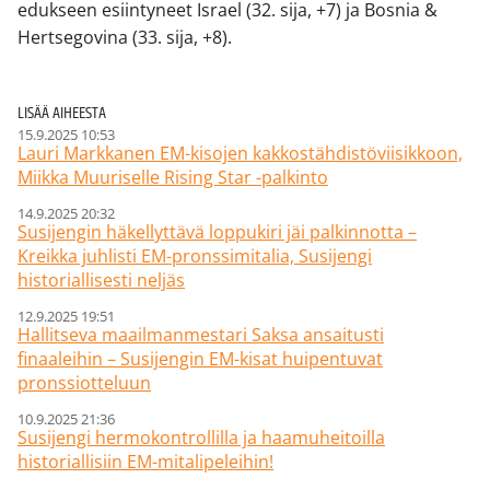
edukseen esiintyneet Israel (32. sija, +7) ja Bosnia &
Hertsegovina (33. sija, +8).
LISÄÄ AIHEESTA
15.9.2025 10:53
Lauri Markkanen EM-kisojen kakkostähdistöviisikkoon,
Miikka Muuriselle Rising Star -palkinto
14.9.2025 20:32
Susijengin häkellyttävä loppukiri jäi palkinnotta –
Kreikka juhlisti EM-pronssimitalia, Susijengi
historiallisesti neljäs
12.9.2025 19:51
Hallitseva maailmanmestari Saksa ansaitusti
finaaleihin – Susijengin EM-kisat huipentuvat
pronssiotteluun
10.9.2025 21:36
Susijengi hermokontrollilla ja haamuheitoilla
historiallisiin EM-mitalipeleihin!