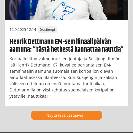
12.9.2025 12:14
Susijengi
Henrik Dettmann EM-semifinaalipäivän
aamuna: ”Tästä hetkestä kannattaa nauttia”
Koripalloliiton valmennuksen johtaja ja Susijengi-ilmiön
isä Henrik Dettmann, 67, kuvailee perjantaisen EM-
semifinaalin aamuna suomalaisen koripallon olevan
ainutlaatuisessa tilanteessa. Kun Susijengin ja Saksan
väliseen otteluun on enää muutama tunti aikaa,
Dettmannilla on yksi kehotus suomalaisen koripallon
ystäville: nauttikaa!
Näytä lisää vastaavia