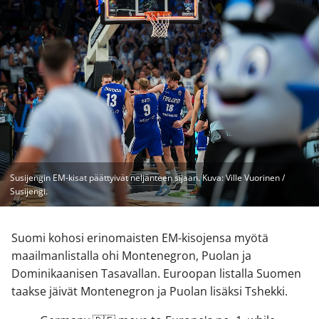
Susijengin EM-kisat päättyivät neljänteen sijaan. Kuva: Ville Vuorinen /
Susijengi.
Suomi kohosi erinomaisten EM-kisojensa myötä
maailmanlistalla ohi Montenegron, Puolan ja
Dominikaanisen Tasavallan. Euroopan listalla Suomen
taakse jäivät Montenegron ja Puolan lisäksi Tshekki.