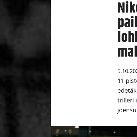
Nik
pai
loh
mah
5.10.20
11 pis
edetäk
triller
joensu