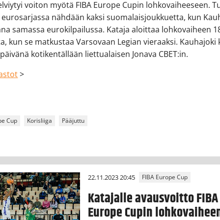
elviytyi voiton myötä FIBA Europe Cupin lohkovaiheeseen. Tu
 eurosarjassa nähdään kaksi suomalaisjoukkuetta, kun Kau
a samassa eurokilpailussa. Kataja aloittaa lohkovaiheen 1
a, kun se matkustaa Varsovaan Legian vieraaksi. Kauhajoki
äivänä kotikentällään liettualaisen Jonava CBET:in.
lastot
>
pe Cup
Korisliiga
Pääjuttu
22.11.2023 20:45
FIBA Europe Cup
Katajalle avausvoitto FIBA
Europe Cupin lohkovaihee