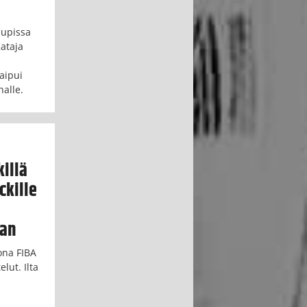
Cupissa
Kataja
aipui
nalle.
illä
ckille
aan
ona FIBA
lut. Ilta