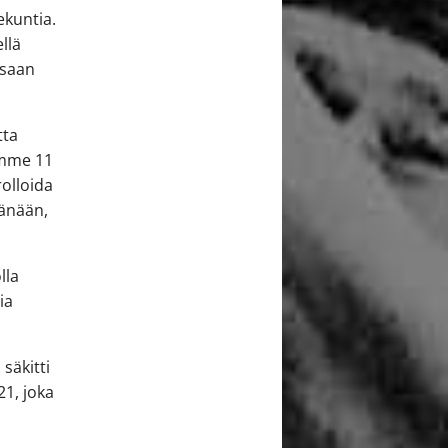
ekuntia.
llä
ssaan
tta
semme 11
rolloida
tänään,
lla
ia
säkitti
21, joka