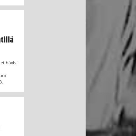
tillä
et hävisi
a
ipui
8.
n