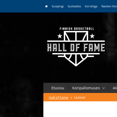
Susijengi
Susiladies
Korisliiga
Naisten Kor
Etusivu
Koripallomuseo
Al
Hall of Fame
»
Uutiset