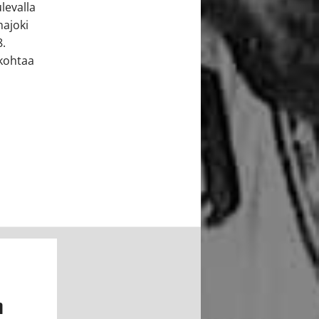
levalla
hajoki
8.
 kohtaa
n