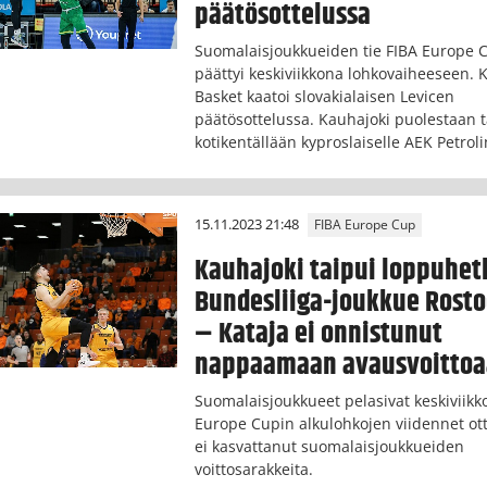
päätösottelussa
Suomalaisjoukkueiden tie FIBA Europe 
päättyi keskiviikkona lohkovaiheeseen. 
Basket kaatoi slovakialaisen Levicen
päätösottelussa. Kauhajoki puolestaan t
kotikentällään kyproslaiselle AEK Petroli
15.11.2023 21:48
FIBA Europe Cup
Kauhajoki taipui loppuhetk
Bundesliiga-joukkue Rosto
– Kataja ei onnistunut
nappaamaan avausvoitto
Suomalaisjoukkueet pelasivat keskiviikk
Europe Cupin alkulohkojen viidennet otte
ei kasvattanut suomalaisjoukkueiden
voittosarakkeita.