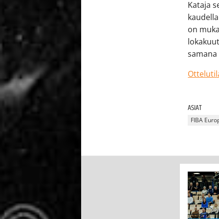
Kataja s
kaudella
on mukan
lokakuut
samana p
Otteluti
ASIAT
FIBA Euro