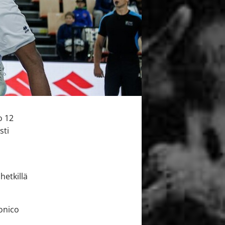
o 12
sti
etkillä
conico
a