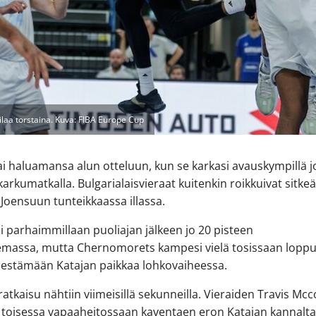
laa torstaina. Kuva: FIBA Europe Cup
ai haluamansa alun otteluun, kun se karkasi avauskympillä j
karkumatkalla. Bulgarialaisvieraat kuitenkin roikkuivat sitkeä
oensuun tunteikkaassa illassa.
li parhaimmillaan puoliajan jälkeen jo 20 pisteen
emassa, mutta Chernomorets kampesi vielä tosissaan loppuh
estämään Katajan paikkaa lohkovaiheessa.
ratkaisu nähtiin viimeisillä sekunneilla. Vieraiden Travis Mc
 toisessa vapaaheitossaan kaventaen eron Katajan kannalt