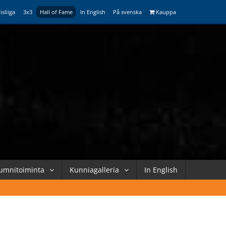
isliiga
3x3
Hall of Fame
In English
På svenska
Kauppa
umnitoiminta
Kunniagalleria
In English