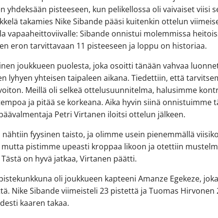
een yhdeksään pisteeseen, kun pelikellossa oli vaivaiset viisi s
ikkelä takamies Nike Sibande pääsi kuitenkin ottelun viimeise
la vapaaheittoviivalle: Sibande onnistui molemmissa heitoi
en eron tarvittavaan 11 pisteeseen ja loppu on historiaa.
loinen joukkueen puolesta, joka osoitti tänään vahvaa luonne
n lyhyen yhteisen taipaleen aikana. Tiedettiin, että tarvit
voiton. Meillä oli selkeä ottelusuunnitelma, halusimme kont
tempoa ja pitää se korkeana. Aika hyvin siinä onnistuimme 
päävalmentaja Petri Virtanen iloitsi ottelun jälkeen.
 nähtiin fyysinen taisto, ja olimme usein pienemmällä viisiko
, mutta pistimme upeasti kroppaa likoon ja otettiin mustelm
 Tästä on hyvä jatkaa, Virtanen päätti.
pistekunkkuna oli joukkueen kapteeni Amanze Egekeze, joka 
ttä. Nike Sibande viimeisteli 23 pistettä ja Tuomas Hirvonen 
desti kaaren takaa.