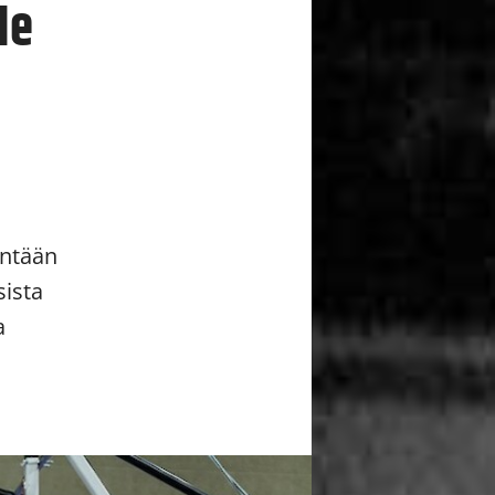
le
intään
sista
a