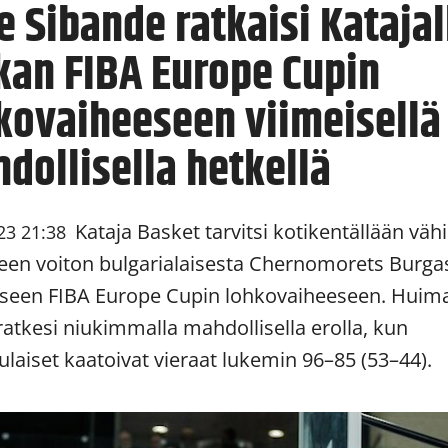
e Sibande ratkaisi Katajal
kan FIBA Europe Cupin
kovaiheeseen viimeisellä
dollisella hetkellä
Kataja Basket tarvitsi kotikentällään väh
23 21:38
teen voiton bulgarialaisesta Chernomorets Burga
seen FIBA Europe Cupin lohkovaiheeseen. Huim
i ratkesi niukimmalla mahdollisella erolla, kun
ulaiset kaatoivat vieraat lukemin 96–85 (53–44).