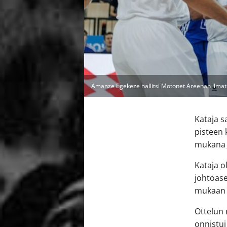
Amanze Egekeze hallitsi Motonet Areenan ilmati
Kataja s
pisteen 
mukana J
Kataja o
johtoas
mukaan 
Ottelun 
onnistui