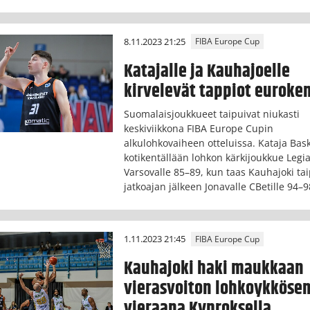
8.11.2023 21:25
FIBA Europe Cup
Katajalle ja Kauhajoelle
kirvelevät tappiot euroken
Suomalaisjoukkueet taipuivat niukasti
keskiviikkona FIBA Europe Cupin
alkulohkovaiheen otteluissa. Kataja Bask
kotikentällään lohkon kärkijoukkue Legi
Varsovalle 85–89, kun taas Kauhajoki ta
jatkoajan jälkeen Jonavalle CBetille 94–9
1.11.2023 21:45
FIBA Europe Cup
Kauhajoki haki maukkaan
vierasvoiton lohkoykköse
vieraana Kyproksella