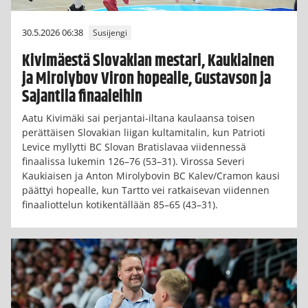
30.5.2026 06:38
Susijengi
Kivimäestä Slovakian mestari, Kaukiainen
ja Mirolybov Viron hopealle, Gustavson ja
Sajantila finaaleihin
Aatu Kivimäki sai perjantai-iltana kaulaansa toisen
perättäisen Slovakian liigan kultamitalin, kun Patrioti
Levice myllytti BC Slovan Bratislavaa viidennessä
finaalissa lukemin 126–76 (53–31). Virossa Severi
Kaukiaisen ja Anton Mirolybovin BC Kalev/Cramon kausi
päättyi hopealle, kun Tartto vei ratkaisevan viidennen
finaaliottelun kotikentällään 85–65 (43–31).