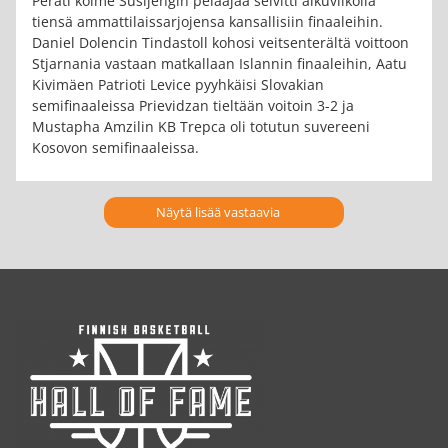
Peräti kolme Susijengin pelaajaa selvitti alkuviikolla
tiensä ammattilaissarjojensa kansallisiin finaaleihin.
Daniel Dolencin Tindastoll kohosi veitsenterältä voittoon
Stjarnania vastaan matkallaan Islannin finaaleihin, Aatu
Kivimäen Patrioti Levice pyyhkäisi Slovakian
semifinaaleissa Prievidzan tieltään voitoin 3-2 ja
Mustapha Amzilin KB Trepca oli totutun suvereeni
Kosovon semifinaaleissa.
Näytä lisää vastaavia