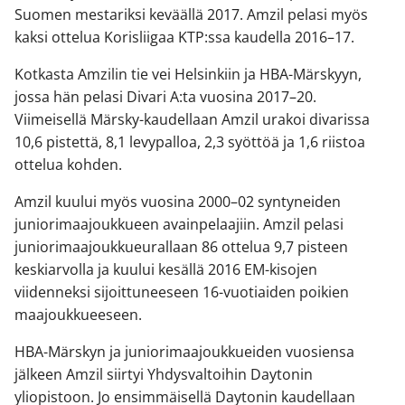
Suomen mestariksi keväällä 2017. Amzil pelasi myös
kaksi ottelua Korisliigaa KTP:ssa kaudella 2016–17.
Kotkasta Amzilin tie vei Helsinkiin ja HBA-Märskyyn,
jossa hän pelasi Divari A:ta vuosina 2017–20.
Viimeisellä Märsky-kaudellaan Amzil urakoi divarissa
10,6 pistettä, 8,1 levypalloa, 2,3 syöttöä ja 1,6 riistoa
ottelua kohden.
Amzil kuului myös vuosina 2000–02 syntyneiden
juniorimaajoukkueen avainpelaajiin. Amzil pelasi
juniorimaajoukkueurallaan 86 ottelua 9,7 pisteen
keskiarvolla ja kuului kesällä 2016 EM-kisojen
viidenneksi sijoittuneeseen 16-vuotiaiden poikien
maajoukkueeseen.
HBA-Märskyn ja juniorimaajoukkueiden vuosiensa
jälkeen Amzil siirtyi Yhdysvaltoihin Daytonin
yliopistoon. Jo ensimmäisellä Daytonin kaudellaan