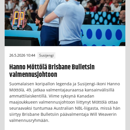
26.5.2026 10:44
Susijengi
Hanno Möttölä Brisbane Bulletsin
valmennusjohtoon
Suomalaisen koripallon legenda ja Susijengi-ikoni Hanno
Möttölä, 49, jatkaa valmentajauraansa kansainvälisillä
ammattilaiskentillä. Viime syksynä Kanadan
maajoukkueen valmennusjohtoon liittynyt Möttölä ottaa
seuraavaksi tuntumaa Australian NBL-liigasta, missä hän
siirtyy Brisbane Bulletsiin päävalmentaja Will Weaverin
valmennusryhmään.