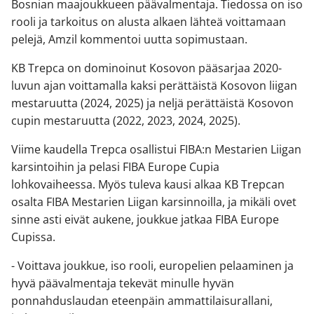
Bosnian maajoukkueen päävalmentaja. Tiedossa on iso
rooli ja tarkoitus on alusta alkaen lähteä voittamaan
pelejä, Amzil kommentoi uutta sopimustaan.
KB Trepca on dominoinut Kosovon pääsarjaa 2020-
luvun ajan voittamalla kaksi perättäistä Kosovon liigan
mestaruutta (2024, 2025) ja neljä perättäistä Kosovon
cupin mestaruutta (2022, 2023, 2024, 2025).
Viime kaudella Trepca osallistui FIBA:n Mestarien Liigan
karsintoihin ja pelasi FIBA Europe Cupia
lohkovaiheessa. Myös tuleva kausi alkaa KB Trepcan
osalta FIBA Mestarien Liigan karsinnoilla, ja mikäli ovet
sinne asti eivät aukene, joukkue jatkaa FIBA Europe
Cupissa.
- Voittava joukkue, iso rooli, europelien pelaaminen ja
hyvä päävalmentaja tekevät minulle hyvän
ponnahduslaudan eteenpäin ammattilaisurallani,