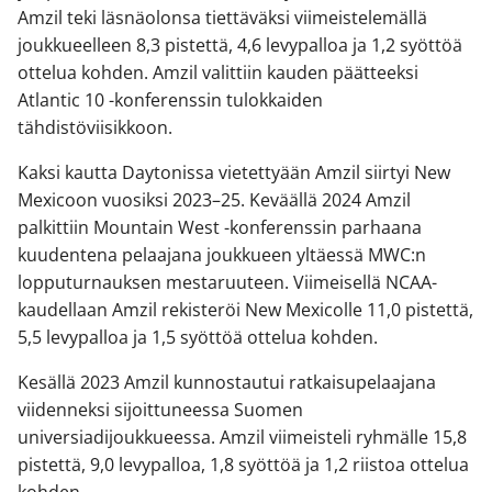
Amzil teki läsnäolonsa tiettäväksi viimeistelemällä
joukkueelleen 8,3 pistettä, 4,6 levypalloa ja 1,2 syöttöä
ottelua kohden. Amzil valittiin kauden päätteeksi
Atlantic 10 -konferenssin tulokkaiden
tähdistöviisikkoon.
Kaksi kautta Daytonissa vietettyään Amzil siirtyi New
Mexicoon vuosiksi 2023–25. Keväällä 2024 Amzil
palkittiin Mountain West -konferenssin parhaana
kuudentena pelaajana joukkueen yltäessä MWC:n
lopputurnauksen mestaruuteen. Viimeisellä NCAA-
kaudellaan Amzil rekisteröi New Mexicolle 11,0 pistettä,
5,5 levypalloa ja 1,5 syöttöä ottelua kohden.
Kesällä 2023 Amzil kunnostautui ratkaisupelaajana
viidenneksi sijoittuneessa Suomen
universiadijoukkueessa. Amzil viimeisteli ryhmälle 15,8
pistettä, 9,0 levypalloa, 1,8 syöttöä ja 1,2 riistoa ottelua