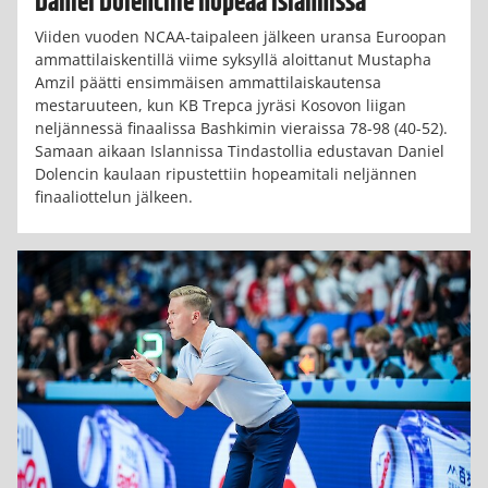
Daniel Dolencille hopeaa Islannissa
Viiden vuoden NCAA-taipaleen jälkeen uransa Euroopan
ammattilaiskentillä viime syksyllä aloittanut Mustapha
Amzil päätti ensimmäisen ammattilaiskautensa
mestaruuteen, kun KB Trepca jyräsi Kosovon liigan
neljännessä finaalissa Bashkimin vieraissa 78-98 (40-52).
Samaan aikaan Islannissa Tindastollia edustavan Daniel
Dolencin kaulaan ripustettiin hopeamitali neljännen
finaaliottelun jälkeen.