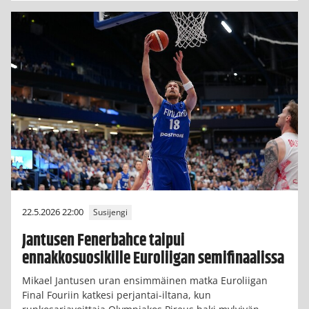
22.5.2026 22:00
Susijengi
Jantusen Fenerbahce taipui
ennakkosuosikille Euroliigan semifinaalissa
Mikael Jantusen uran ensimmäinen matka Euroliigan
Final Fouriin katkesi perjantai-iltana, kun