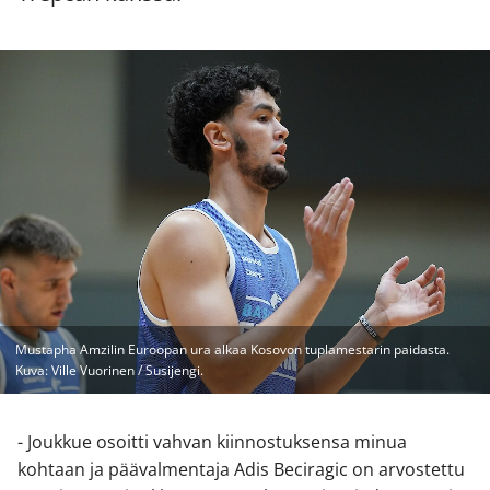
Mustapha Amzilin Euroopan ura alkaa Kosovon tuplamestarin paidasta.
Kuva: Ville Vuorinen / Susijengi.
- Joukkue osoitti vahvan kiinnostuksensa minua
kohtaan ja päävalmentaja Adis Beciragic on arvostettu