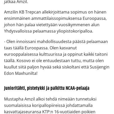
jatkaa Amzil.
Amzilin KB Trepcan allekirjoittama sopimus on hänen
ensimmäinen ammattilaissopimuksensa Euroopassa,
johon hän palaa vietettyään vuosikymmenen alun
Yhdysvalloissa pelaamassa yliopistokoripalloa.
- Olen innoissani mahdollisuudesta päästä pelaamaan
taas täällä Euroopassa. Olen kasvanut
eurooppalaisessa kulttuurissa ja oppinut kaikki taitoni
täällä. Kosovo ei ole entuudestaan tuttu, mutta olen
kuullut siitä paljon hyvää sekä siskoltani että Susijengin
Edon Maxhunilta!
Junioritähti, pistetykki ja palkittu NCAA-pelaaja
Mustapha Amzil alkoi tehdä nimeään tunnetuksi
suomalaisissa koripallopiireissä johdattamalla
kasvattajaseuransa KTP:n 16-vuotiaiden poikien