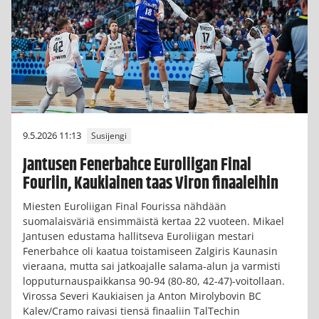
9.5.2026 11:13
Susijengi
Jantusen Fenerbahce Euroliigan Final
Fouriin, Kaukiainen taas Viron finaaleihin
Miesten Euroliigan Final Fourissa nähdään
suomalaisväriä ensimmäistä kertaa 22 vuoteen. Mikael
Jantusen edustama hallitseva Euroliigan mestari
Fenerbahce oli kaatua toistamiseen Zalgiris Kaunasin
vieraana, mutta sai jatkoajalle salama-alun ja varmisti
lopputurnauspaikkansa 90-94 (80-80, 42-47)-voitollaan.
Virossa Severi Kaukiaisen ja Anton Mirolybovin BC
Kalev/Cramo raivasi tiensä finaaliin TalTechin