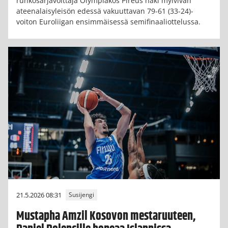
runkosarjavoittaja Olympiakos Pireus haki mylvivän
ateenalaisyleisön edessä vakuuttavan 79-61 (33-24)-
voiton Euroliigan ensimmäisessä semifinaaliottelussa.
21.5.2026 08:31
Susijengi
Mustapha Amzil Kosovon mestaruuteen,