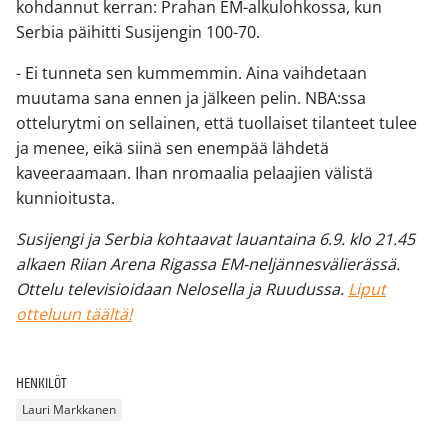
kohdannut kerran: Prahan EM-alkulohkossa, kun
Serbia päihitti Susijengin 100-70.
- Ei tunneta sen kummemmin. Aina vaihdetaan
muutama sana ennen ja jälkeen pelin. NBA:ssa
ottelurytmi on sellainen, että tuollaiset tilanteet tulee
ja menee, eikä siinä sen enempää lähdetä
kaveeraamaan. Ihan nromaalia pelaajien välistä
kunnioitusta.
Susijengi ja Serbia kohtaavat lauantaina 6.9. klo 21.45
alkaen Riian Arena Rigassa EM-neljännesvälierässä.
Ottelu televisioidaan Nelosella ja Ruudussa.
Liput
otteluun täältä!
HENKILÖT
Lauri Markkanen