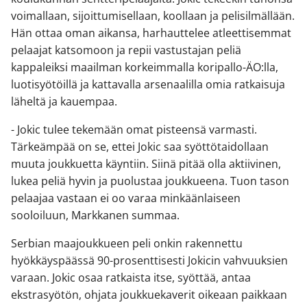
voimallaan, sijoittumisellaan, koollaan ja pelisilmällään.
Hän ottaa oman aikansa, harhauttelee atleettisemmat
pelaajat katsomoon ja repii vastustajan peliä
kappaleiksi maailman korkeimmalla koripallo-ÄO:lla,
luotisyötöillä ja kattavalla arsenaalilla omia ratkaisuja
läheltä ja kauempaa.
- Jokic tulee tekemään omat pisteensä varmasti.
Tärkeämpää on se, ettei Jokic saa syöttötaidollaan
muuta joukkuetta käyntiin. Siinä pitää olla aktiivinen,
lukea peliä hyvin ja puolustaa joukkueena. Tuon tason
pelaajaa vastaan ei oo varaa minkäänlaiseen
sooloiluun, Markkanen summaa.
Serbian maajoukkueen peli onkin rakennettu
hyökkäyspäässä 90-prosenttisesti Jokicin vahvuuksien
varaan. Jokic osaa ratkaista itse, syöttää, antaa
ekstrasyötön, ohjata joukkuekaverit oikeaan paikkaan