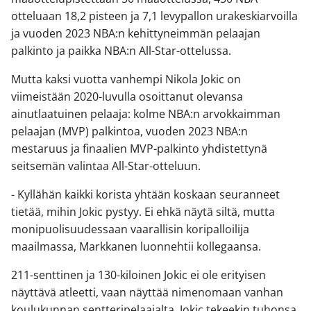
otteluaan 18,2 pisteen ja 7,1 levypallon urakeskiarvoilla
ja vuoden 2023 NBA:n kehittyneimmän pelaajan
palkinto ja paikka NBA:n All-Star-ottelussa.
Mutta kaksi vuotta vanhempi Nikola Jokic on
viimeistään 2020-luvulla osoittanut olevansa
ainutlaatuinen pelaaja: kolme NBA:n arvokkaimman
pelaajan (MVP) palkintoa, vuoden 2023 NBA:n
mestaruus ja finaalien MVP-palkinto yhdistettynä
seitsemän valintaa All-Star-otteluun.
- Kyllähän kaikki korista yhtään koskaan seuranneet
tietää, mihin Jokic pystyy. Ei ehkä näytä siltä, mutta
monipuolisuudessaan vaarallisin koripalloilija
maailmassa, Markkanen luonnehtii kollegaansa.
211-senttinen ja 130-kiloinen Jokic ei ole erityisen
näyttävä atleetti, vaan näyttää nimenomaan vanhan
koulukunnan sentteripelaajalta. Jokic tekeekin tuhonsa