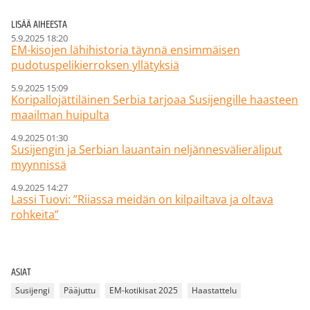
LISÄÄ AIHEESTA
5.9.2025 18:20
EM-kisojen lähihistoria täynnä ensimmäisen
pudotuspelikierroksen yllätyksiä
5.9.2025 15:09
Koripallojättiläinen Serbia tarjoaa Susijengille haasteen
maailman huipulta
4.9.2025 01:30
Susijengin ja Serbian lauantain neljännesvälieräliput
myynnissä
4.9.2025 14:27
Lassi Tuovi: ”Riiassa meidän on kilpailtava ja oltava
rohkeita”
ASIAT
Susijengi
Pääjuttu
EM-kotikisat 2025
Haastattelu