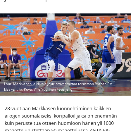
Lauri Markkanen ja Nikola Jokic ottivat mittaa toisistaan Prahan EM-
kisakentillä. Kuva: Ville Vuorinen / Susijengi.
28-vuotiaan Markkasen luonnehtiminen kaikkien
aikojen suomalaiseksi koripalloilijaksi on enemmän
kuin perusteltua ottaen huomioon hänen yli 1000
maaottelupistettään 50 maaottelussa, 450 NBA-