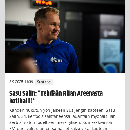
8.9.2025 11:39
Susijengi
Sasu Salin: ”Tehdään Riian Areenasta
kotihalli!”
Kahden nukutun yön jälkeen Susijengin kapteeni Sasu
Salin, 34, kertoo sisäistäneensä lauantain myöhäisillan
Serbia-voiton todellisen merkityksen. Kun keskiviikon
EM-puolivälierään on samaiset kaksi yötä, kapteeni