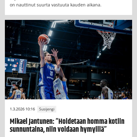
on nauttinut suurta vastuuta kauden aikana.
1.3.2026 10:16
Susijengi
Mikael Jantunen: ”Hoidetaan homma kotiin
sunnuntaina, niin voidaan hymyillä”