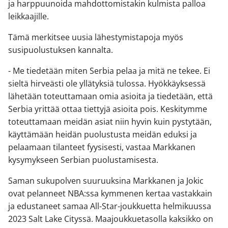
ja harppuunoida mahdottomistakin kulmista palloa
leikkaajille.
Tämä merkitsee uusia lähestymistapoja myös
susipuolustuksen kannalta.
- Me tiedetään miten Serbia pelaa ja mitä ne tekee. Ei
sieltä hirveästi ole yllätyksiä tulossa. Hyökkäyksessä
lähetään toteuttamaan omia asioita ja tiedetään, että
Serbia yrittää ottaa tiettyjä asioita pois. Keskitymme
toteuttamaan meidän asiat niin hyvin kuin pystytään,
käyttämään heidän puolustusta meidän eduksi ja
pelaamaan tilanteet fyysisesti, vastaa Markkanen
kysymykseen Serbian puolustamisesta.
Saman sukupolven suuruuksina Markkanen ja Jokic
ovat pelanneet NBA:ssa kymmenen kertaa vastakkain
ja edustaneet samaa All-Star-joukkuetta helmikuussa
2023 Salt Lake Cityssä. Maajoukkuetasolla kaksikko on