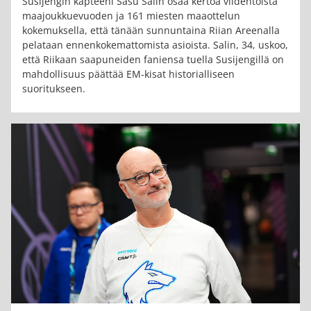
Susijengin kapteeni Sasu Salin osaa kertoa viidentoista
maajoukkuevuoden ja 161 miesten maaottelun
kokemuksella, että tänään sunnuntaina Riian Areenalla
pelataan ennenkokemattomista asioista. Salin, 34, uskoo,
että Riikaan saapuneiden faniensa tuella Susijengillä on
mahdollisuus päättää EM-kisat historialliseen
suoritukseen.