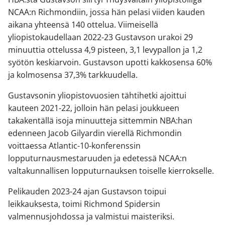
NCAA:n Richmondiin, jossa hän pelasi viiden kauden
aikana yhteensä 140 ottelua. Viimeisellä
yliopistokaudellaan 2022-23 Gustavson urakoi 29
minuuttia ottelussa 4,9 pisteen, 3,1 levypallon ja 1,2
syötön keskiarvoin. Gustavson upotti kakkosensa 60%
ja kolmosensa 37,3% tarkkuudella.
Gustavsonin yliopistovuosien tähtihetki ajoittui
kauteen 2021-22, jolloin hän pelasi joukkueen
takakentällä isoja minuutteja sittemmin NBA:han
edenneen Jacob Gilyardin vierellä Richmondin
voittaessa Atlantic-10-konferenssin
lopputurnausmestaruuden ja edetessä NCAA:n
valtakunnallisen lopputurnauksen toiselle kierrokselle.
Pelikauden 2023-24 ajan Gustavson toipui
leikkauksesta, toimi Richmond Spidersin
valmennusjohdossa ja valmistui maisteriksi.