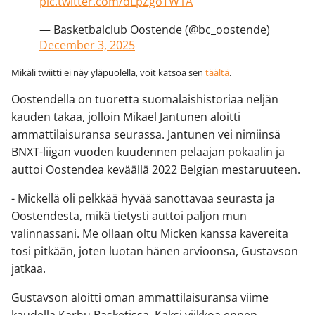
pic.twitter.com/dLpZgoTW1A
— Basketbalclub Oostende (@bc_oostende)
December 3, 2025
Mikäli twiitti ei näy yläpuolella, voit katsoa sen
täältä
.
Oostendella on tuoretta suomalaishistoriaa neljän
kauden takaa, jolloin Mikael Jantunen aloitti
ammattilaisuransa seurassa. Jantunen vei nimiinsä
BNXT-liigan vuoden kuudennen pelaajan pokaalin ja
auttoi Oostendea keväällä 2022 Belgian mestaruuteen.
- Mickellä oli pelkkää hyvää sanottavaa seurasta ja
Oostendesta, mikä tietysti auttoi paljon mun
valinnassani. Me ollaan oltu Micken kanssa kavereita
tosi pitkään, joten luotan hänen arvioonsa, Gustavson
jatkaa.
Gustavson aloitti oman ammattilaisuransa viime
kaudella Karhu Basketissa. Kaksi viikkoa ennen