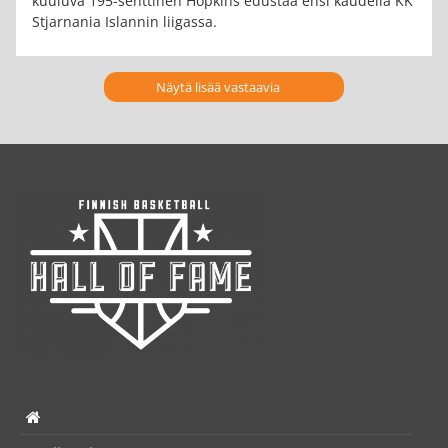
kuuluva 195-senttinen Hopkins edustaa ensi kaudella KK
Stjarnania Islannin liigassa.
Näytä lisää vastaavia