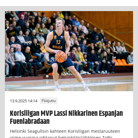
13.9.2025 14:14
Pääjuttu
Korisliigan MVP Lassi Nikkarinen Espanjan
Fuenlabradaan
Helsinki Seagullsin kahteen Korisliigan mestaruuteen
viime vuosina johtanut helsinkiläislähtöinen ToPo