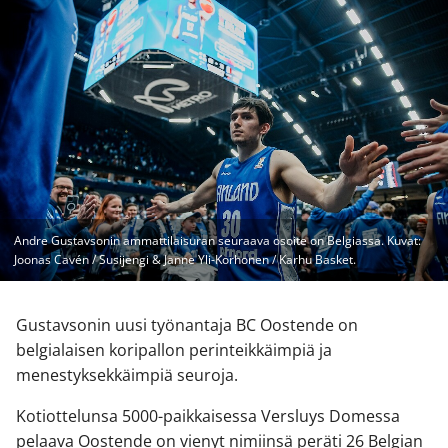
Andre Gustavsonin ammattilaisuran seuraava osoite on Belgiassa. Kuvat:
Joonas Cavén / Susijengi & Janne Yli-Korhonen / Karhu Basket.
Gustavsonin uusi työnantaja BC Oostende on
belgialaisen koripallon perinteikkäimpiä ja
menestyksekkäimpiä seuroja.
Kotiottelunsa 5000-paikkaisessa Versluys Domessa
pelaava Oostende on vienyt nimiinsä peräti 26 Belgian