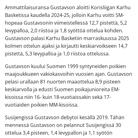
Ammattilaisuransa Gustavson aloitti Korisliigan Karhu
Basketissa kaudella 2024-25, jolloin Karhu voitti SM-
hopeaa Gustavsonin viimeistellessä 12,7 pistettä, 5,2
levypalloa, 2,0 riistoa ja 1,8 syöttöä ottelua kohden.
Gustavson palasi Karhu Basketiin marraskuussa 2025
kolmen ottelun ajaksi ja kirjautti keskiarvoikseen 14,7
pistettä, 5,3 levypalloa ja 1,0 riistoa ottelussa.
Gustavson kuului Suomen 1999 syntyneiden poikien
maajoukkueen vakiokasvoihin vuosien ajan. Gustavson
pelasi urallaan 81 nuorten maaottelua 8,9 pisteen
keskiarvolla ja edusti Suomen poikajunioreita EM-
kisoissa niin 16- kuin 18-vuotiaissakin sekä 17-
vuotiaiden poikien MM-kisoissa.
Susijengissä Gustavson debytoi kesällä 2019. Tähän
mennessä Gustavson on pelannut Susijengissä 30
ottelua 3,4 pisteen, 1,4 levypallon ja 1,1 syötön