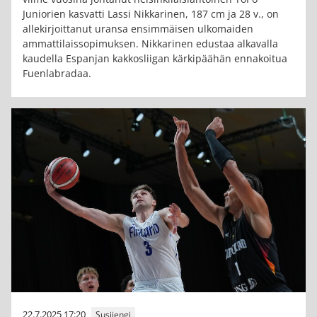
Juniorien kasvatti Lassi Nikkarinen, 187 cm ja 28 v., on
allekirjoittanut uransa ensimmäisen ulkomaiden
ammattilaissopimuksen. Nikkarinen edustaa alkavalla
kaudella Espanjan kakkosliigan kärkipäähän ennakoitua
Fuenlabradaa.
22.7.2025 17:20
Susijengi