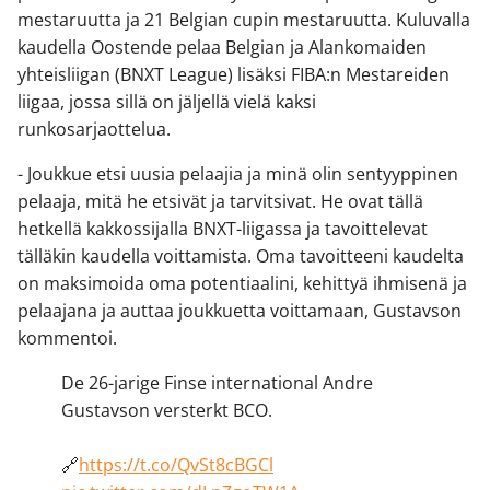
mestaruutta ja 21 Belgian cupin mestaruutta. Kuluvalla
kaudella Oostende pelaa Belgian ja Alankomaiden
yhteisliigan (BNXT League) lisäksi FIBA:n Mestareiden
liigaa, jossa sillä on jäljellä vielä kaksi
runkosarjaottelua.
- Joukkue etsi uusia pelaajia ja minä olin sentyyppinen
pelaaja, mitä he etsivät ja tarvitsivat. He ovat tällä
hetkellä kakkossijalla BNXT-liigassa ja tavoittelevat
tälläkin kaudella voittamista. Oma tavoitteeni kaudelta
on maksimoida oma potentiaalini, kehittyä ihmisenä ja
pelaajana ja auttaa joukkuetta voittamaan, Gustavson
kommentoi.
De 26-jarige Finse international Andre
Gustavson versterkt BCO.
🔗
https://t.co/QvSt8cBGCl