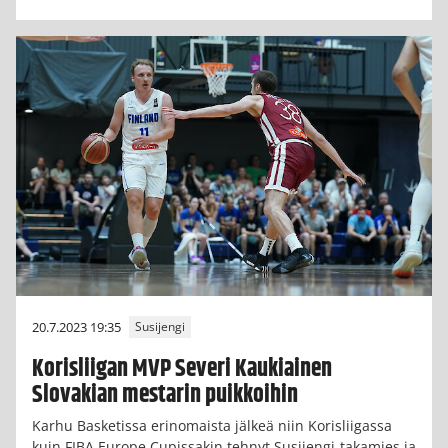
20.7.2023 19:35
Susijengi
Korisliigan MVP Severi Kaukiainen
Slovakian mestarin puikkoihin
Karhu Basketissa erinomaista jälkeä niin Korisliigassa
kuin FIBA Europe Cupissakin tehnyt Susijengi-takamies ja