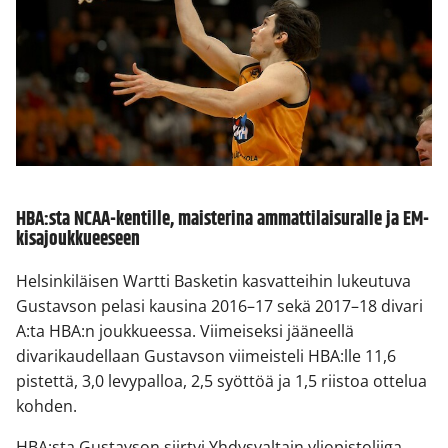
HBA:sta NCAA-kentille, maisterina ammattilaisuralle ja EM-
kisajoukkueeseen
Helsinkiläisen Wartti Basketin kasvatteihin lukeutuva
Gustavson pelasi kausina 2016–17 sekä 2017–18 divari
A:ta HBA:n joukkueessa. Viimeiseksi jääneellä
divarikaudellaan Gustavson viimeisteli HBA:lle 11,6
pistettä, 3,0 levypalloa, 2,5 syöttöä ja 1,5 riistoa ottelua
kohden.
HBA:sta Gustavson siirtyi Yhdysvaltain yliopistoliiga