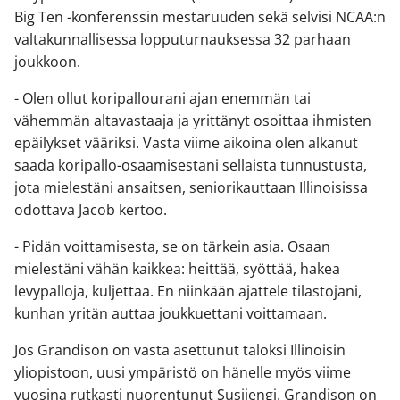
Big Ten -konferenssin mestaruuden sekä selvisi NCAA:n
valtakunnallisessa lopputurnauksessa 32 parhaan
joukkoon.
- Olen ollut koripallourani ajan enemmän tai
vähemmän altavastaaja ja yrittänyt osoittaa ihmisten
epäilykset vääriksi. Vasta viime aikoina olen alkanut
saada koripallo-osaamisestani sellaista tunnustusta,
jota mielestäni ansaitsen, seniorikauttaan Illinoisissa
odottava Jacob kertoo.
- Pidän voittamisesta, se on tärkein asia. Osaan
mielestäni vähän kaikkea: heittää, syöttää, hakea
levypalloja, kuljettaa. En niinkään ajattele tilastojani,
kunhan yritän auttaa joukkuettani voittamaan.
Jos Grandison on vasta asettunut taloksi Illinoisin
yliopistoon, uusi ympäristö on hänelle myös viime
vuosina rutkasti nuorentunut Susijengi. Grandison on