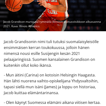
Jacob Grandison murtautui ryminällä Illinoisin aloitusviisikkoon alkuvuonna
2021. Kuva: Illinois Athletics.
Jacob Grandisonin nimi tuli tutuksi suomalaisyleisölle
ensimmäisen kerran toukokuussa, jolloin hänen
nimensä nousi esille Susijengin kesän 2021
pelaajaringissä. Suomen kansalainen Grandison on
kuitenkin ollut koko ikänsä.
- Mun äitini (Carina) on kotoisin Helsingin Haagasta.
Hän lähti nuorena vaihto-opiskelijana Yhdysvaltoihin,
tapasi siellä mun isäni (James) ja loppu on historiaa,
Jacob kuittaa elämäntarinansa.
- Olen käynyt Suomessa elämäni aikana viitisen kertaa.