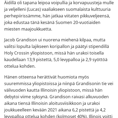
Äidillä oli tapana leipoa voipullia ja korvapuusteja mulle
ja veljelleni (Lucas) vaaliakseen suomalaista kulttuuria
perhepiirissämme, hän jatkaa viitaten pikkuveljeensä,
joka edustaa tänä kesänä Suomen 20-vuotiaiden
miesten maajoukkuetta.
Jacob Grandison ui nuorena miehenä kilpaa, mutta
valitsi lopulta lajikseen koripallon ja päätyi stipendillä
Holy Crossin yliopistoon, missä hän urakoi toisella
kaudellaan 13,9 pistettä, 5,0 levypalloa ja 2,9 syöttöä
ottelua kohden.
Hänen otteensa herättivät huomiota myös
suuremmissa yliopistoissa ja niinpä Grandisonin tie vei
välivuoden kautta Illinoisin yliopistoon, missä hän
debytoi viime syksynä. Grandison raivasi alkuvuoden
aikana tiensä Illinoisin aloitusviisikkoon ja urakoi
joukkueelleen kevään 2021 aikana 6,2 pistettä ja 4,2
levypalloa ottelua kohden (kolmoset 40%). Illinois voitti