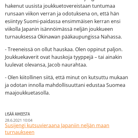
hakenut uusista joukkuetovereistaan tuntumaa
runsaan viikon verran ja odotuksena on, että hän
esiintyy Suomi-paidassa ensimmäisen kerran ensi
viikolla Japanin isännöimässä neljän joukkueen
turnauksessa Okinawan pääkaupungissa Nahassa.
- Treeneissä on ollut hauskaa. Olen oppinut paljon.
Joukkuekaverit ovat hauskoja tyyppejä – tai ainakin
luulevat olevansa, Jacob naurahtaa.
- Olen kiitollinen siitä, että minut on kutsuttu mukaan
ja odotan innolla mahdollisuuttani edustaa Suomea
maajoukkuetasolla.
LISÄÄ AIHEESTA
28.6.2021 10:04
Susijengi kutsuvieraana Japaniin neljän maan
turnaukseen