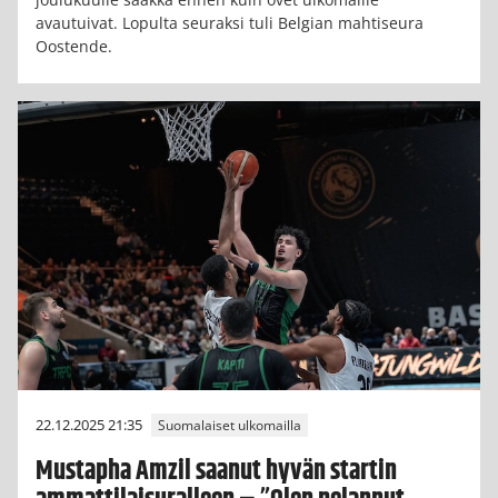
avautuivat. Lopulta seuraksi tuli Belgian mahtiseura
Oostende.
22.12.2025 21:35
Suomalaiset ulkomailla
Mustapha Amzil saanut hyvän startin