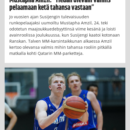
Mustapha Amzil: ”Tiedän olevani valmis
pelaamaan ketä tahansa vastaan”
Jo vuosien ajan Susijengin tulevaisuuden
runkopelaajaksi uumoiltu Mustapha Amzil, 24, teki
odotetun maajoukkuedebyyttinsä viime kesänä ja loisti
avainroolissa joulukuussa, kun Susijengi kaatoi kotonaan
Ranskan. Talven MM-karsintaikkunan alkaessa Amzil
kertoo olevansa valmis mihin tahansa rooliin pitkällä
matkalla kohti Qatarin MM-parketteja.