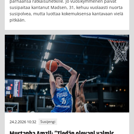
parhaansa ratkaisuhetkille. Jo vuosikymmenen päivät
susipaitaa kantanut Madsen, 31, kehuu vuolaasti nuorta
susipolvea, mutta luottaa kokemuksensa kantavaan vielä
pitkään.
24.2.2026 10:32
Susijengi