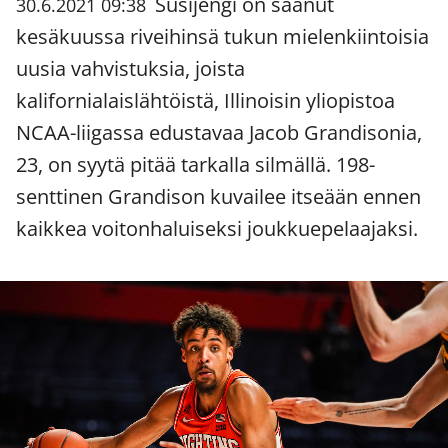
Susijengi on saanut
30.6.2021 09:38
kesäkuussa riveihinsä tukun mielenkiintoisia
uusia vahvistuksia, joista
kalifornialaislähtöistä, Illinoisin yliopistoa
NCAA-liigassa edustavaa Jacob Grandisonia,
23, on syytä pitää tarkalla silmällä. 198-
senttinen Grandison kuvailee itseään ennen
kaikkea voitonhaluiseksi joukkuepelaajaksi.