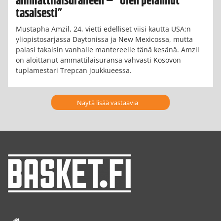
ammattilaisuralleen – ”Olen pelannut
tasaisesti”
Mustapha Amzil, 24, vietti edelliset viisi kautta USA:n
yliopistosarjassa Daytonissa ja New Mexicossa, mutta
palasi takaisin vanhalle mantereelle tänä kesänä. Amzil
on aloittanut ammattilaisuransa vahvasti Kosovon
tuplamestari Trepcan joukkueessa.
Näytä lisää vastaavia