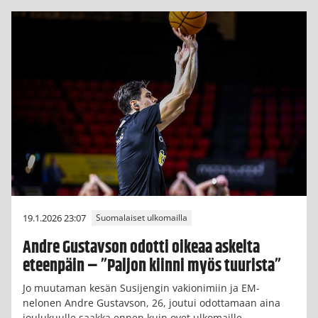
19.1.2026 23:07
Suomalaiset ulkomailla
Andre Gustavson odotti oikeaa askelta
eteenpäin – ”Paljon kiinni myös tuurista”
Jo muutaman kesän Susijengin vakionimiin ja EM-
nelonen Andre Gustavson, 26, joutui odottamaan aina
joulukuulle saakka ennen kuin ovet ulkomaille