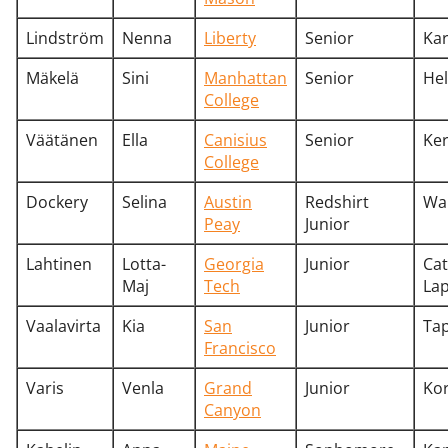
Lindström
Nenna
Liberty
Senior
Kar
Mäkelä
Sini
Manhattan
Senior
He
College
Väätänen
Ella
Canisius
Senior
Ker
College
Dockery
Selina
Austin
Redshirt
War
Peay
Junior
Lahtinen
Lotta-
Georgia
Junior
Cat
Maj
Tech
La
Vaalavirta
Kia
San
Junior
Ta
Francisco
Varis
Venla
Grand
Junior
Ko
Canyon