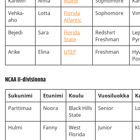
Kahelin
Anna
Maine
Sophomore
Kar
Vehka-
Lotta
Florida
Sophomore
Vim
aho
Atlantic
Bejedi
Sara
Florida
Redshirt
Le
State
Freshman
Pyr
Arike
Elina
UTEP
Freshman
Hy
Po
NCAA II-divisioona
Sukunimi
Etunimi
Koulu
Vuosiluokka
K
Parttimaa
Noora
Black Hills
Senior
L
State
Hulmi
Fanny
West
Junior
K
Florida