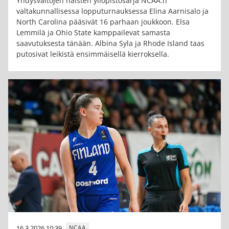
Yhdysvaltojen naisten yliopistosarja NCAA:n
valtakunnallisessa lopputurnauksessa Elina Aarnisalo ja
North Carolina pääsivät 16 parhaan joukkoon. Elsa
Lemmilä ja Ohio State kamppailevat samasta
saavutuksesta tänään. Albina Syla ja Rhode Island taas
putosivat leikistä ensimmäisellä kierroksella.
16.3.2026 10:39
NCAA