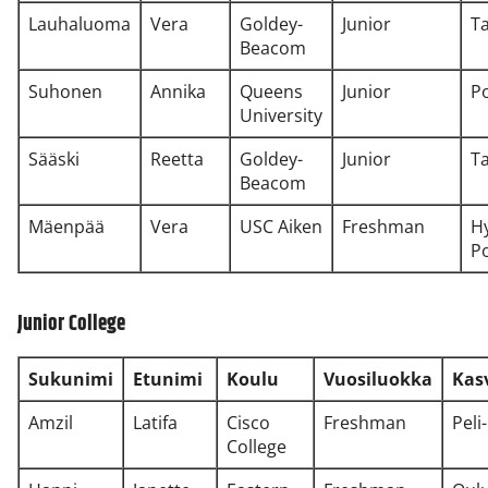
Lauhaluoma
Vera
Goldey-
Junior
T
Beacom
Suhonen
Annika
Queens
Junior
P
University
Sääski
Reetta
Goldey-
Junior
T
Beacom
Mäenpää
Vera
USC Aiken
Freshman
H
P
Junior College
Sukunimi
Etunimi
Koulu
Vuosiluokka
Kas
Amzil
Latifa
Cisco
Freshman
Peli
College