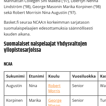
Manhattan Collegen Sini Mäkelä (’97), Libertyn Nenna
Lindström (’98), George Masonin Marika Korpinen (’98)
sekä Robert Morrisin Nina Augustin (’97).
Basket.fi seuraa NCAA:n korkeimman sarjatason
suomalaispelaajien edesottamuksia säännöllisesti
kauden aikana.
Suomalaiset naispelaajat Yhdysvaltojen
yliopistosarjoissa
NCAA
Sukunimi
Etunimi
Koulu
Vuosiluokka
Ka
Augustin
Nina
Robert
Senior
War
Morris
Korpinen
Marika
George
Senior
Tur
Mason