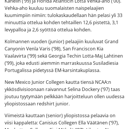
Kahelin (’99) ja Florida Atlanticin Lotta Vehka-aho (’00).
Vehka-aho kuuluu suomalaisten naispelaajien
kuumimpiin nimiin: tulokaskaudellaan hän pelasi yli 33
minuuttia ottelua kohden tehtaillen 12,6 pistettä, 3,1
levypalloa ja 2,6 syöttöä ottelua kohden.
Kolmannen vuoden (junior) pelaajiin kuuluvat Grand
Canyonin Venla Varis (’98), San Franciscon Kia
Vaalavirta (’99) sekä Georgia Techin Lotta-Maj Lahtinen
(’99), joka edusti aiemmin marraskuussa Susiladiesia
Portugalissa pidetyssä EM-karsintakuplassa.
New Mexico Junior Collegen kautta tiensä NCAA:n
ykkösdivisioonaan raivannut Selina Dockery (’97) taas
joutuu tyytymään pelkkään harjoitteluun ollen uudessa
yliopistossaan redshirt junior.
Viimeistä kauttaan (senior) yliopistossa pelaavia on
viisi kappaletta: Canisius Collegen Ella Väätänen (’97),