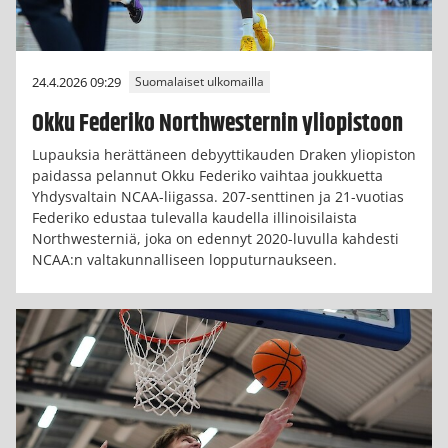
24.4.2026 09:29
Suomalaiset ulkomailla
Okku Federiko Northwesternin yliopistoon
Lupauksia herättäneen debyyttikauden Draken yliopiston
paidassa pelannut Okku Federiko vaihtaa joukkuetta
Yhdysvaltain NCAA-liigassa. 207-senttinen ja 21-vuotias
Federiko edustaa tulevalla kaudella illinoisilaista
Northwesterniä, joka on edennyt 2020-luvulla kahdesti
NCAA:n valtakunnalliseen lopputurnaukseen.