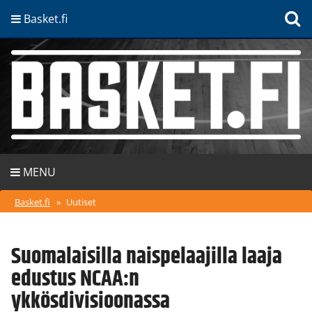
Basket.fi
MENU
Basket.fi
»
Uutiset
Suomalaisilla naispelaajilla laaja
edustus NCAA:n
ykkösdivisioonassa