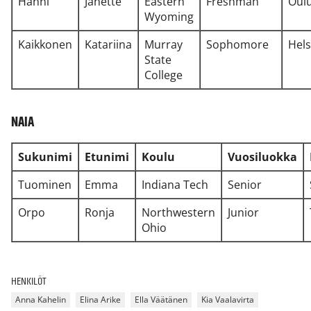
Hanni
Janette
Eastern
Freshman
Oul
Wyoming
Kaikkonen
Katariina
Murray
Sophomore
Hel
State
College
NAIA
Sukunimi
Etunimi
Koulu
Vuosiluokka
Tuominen
Emma
Indiana Tech
Senior
Orpo
Ronja
Northwestern
Junior
Ohio
HENKILÖT
Anna Kahelin
Elina Arike
Ella Väätänen
Kia Vaalavirta