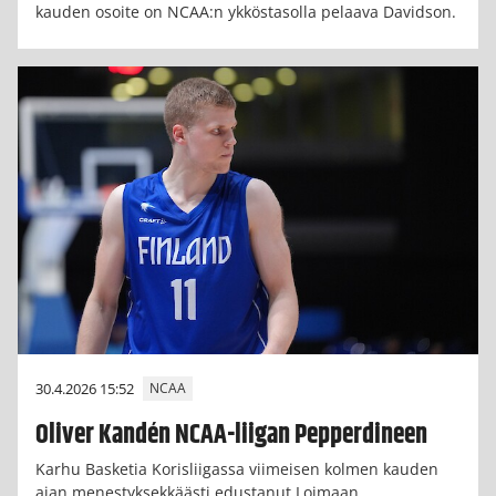
kauden osoite on NCAA:n ykköstasolla pelaava Davidson.
30.4.2026 15:52
NCAA
Oliver Kandén NCAA-liigan Pepperdineen
Karhu Basketia Korisliigassa viimeisen kolmen kauden
ajan menestyksekkäästi edustanut Loimaan