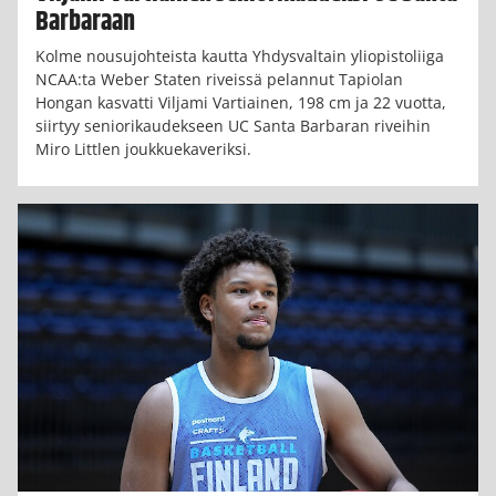
Barbaraan
Kolme nousujohteista kautta Yhdysvaltain yliopistoliiga
NCAA:ta Weber Staten riveissä pelannut Tapiolan
Hongan kasvatti Viljami Vartiainen, 198 cm ja 22 vuotta,
siirtyy seniorikaudekseen UC Santa Barbaran riveihin
Miro Littlen joukkuekaveriksi.