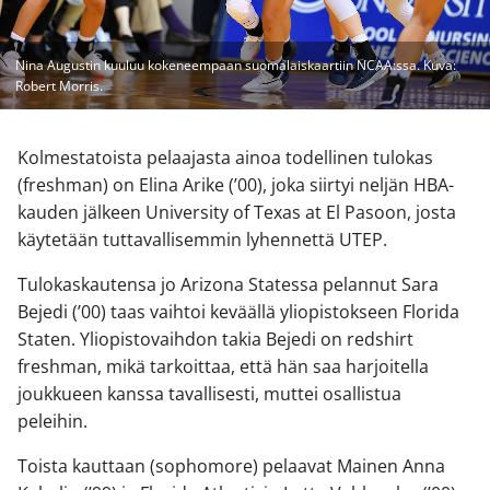
Nina Augustin kuuluu kokeneempaan suomalaiskaartiin NCAA:ssa. Kuva:
Robert Morris.
Kolmestatoista pelaajasta ainoa todellinen tulokas
(freshman) on Elina Arike (’00), joka siirtyi neljän HBA-
kauden jälkeen University of Texas at El Pasoon, josta
käytetään tuttavallisemmin lyhennettä UTEP.
Tulokaskautensa jo Arizona Statessa pelannut Sara
Bejedi (’00) taas vaihtoi keväällä yliopistokseen Florida
Staten. Yliopistovaihdon takia Bejedi on redshirt
freshman, mikä tarkoittaa, että hän saa harjoitella
joukkueen kanssa tavallisesti, muttei osallistua
peleihin.
Toista kauttaan (sophomore) pelaavat Mainen Anna