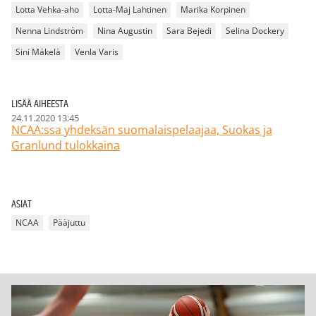
Lotta Vehka-aho
Lotta-Maj Lahtinen
Marika Korpinen
Nenna Lindström
Nina Augustin
Sara Bejedi
Selina Dockery
Sini Mäkelä
Venla Varis
LISÄÄ AIHEESTA
24.11.2020 13:45
NCAA:ssa yhdeksän suomalaispelaajaa, Suokas ja
Granlund tulokkaina
ASIAT
NCAA
Pääjuttu