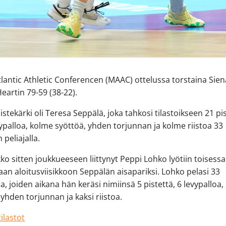
lantic Athletic Conferencen (MAAC) ottelussa torstaina Siena
eartin 79-59 (38-22).
istekärki oli Teresa Seppälä, joka tahkosi tilastoikseen 21 pis
vypalloa, kolme syöttöä, yhden torjunnan ja kolme riistoa 33
 peliajalla.
ikko sitten joukkueeseen liittynyt Peppi Lohko lyötiin toisessa
aan aloitusviisikkoon Seppälän aisapariksi. Lohko pelasi 33
a, joiden aikana hän keräsi nimiinsä 5 pistettä, 6 levypalloa
 yhden torjunnan ja kaksi riistoa.
ilastot