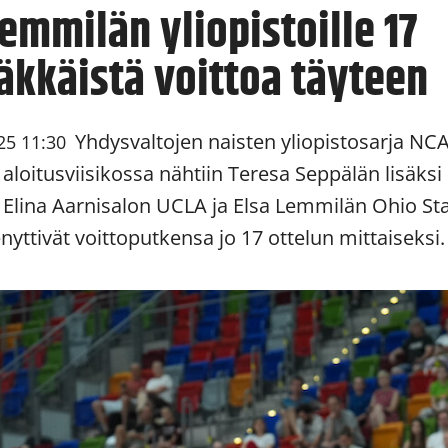
Lemmilän yliopistoille 17
äkkäistä voittoa täyteen
Yhdysvaltojen naisten yliopistosarja NC
25 11:30
aloitusviisikossa nähtiin Teresa Seppälän lisäksi
 Elina Aarnisalon UCLA ja Elsa Lemmilän Ohio St
nyttivät voittoputkensa jo 17 ottelun mittaiseksi.