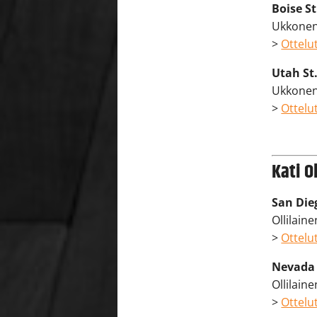
Boise St
Ukkonen:
>
Ottelut
Utah St.
Ukkonen:
>
Ottelut
Kati O
San Die
Ollilaine
>
Ottelut
Nevada 
Ollilaine
>
Ottelut