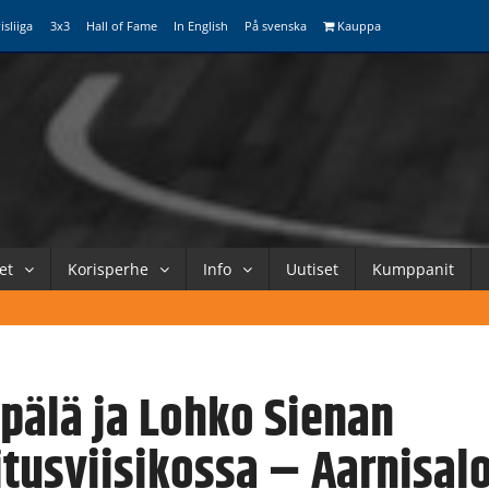
isliiga
3x3
Hall of Fame
In English
På svenska
Kauppa
et
Korisperhe
Info
Uutiset
Kumppanit
pälä ja Lohko Sienan
itusviisikossa – Aarnisal