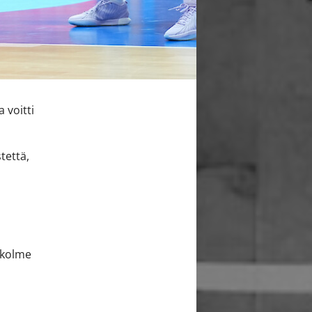
 voitti
tettä,
, kolme