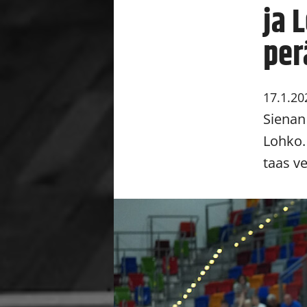
ja 
per
17.1.20
Sienan 
Lohko.
taas ve