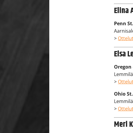
Elina 
Penn St
Aarnisalo
>
Ottelut
Elsa L
Oregon 
Lemmilä:
>
Ottelut
Ohio St.
Lemmilä: 
>
Ottelut
Meri K