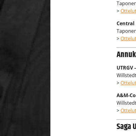
Taponen:
>
Ottelut
Central
Taponen:
>
Ottelut
Annukk
UTRGV –
Willstedt
>
Ottelut
A&M-Cor
Willstedt
>
Ottelut
Saga 