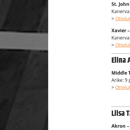
St. John
Kanerva:
>
Ottelut
Xavier 
Kanerva: 
>
Ottelut
Elina 
Middle T
Arike: 9 
>
Ottelut
Liisa 
Akron –