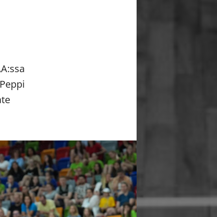
AA:ssa
 Peppi
ate