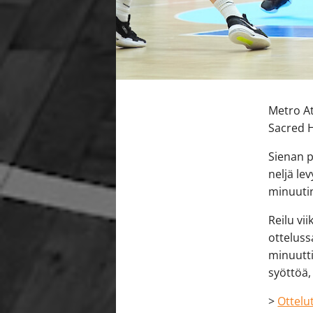
Metro At
Sacred H
Sienan p
neljä le
minuutin
Reilu vi
otteluss
minuutti
syöttöä,
>
Ottelut