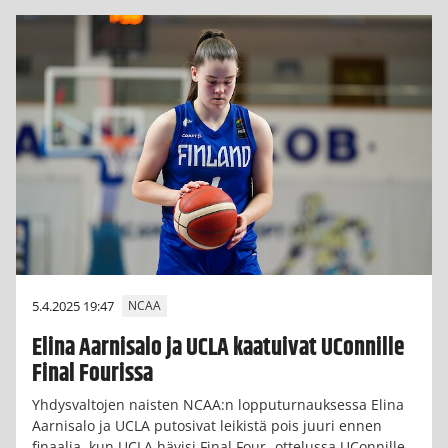
5.4.2025 19:47
NCAA
Elina Aarnisalo ja UCLA kaatuivat UConnille
Final Fourissa
Yhdysvaltojen naisten NCAA:n lopputurnauksessa Elina
Aarnisalo ja UCLA putosivat leikistä pois juuri ennen
finaalia, kun UCLA hävisi Final Four -ottelussa UConnille