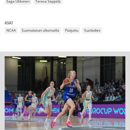
Saga Ukkonen
Teresa Seppälä
ASIAT
NCAA
Suomalaiset ulkomailla
Pääjuttu
Susiladies