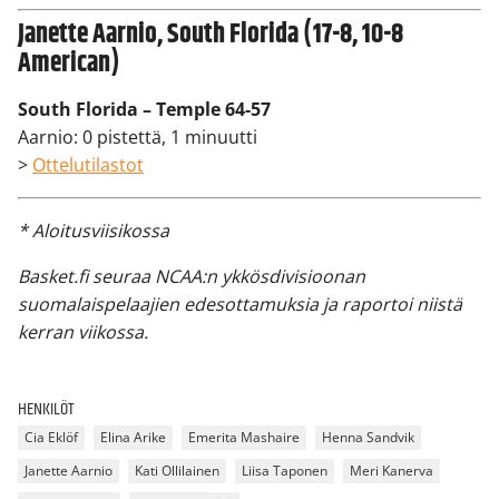
Janette Aarnio, South Florida (17-8, 10-8
American)
South Florida – Temple 64-57
Aarnio: 0 pistettä, 1 minuutti
>
Ottelutilastot
* Aloitusviisikossa
Basket.fi seuraa NCAA:n ykkösdivisioonan
suomalaispelaajien edesottamuksia ja raportoi niistä
kerran viikossa.
HENKILÖT
Cia Eklöf
Elina Arike
Emerita Mashaire
Henna Sandvik
Janette Aarnio
Kati Ollilainen
Liisa Taponen
Meri Kanerva