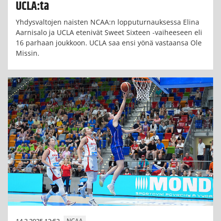
UCLA:ta
Yhdysvaltojen naisten NCAA:n lopputurnauksessa Elina
Aarnisalo ja UCLA etenivät Sweet Sixteen -vaiheeseen eli
16 parhaan joukkoon. UCLA saa ensi yönä vastaansa Ole
Missin.
14.3.2025 12:52