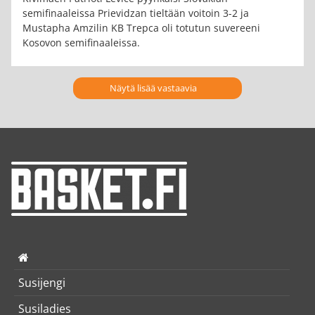
semifinaaleissa Prievidzan tieltään voitoin 3-2 ja
Mustapha Amzilin KB Trepca oli totutun suvereeni
Kosovon semifinaaleissa.
Näytä lisää vastaavia
Susijengi
Susiladies