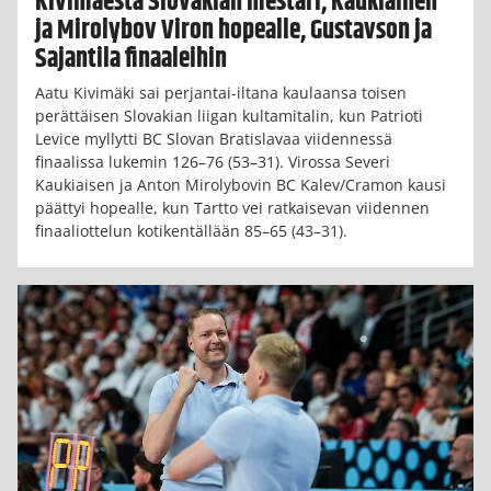
Kivimäestä Slovakian mestari, Kaukiainen
ja Mirolybov Viron hopealle, Gustavson ja
Sajantila finaaleihin
Aatu Kivimäki sai perjantai-iltana kaulaansa toisen
perättäisen Slovakian liigan kultamitalin, kun Patrioti
Levice myllytti BC Slovan Bratislavaa viidennessä
finaalissa lukemin 126–76 (53–31). Virossa Severi
Kaukiaisen ja Anton Mirolybovin BC Kalev/Cramon kausi
päättyi hopealle, kun Tartto vei ratkaisevan viidennen
finaaliottelun kotikentällään 85–65 (43–31).