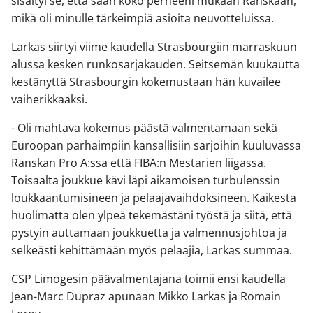
sisältyi se, että saan koko perheeni mukaan Ranskaan,
mikä oli minulle tärkeimpiä asioita neuvotteluissa.
Larkas siirtyi viime kaudella Strasbourgiin marraskuun
alussa kesken runkosarjakauden. Seitsemän kuukautta
kestänyttä Strasbourgin kokemustaan hän kuvailee
vaiherikkaaksi.
- Oli mahtava kokemus päästä valmentamaan sekä
Euroopan parhaimpiin kansallisiin sarjoihin kuuluvassa
Ranskan Pro A:ssa että FIBA:n Mestarien liigassa.
Toisaalta joukkue kävi läpi aikamoisen turbulenssin
loukkaantumisineen ja pelaajavaihdoksineen. Kaikesta
huolimatta olen ylpeä tekemästäni työstä ja siitä, että
pystyin auttamaan joukkuetta ja valmennusjohtoa ja
selkeästi kehittämään myös pelaajia, Larkas summaa.
CSP Limogesin päävalmentajana toimii ensi kaudella
Jean-Marc Dupraz apunaan Mikko Larkas ja Romain