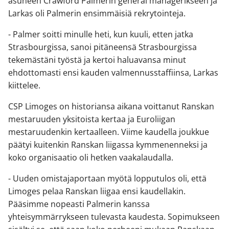
asuneen Crawford Palmerin general managerikseen ja
Larkas oli Palmerin ensimmäisiä rekrytointeja.
- Palmer soitti minulle heti, kun kuuli, etten jatka
Strasbourgissa, sanoi pitäneensä Strasbourgissa
tekemästäni työstä ja kertoi haluavansa minut
ehdottomasti ensi kauden valmennusstaffiinsa, Larkas
kiittelee.
CSP Limoges on historiansa aikana voittanut Ranskan
mestaruuden yksitoista kertaa ja Euroliigan
mestaruudenkin kertaalleen. Viime kaudella joukkue
päätyi kuitenkin Ranskan liigassa kymmenenneksi ja
koko organisaatio oli hetken vaakalaudalla.
- Uuden omistajaportaan myötä lopputulos oli, että
Limoges pelaa Ranskan liigaa ensi kaudellakin.
Pääsimme nopeasti Palmerin kanssa
yhteisymmärrykseen tulevasta kaudesta. Sopimukseen