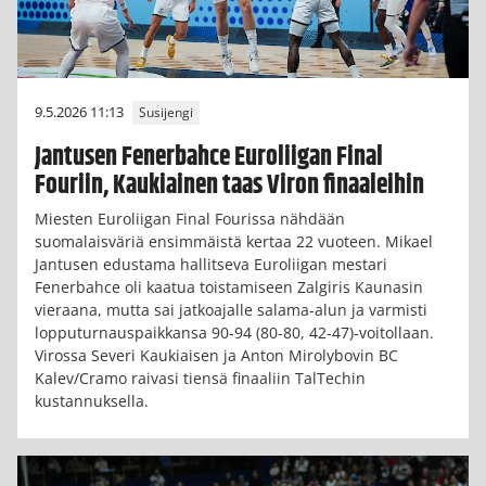
9.5.2026 11:13
Susijengi
Jantusen Fenerbahce Euroliigan Final
Fouriin, Kaukiainen taas Viron finaaleihin
Miesten Euroliigan Final Fourissa nähdään
suomalaisväriä ensimmäistä kertaa 22 vuoteen. Mikael
Jantusen edustama hallitseva Euroliigan mestari
Fenerbahce oli kaatua toistamiseen Zalgiris Kaunasin
vieraana, mutta sai jatkoajalle salama-alun ja varmisti
lopputurnauspaikkansa 90-94 (80-80, 42-47)-voitollaan.
Virossa Severi Kaukiaisen ja Anton Mirolybovin BC
Kalev/Cramo raivasi tiensä finaaliin TalTechin
kustannuksella.