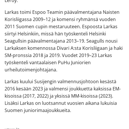
Leroy.
Larkas toimi Espoo Teamin päävalmentajana Naisten
Korisliigassa 2009–12 ja komensi ryhmänsä vuoden
2011 Suomen cupin mestaruuteen. Espoosta Larkas
siirtyi Helsinkiin, missä hän työskenteli Helsinki
Seagullsin päävalmentajana 2013–19. Seagulls nousi
Larkaksen komennossa Divari A:sta Korisliigaan ja haki
SM-pronssia 2018 ja 2019. Vuodet 2019–23 Larkas
työskenteli vantaalaisen PuHu Juniorien
urheilutoimenjohtajana.
Larkas kuului Susijengin valmennusjohtoon kesästä
2016 kesään 2023 ja valmensi joukkuetta kaksissa EM-
kisoissa (2017, 2022) ja yksissä MM-kisoissa (2023).
Lisäksi Larkas on luotsannut vuosien aikana lukuisia
Suomen juniorimaajoukkueita.