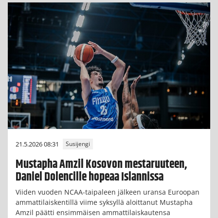
21.5.2026 08:31
Susijengi
Mustapha Amzil Kosovon mestaruuteen,
Daniel Dolencille hopeaa Islannissa
Viiden vuoden NCAA-taipaleen jälkeen uransa Euroopan
ammattilaiskentillä viime syksyllä aloittanut Mustapha
Amzil päätti ensimmäisen ammattilaiskautensa