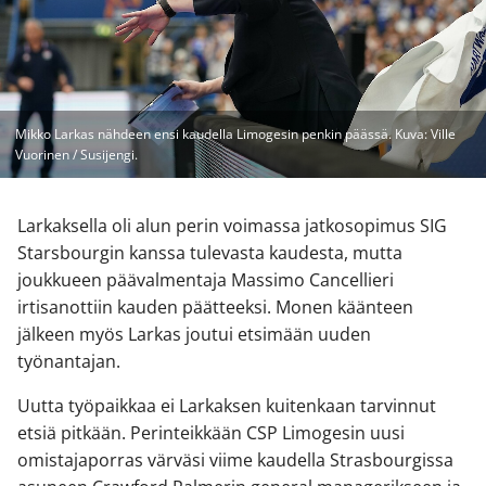
Mikko Larkas nähdeen ensi kaudella Limogesin penkin päässä. Kuva: Ville
Vuorinen / Susijengi.
Larkaksella oli alun perin voimassa jatkosopimus SIG
Starsbourgin kanssa tulevasta kaudesta, mutta
joukkueen päävalmentaja Massimo Cancellieri
irtisanottiin kauden päätteeksi. Monen käänteen
jälkeen myös Larkas joutui etsimään uuden
työnantajan.
Uutta työpaikkaa ei Larkaksen kuitenkaan tarvinnut
etsiä pitkään. Perinteikkään CSP Limogesin uusi
omistajaporras värväsi viime kaudella Strasbourgissa