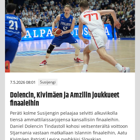
7.5.2026 08:01
Susijengi
Dolencin, Kivimäen ja Amzilin joukkueet
finaaleihin
Peräti kolme Susijengin pelaajaa selvitti alkuviikolla
tiensä ammattilaissarjojensa kansallisiin finaaleihin.
Daniel Dolencin Tindastoll kohosi veitsenterältä voittoon
Stjarnania vastaan matkallaan Islannin finaaleihin, Aatu
Kivimäen Patrioti Levice pyyhkäisi Slovakian