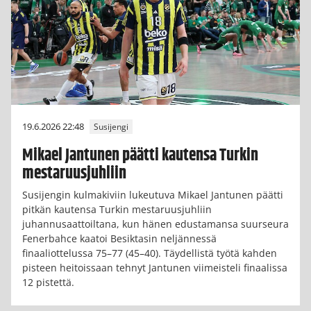
19.6.2026 22:48
Susijengi
Mikael Jantunen päätti kautensa Turkin
mestaruusjuhliin
Susijengin kulmakiviin lukeutuva Mikael Jantunen päätti
pitkän kautensa Turkin mestaruusjuhliin
juhannusaattoiltana, kun hänen edustamansa suurseura
Fenerbahce kaatoi Besiktasin neljännessä
finaaliottelussa 75–77 (45–40). Täydellistä työtä kahden
pisteen heitoissaan tehnyt Jantunen viimeisteli finaalissa
12 pistettä.