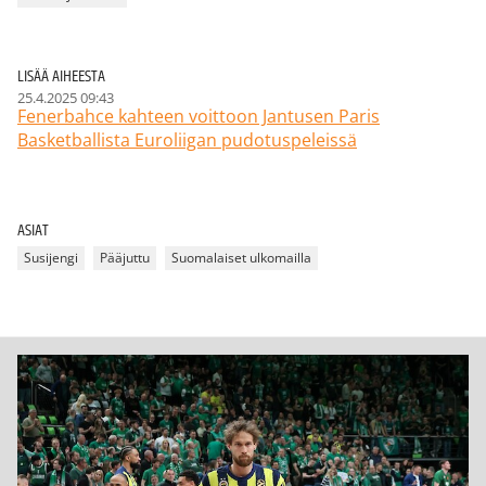
LISÄÄ AIHEESTA
25.4.2025 09:43
Fenerbahce kahteen voittoon Jantusen Paris
Basketballista Euroliigan pudotuspeleissä
ASIAT
Susijengi
Pääjuttu
Suomalaiset ulkomailla