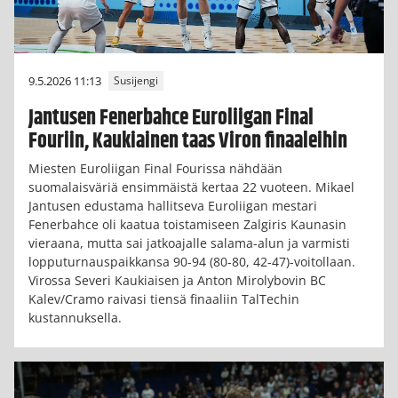
9.5.2026 11:13
Susijengi
Jantusen Fenerbahce Euroliigan Final
Fouriin, Kaukiainen taas Viron finaaleihin
Miesten Euroliigan Final Fourissa nähdään
suomalaisväriä ensimmäistä kertaa 22 vuoteen. Mikael
Jantusen edustama hallitseva Euroliigan mestari
Fenerbahce oli kaatua toistamiseen Zalgiris Kaunasin
vieraana, mutta sai jatkoajalle salama-alun ja varmisti
lopputurnauspaikkansa 90-94 (80-80, 42-47)-voitollaan.
Virossa Severi Kaukiaisen ja Anton Mirolybovin BC
Kalev/Cramo raivasi tiensä finaaliin TalTechin
kustannuksella.