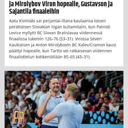
ja Mirolybov Viron hopealle, Gustavson ja
Sajantila finaaleihin
Aatu Kivimäki sai perjantai-iltana kaulaansa toisen
perättäisen Slovakian liigan kultamitalin, kun Patrioti
Levice myllytti BC Slovan Bratislavaa viidennessä
finaalissa lukemin 126–76 (53–31). Virossa Severi
Kaukiaisen ja Anton Mirolybovin BC Kalev/Cramon kausi
päättyi hopealle, kun Tartto vei ratkaisevan viidennen
finaaliottelun kotikentällään 85–65 (43–31).