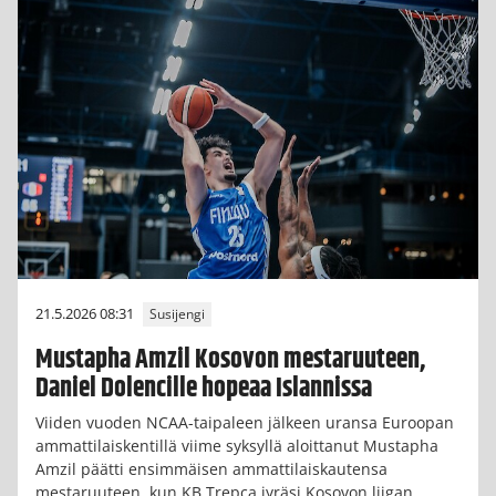
21.5.2026 08:31
Susijengi
Mustapha Amzil Kosovon mestaruuteen,
Daniel Dolencille hopeaa Islannissa
Viiden vuoden NCAA-taipaleen jälkeen uransa Euroopan
ammattilaiskentillä viime syksyllä aloittanut Mustapha
Amzil päätti ensimmäisen ammattilaiskautensa
mestaruuteen, kun KB Trepca jyräsi Kosovon liigan