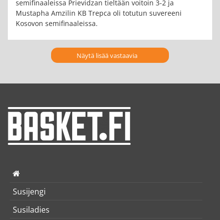
semifinaaleissa Prievidzan tieltään voitoin 3-2 ja
Mustapha Amzilin KB Trepca oli totutun suvereeni
Kosovon semifinaaleissa.
Näytä lisää vastaavia
Susijengi
Susiladies