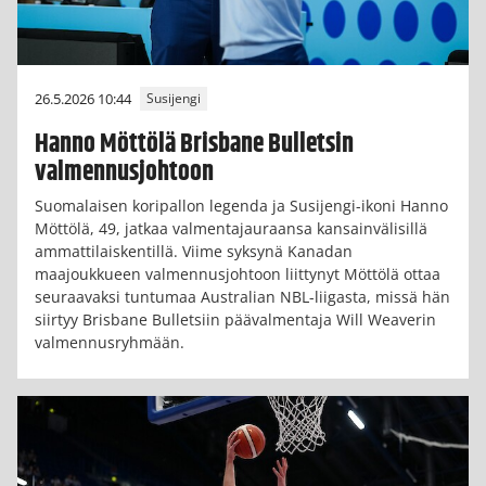
26.5.2026 10:44
Susijengi
Hanno Möttölä Brisbane Bulletsin
valmennusjohtoon
Suomalaisen koripallon legenda ja Susijengi-ikoni Hanno
Möttölä, 49, jatkaa valmentajauraansa kansainvälisillä
ammattilaiskentillä. Viime syksynä Kanadan
maajoukkueen valmennusjohtoon liittynyt Möttölä ottaa
seuraavaksi tuntumaa Australian NBL-liigasta, missä hän
siirtyy Brisbane Bulletsiin päävalmentaja Will Weaverin
valmennusryhmään.