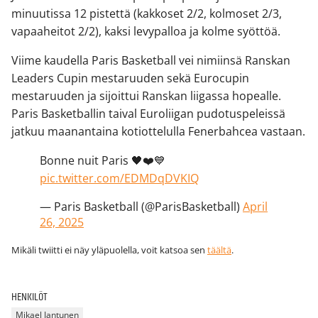
minuutissa 12 pistettä (kakkoset 2/2, kolmoset 2/3,
vapaaheitot 2/2), kaksi levypalloa ja kolme syöttöä.
Viime kaudella Paris Basketball vei nimiinsä Ranskan
Leaders Cupin mestaruuden sekä Eurocupin
mestaruuden ja sijoittui Ranskan liigassa hopealle.
Paris Basketballin taival Euroliigan pudotuspeleissä
jatkuu maanantaina kotiottelulla Fenerbahcea vastaan.
Bonne nuit Paris 🖤❤️💙
pic.twitter.com/EDMDqDVKIQ
— Paris Basketball (@ParisBasketball)
April
26, 2025
Mikäli twiitti ei näy yläpuolella, voit katsoa sen
täältä
.
HENKILÖT
Mikael Jantunen