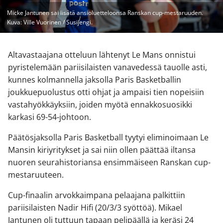
Micke Jantunen sai lisätä ansioluetteloonsa Ranskan cup-mestaruuden.
Kuva: Ville Vuorinen / Susijengi.
Altavastaajana otteluun lähtenyt Le Mans onnistui
pyristelemään pariisilaisten vanavedessä tauolle asti,
kunnes kolmannella jaksolla Paris Basketballin
joukkuepuolustus otti ohjat ja ampaisi tien nopeisiin
vastahyökkäyksiin, joiden myötä ennakkosuosikki
karkasi 69-54-johtoon.
Päätösjaksolla Paris Basketball tyytyi eliminoimaan Le
Mansin kiriyritykset ja sai niin ollen päättää iltansa
nuoren seurahistoriansa ensimmäiseen Ranskan cup-
mestaruuteen.
Cup-finaalin arvokkaimpana pelaajana palkittiin
pariisilaisten Nadir Hifi (20/3/3 syöttöä). Mikael
Jantunen oli tuttuun tapaan pelipäällä ja keräsi 24