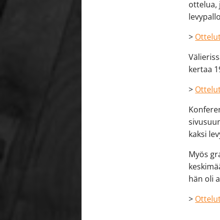
ottelua, 
levypall
>
Ottelut
Välieris
kertaa 1
>
Ottelut
Konferen
sivusuun
kaksi le
Myös gra
keskimää
hän oli 
>
Ottelut