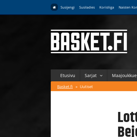
Susijengi
Susiladies
Korisliiga
Naisten Kor
Etusivu
Sarjat
Maajoukkue
Basket.fi
»
Uutiset
Lot
Bej