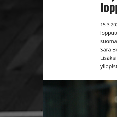
lop
15.3.20
lopput
suomal
Sara Be
Lisäks
yliopi