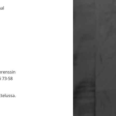
nal
erenssin
i 73-58
ttelussa.