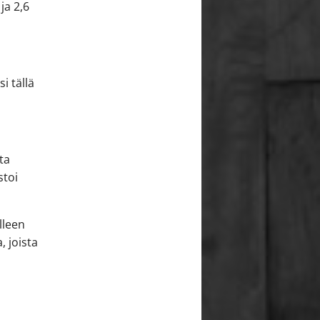
 ja 2,6
i tällä
ta
stoi
lleen
, joista