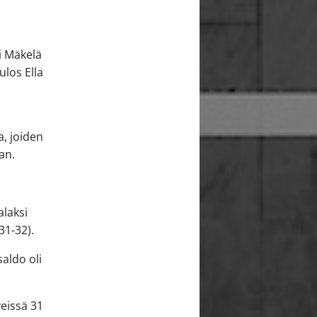
i Mäkelä
ulos Ella
a, joiden
nan.
alaksi
31-32).
saldo oli
veissä 31