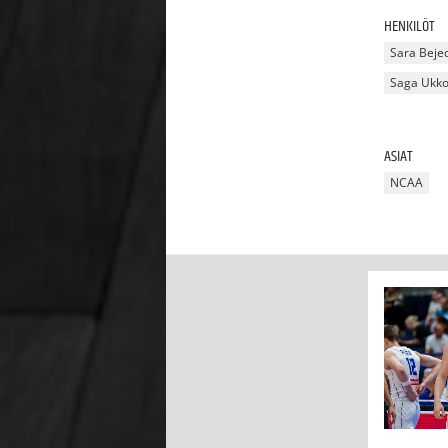
HENKILÖT
Sara Beje
Saga Ukk
ASIAT
NCAA