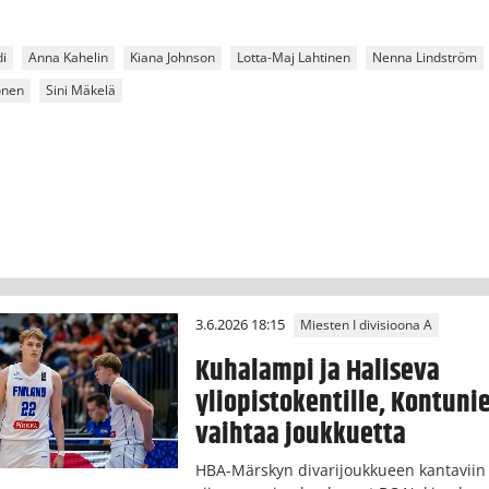
di
Anna Kahelin
Kiana Johnson
Lotta-Maj Lahtinen
Nenna Lindström
onen
Sini Mäkelä
3.6.2026 18:15
Miesten I divisioona A
Kuhalampi ja Haliseva
yliopistokentille, Kontuni
vaihtaa joukkuetta
HBA-Märskyn divarijoukkueen kantaviin