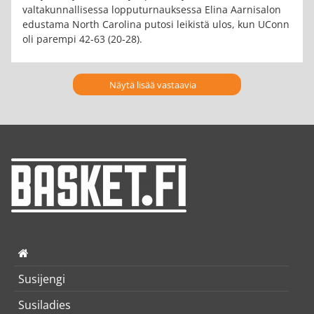
valtakunnallisessa lopputurnauksessa Elina Aarnisalon
edustama North Carolina putosi leikistä ulos, kun UConn
oli parempi 42-63 (20-28).
Näytä lisää vastaavia
Susijengi
Susiladies