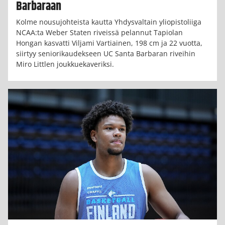
Barbaraan
Kolme nousujohteista kautta Yhdysvaltain yliopistoliiga
NCAA:ta Weber Staten riveissä pelannut Tapiolan
Hongan kasvatti Viljami Vartiainen, 198 cm ja 22 vuotta,
siirtyy seniorikaudekseen UC Santa Barbaran riveihin
Miro Littlen joukkuekaveriksi.