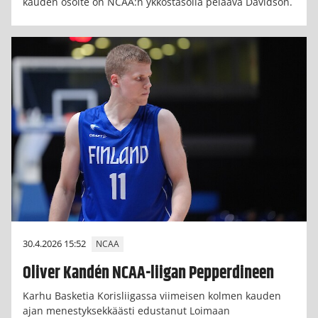
kauden osoite on NCAA:n ykköstasolla pelaava Davidson.
30.4.2026 15:52
NCAA
Oliver Kandén NCAA-liigan Pepperdineen
Karhu Basketia Korisliigassa viimeisen kolmen kauden
ajan menestyksekkäästi edustanut Loimaan