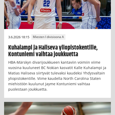
3.6.2026 18:15
Miesten I divisioona A
Kuhalampi ja Haliseva yliopistokentille,
Kontuniemi vaihtaa joukkuetta
HBA-Märskyn divarijoukkueen kantaviin voimiin viime
vuosina kuuluneet BC Nokian kasvatit Kalle Kuhalampi ja
Matias Haliseva siirtyvät tulevaksi kaudeksi Yhdysvaltain
yliopistokentille. Viime kaudella North Carolina Staten
miehistöön kuulunut Jayme Kontuniemi vaihtaa
puolestaan joukkuetta.