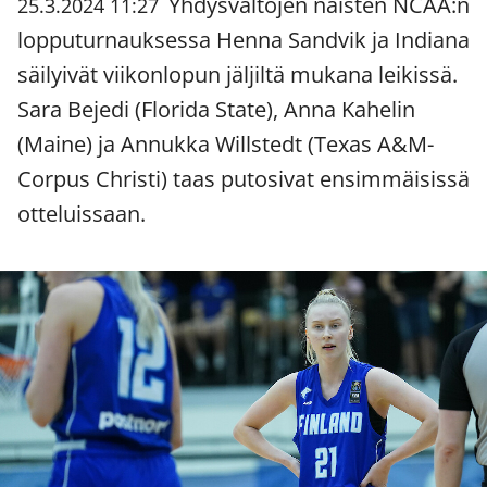
Yhdysvaltojen naisten NCAA:n
25.3.2024 11:27
lopputurnauksessa Henna Sandvik ja Indiana
säilyivät viikonlopun jäljiltä mukana leikissä.
Sara Bejedi (Florida State), Anna Kahelin
(Maine) ja Annukka Willstedt (Texas A&M-
Corpus Christi) taas putosivat ensimmäisissä
otteluissaan.