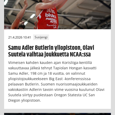
21.4.2026 10:41
Susijengi
Samu Adler Butlerin yliopistoon, Olavi
Suutela vaihtaa joukkuetta NCAA:ssa
Viimeisen kahden kauden ajan Korisliiga-kentillä
vakuuttavaa jälkeä tehnyt Tapiolan Hongan kasvatti
Samu Adler, 198 cm ja 18 vuotta, on valinnut
yliopistojoukkueekseen Big East -konferenssissa
pelaavan Butlerin. Suomen nuorisomaajoukkueiden
vakiokastiin Adlerin tavoin viime vuosina kuulunut Olavi
Suutela siirtyy puolestaan Oregon Statesta UC San
Diegon yliopistoon.