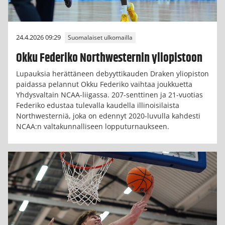
24.4.2026 09:29
Suomalaiset ulkomailla
Okku Federiko Northwesternin yliopistoon
Lupauksia herättäneen debyyttikauden Draken yliopiston
paidassa pelannut Okku Federiko vaihtaa joukkuetta
Yhdysvaltain NCAA-liigassa. 207-senttinen ja 21-vuotias
Federiko edustaa tulevalla kaudella illinoisilaista
Northwesterniä, joka on edennyt 2020-luvulla kahdesti
NCAA:n valtakunnalliseen lopputurnaukseen.