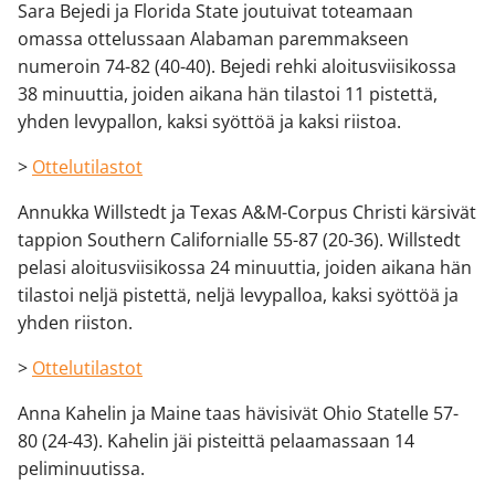
Sara Bejedi ja Florida State joutuivat toteamaan
omassa ottelussaan Alabaman paremmakseen
numeroin 74-82 (40-40). Bejedi rehki aloitusviisikossa
38 minuuttia, joiden aikana hän tilastoi 11 pistettä,
yhden levypallon, kaksi syöttöä ja kaksi riistoa.
>
Ottelutilastot
Annukka Willstedt ja Texas A&M-Corpus Christi kärsivät
tappion Southern Californialle 55-87 (20-36). Willstedt
pelasi aloitusviisikossa 24 minuuttia, joiden aikana hän
tilastoi neljä pistettä, neljä levypalloa, kaksi syöttöä ja
yhden riiston.
>
Ottelutilastot
Anna Kahelin ja Maine taas hävisivät Ohio Statelle 57-
80 (24-43). Kahelin jäi pisteittä pelaamassaan 14
peliminuutissa.