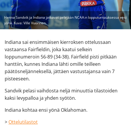
Henna Sandvik ja Indiana jatkavat pelejään NCAA:n lopputurnauksessa ensi
yönä. Kuva: Ville Vuorinen.
Indiana sai ensimmäisen kierroksen ottelussaan
vastaansa Fairfieldin, joka kaatui selkein
loppunumeroin 56-89 (34-38). Fairfield pisti pitkään
hanttiin, kunnes Indiana lähti omille teilleen
päätösneljänneksellä, jättäen vastustajansa vain 7
pisteeseen.
Sandvik pelasi vaihdosta neljä minuuttia tilastoiden
kaksi levypalloa ja yhden syötön.
Indiana kohtaa ensi yönä Oklahoman.
>
Ottelutilastot